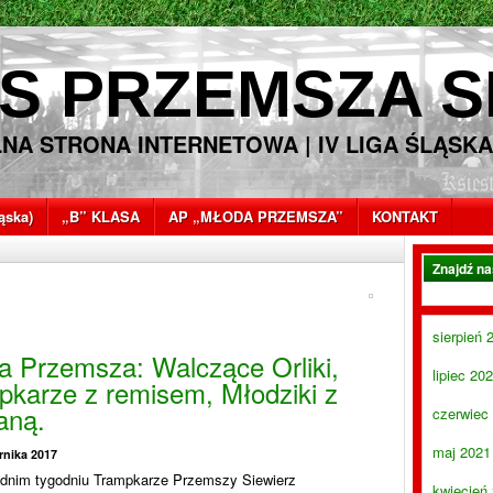
S PRZEMSZA S
LNA STRONA INTERNETOWA | IV LIGA ŚLĄSKA
ląska)
„B” KLASA
AP „MŁODA PRZEMSZA”
KONTAKT
Znajdź n
sierpień 
a Przemsza: Walczące Orliki,
lipiec 20
pkarze z remisem, Młodziki z
aną.
czerwiec
maj 2021
rnika 2017
dnim tygodniu Trampkarze Przemszy Siewierz
kwiecień