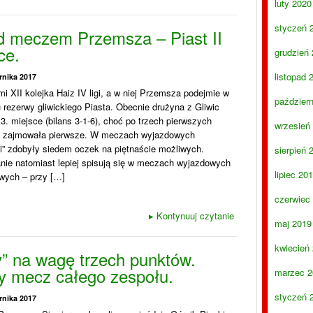
luty 2020
styczeń 
d meczem Przemsza – Piast II
ce.
grudzień
listopad 
rnika 2017
i XII kolejka Haiz IV ligi, a w niej Przemsza podejmie w
paździer
 rezerwy gliwickiego Piasta. Obecnie drużyna z Gliwic
3. miejsce (bilans 3-1-6), choć po trzech pierwszych
wrzesień
h zajmowała pierwsze. W meczach wyjazdowych
i” zdobyły siedem oczek na piętnaście możliwych.
sierpień 
nie natomiast lepiej spisują się w meczach wyjazdowych
lipiec 20
wych – przy […]
czerwiec
▸
Kontynuuj czytanie
maj 2019
kwiecień
y” na wagę trzech punktów.
y mecz całego zespołu.
marzec 2
styczeń 
rnika 2017