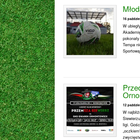
Młod
16 paździe
W ubiegł
Akademię
pokonały 
Tempa nie
Sportową 
Prze
Orno
12 paździe
W najbli
Siewierz
ligi. Goś
„oczkiem”
zwycięstw