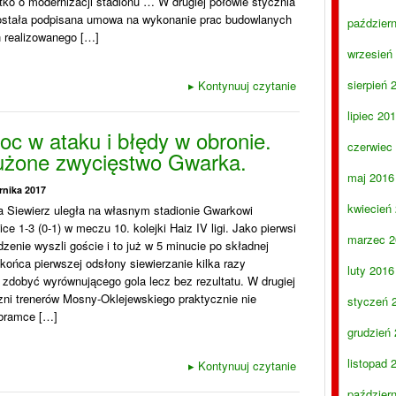
ótko o modernizacji stadionu … W drugiej połowie stycznia
została podpisana umowa na wykonanie prac budowlanych
paździer
 realizowanego […]
wrzesień
sierpień 
▸
Kontynuuj czytanie
lipiec 20
c w ataku i błędy w obronie.
czerwiec
użone zwycięstwo Gwarka.
maj 2016
rnika 2017
kwiecień
 Siewierz uległa na własnym stadionie Gwarkowi
ce 1-3 (0-1) w meczu 10. kolejki Haiz IV ligi. Jako pierwsi
marzec 2
zenie wyszli goście i to już w 5 minucie po składnej
 końca pierwszej odsłony siewierzanie kilka razy
luty 2016
 zdobyć wyrównującego gola lecz bez rezultatu. W drugiej
zni trenerów Mosny-Oklejewskiego praktycznie nie
styczeń 
 bramce […]
grudzień
listopad 
▸
Kontynuuj czytanie
paździer