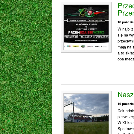
Prze
Prze
18 paździe
W najbli
się na wy
przeciwni
mają na s
a to skł
oba mecze
Nasz 
16 paździe
Dokładnie
pierwsze
W XI kol
Sportowe