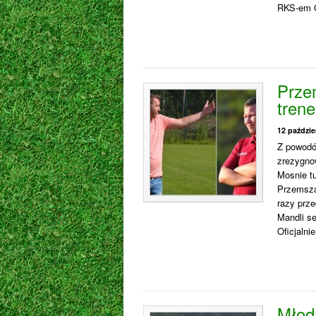
RKS-em G
Prze
trene
12 paździe
Z powodó
zrezygnow
Mosnie t
Przemsza 
razy prze
Mandli s
Oficjalni
Młod