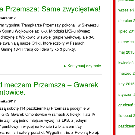
a Przemsza: Same zwycięstwa!
wrzesień
rnika 2017
sierpień 
ym tygodniu Trampkarze Przemszy pokonali w Siewierzu
 Sportu Wojkowice aż 6-0. Młodziki LKS-u również
lipiec 20
drużynę z Wojkowic w swojej grupie wiekowej, ale 3-0.
czerwiec
 zwalniają nasze Orliki, które rozbiły w Psarach
Gminę 13-1 i tracą do lidera tylko 3 punkty.
maj 2015
kwiecień
▸
Kontynuuj czytanie
marzec 2
d meczem Przemsza – Gwarek
luty 2015
ntowice.
styczeń 
rnika 2017
grudzień
ższą sobotę (14 października) Przemsza podejmie w
u GKS Gwarek Ornontowice w ramach X kolejki Haiz IV
listopad 
cie zajmują jedno miejsce wyżej niż LKS, z jednym
paździer
 punktowym więcej na koncie i z bilansem trzy
a, remis i cztery porażki. Wygrali m. in. z Polonią Poraj,