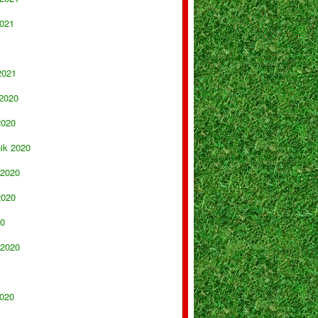
021
2021
 2020
2020
nik 2020
 2020
2020
20
 2020
020