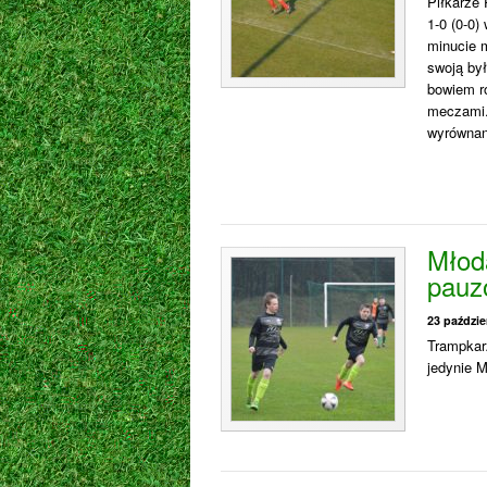
Piłkarze 
1-0 (0-0)
minucie 
swoją by
bowiem r
meczami.
wyrównan
Młoda
pauz
23 paździe
Trampkarz
jedynie M