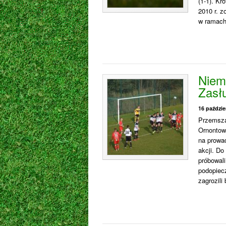
(1-1). Kr
2010 r. 
w ramach
Niemo
Zasł
16 paździe
Przemsza
Ornontowi
na prowad
akcji. Do
próbowali
podopiec
zagrozili