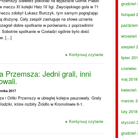
Przemszy Siewierz pokonali na wyjeździe Górnik Piaski
grudzień
 w meczu XI kolejki Haiz IV ligi. Zwycięskiego gola w 71
meczu zdobył Łukasz Burczyk, tym samym pogrążając
listopad 
łą drużynę. Cały zespół zasługuje na słowa uznania
ozegrał dobre spotkanie w porównaniu z poprzednimi
paździer
 Sobotnie spotkanie w Czeladzi ogólnie było dość
wrzesień
e. […]
sierpień 
▸
Kontynuuj czytanie
lipiec 20
czerwiec
 Przemsza: Jedni grali, inni
owali.
maj 2018
kwiecień
rnika 2017
e i Orliki Przemszy w ubiegłej kolejce pauzowały. Grały
marzec 2
łodziki, które rozbiły Źródło w Kromołowie 6-1.
luty 2018
▸
Kontynuuj czytanie
styczeń 
grudzień