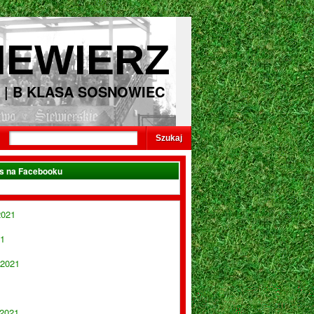
IEWIERZ
 | B KLASA SOSNOWIEC
as na Facebooku
2021
21
 2021
 2021