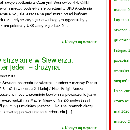
li swoje spotkanie z Czarnymi Sosnowiec 4-4. Orliki
swoim meczu podzieliły się punktami z UKS Akademia
marzec 2
emisie 5-5, ale jeszcze na pięć minut przed końcem
li 0-5! Jedyne zwycięskie w ubiegłym tygodniu były
luty 2021
, które pokonały UKS Jedynkę z Łaz 2-1.
styczeń 
grudzień
▸
Kontynuuj czytanie
listopad 
 strzelanie w Siewierzu.
paździer
ter jeden – drużyna.
wrzesień
rnika 2017
sierpień 
 Siewierz pokonała na własnym stadionie rezerwy Piasta
ż 6-1 (2-1) w meczu XII kolejki Haiz IV ligi. Nasza
lipiec 20
weszła w mecz znakomicie bowiem na prowadzenie już w
e wyprowadził nas Maciej Niesyto. Na 2-0 podwyższył
czerwiec
l (22 min.) i mieliśmy jeszcze kilka znakomitych okazji.
maj 2020
 pierwszej połowy należała jednak dla […]
marzec 2
▸
Kontynuuj czytanie