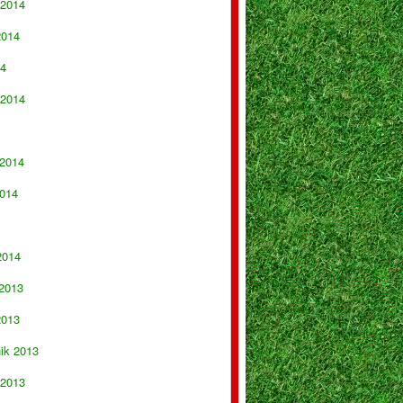
 2014
2014
14
 2014
 2014
014
2014
 2013
2013
nik 2013
 2013