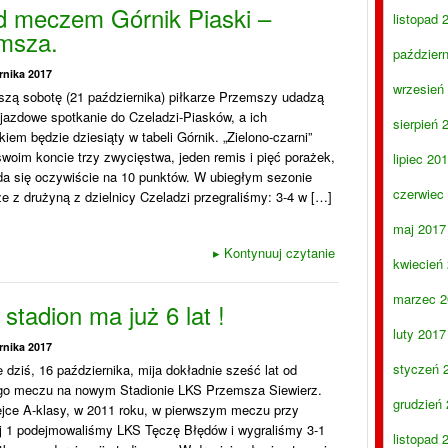
d meczem Górnik Piaski –
listopad 
msza.
paździer
rnika 2017
wrzesień
ższą sobotę (21 października) piłkarze Przemszy udadzą
jazdowe spotkanie do Czeladzi-Piasków, a ich
sierpień 
kiem będzie dziesiąty w tabeli Górnik. „Zielono-czarni”
woim koncie trzy zwycięstwa, jeden remis i pięć porażek,
lipiec 20
ada się oczywiście na 10 punktów. W ubiegłym sezonie
czerwiec
 z drużyną z dzielnicy Czeladzi przegraliśmy: 3-4 w […]
maj 2017
▸
Kontynuuj czytanie
kwiecień
marzec 2
stadion ma już 6 lat !
luty 2017
rnika 2017
styczeń 
 dziś, 16 października, mija dokładnie sześć lat od
go meczu na nowym Stadionie LKS Przemsza Siewierz.
grudzień
ejce A-klasy, w 2011 roku, w pierwszym meczu przy
j 1 podejmowaliśmy LKS Tęczę Błędów i wygraliśmy 3-1
listopad 