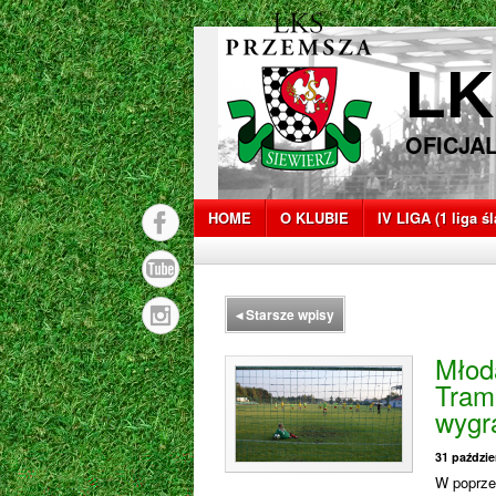
LK
OFICJA
HOME
O KLUBIE
IV LIGA (1 liga ś
◂
Starsze wpisy
Młod
Tram
wygr
31 paździe
W poprze