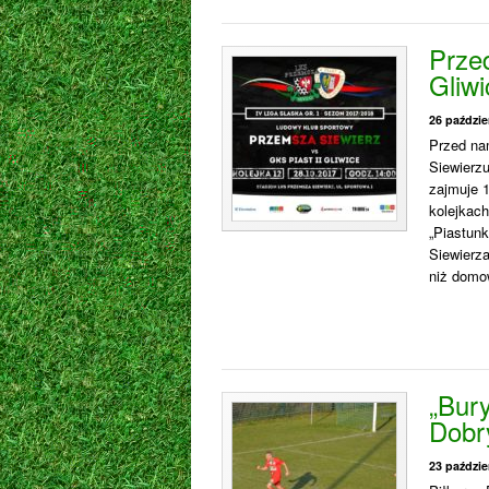
Prze
Gliwi
26 paździe
Przed nam
Siewierzu
zajmuje 1
kolejkac
„Piastunk
Siewierza
niż domo
„Bur
Dobr
23 paździe