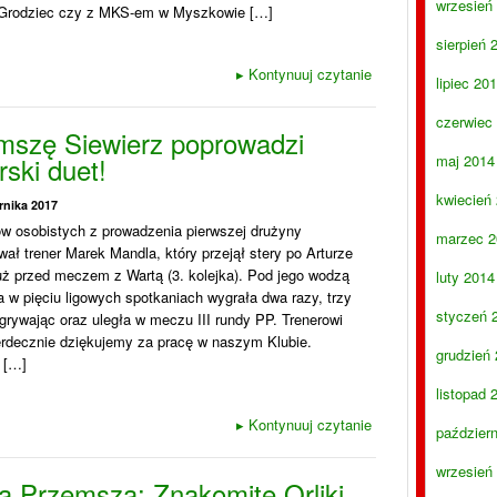
wrzesień
rodziec czy z MKS-em w Myszkowie […]
sierpień 
▸
Kontynuuj czytanie
lipiec 20
czerwiec
mszę Siewierz poprowadzi
rski duet!
maj 2014
kwiecień
rnika 2017
w osobistych z prowadzenia pierwszej drużyny
marzec 2
ał trener Marek Mandla, który przejął stery po Arturze
uż przed meczem z Wartą (3. kolejka). Pod jego wodzą
luty 2014
w pięciu ligowych spotkaniach wygrała dwa razy, trzy
styczeń 
grywając oraz uległa w meczu III rundy PP. Trenerowi
erdecznie dziękujemy za pracę w naszym Klubie.
grudzień
e […]
listopad 
▸
Kontynuuj czytanie
paździer
wrzesień
a Przemsza: Znakomite Orliki,