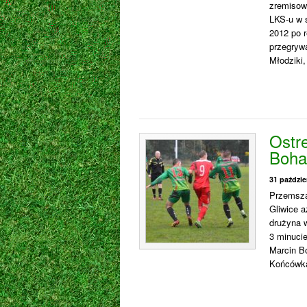
zremisowa
LKS-u w 
2012 po r
przegrywa
Młodziki
Ostre
Boha
31 paździe
Przemsza
Gliwice a
drużyna 
3 minuci
Marcin Bó
Końcówka