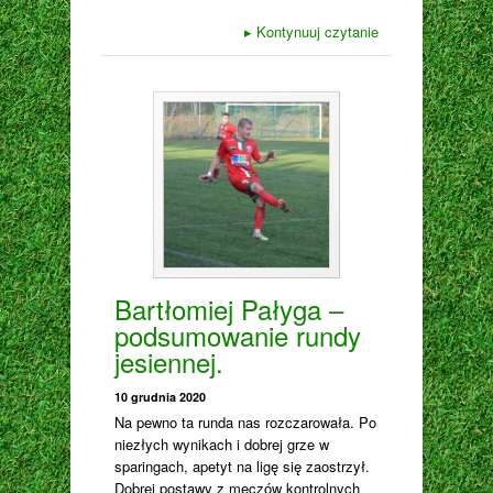
▸
Kontynuuj czytanie
Bartłomiej Pałyga –
podsumowanie rundy
jesiennej.
10 grudnia 2020
Na pewno ta runda nas rozczarowała. Po
niezłych wynikach i dobrej grze w
sparingach, apetyt na ligę się zaostrzył.
Dobrej postawy z meczów kontrolnych