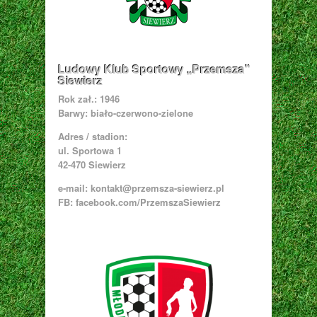
Ludowy Klub Sportowy „Przemsza”
Siewierz
Rok zał.: 1946
Barwy: biało-czerwono-zielone
Adres / stadion:
ul. Sportowa 1
42-470 Siewierz
e-mail:
kontakt@przemsza-siewierz.pl
FB: facebook.com/PrzemszaSiewierz