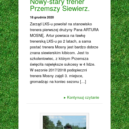
Nowy-stary trener
Przemszy Siewierz.
18 grudnia 2020
Zarząd LKS-u powołał na stanowisko
trenera pierwszej drużyny Pana ARTURA
MOSNĘ. Artur powraca na ławkę
trenerską LKS-u po 2 latach, a sama
postać trenera Mosny jest bardzo dobrze
znana siewierskim kibicom. Jest to
szkoleniowiec, z którym Przemsza
święciła największe sukcesy w 4 lidze.
W sezonie 2017/2018 podopieczni
trenera Mosny zajęli 3. miejsce,
gromadząc na koniec sezonu […]
▸
Kontynuuj czytanie