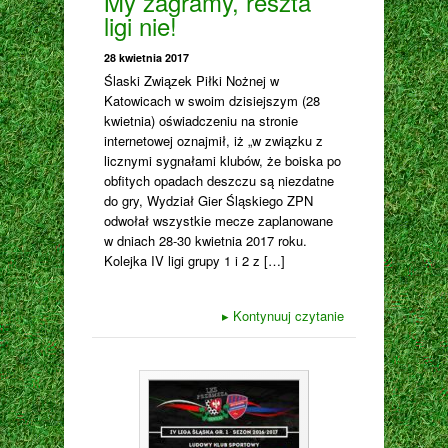
My zagramy, reszta
ligi nie!
28 kwietnia 2017
Ślaski Związek Piłki Nożnej w
Katowicach w swoim dzisiejszym (28
kwietnia) oświadczeniu na stronie
internetowej oznajmił, iż „w związku z
licznymi sygnałami klubów, że boiska po
obfitych opadach deszczu są niezdatne
do gry, Wydział Gier Śląskiego ZPN
odwołał wszystkie mecze zaplanowane
w dniach 28-30 kwietnia 2017 roku.
Kolejka IV ligi grupy 1 i 2 z […]
▸
Kontynuuj czytanie