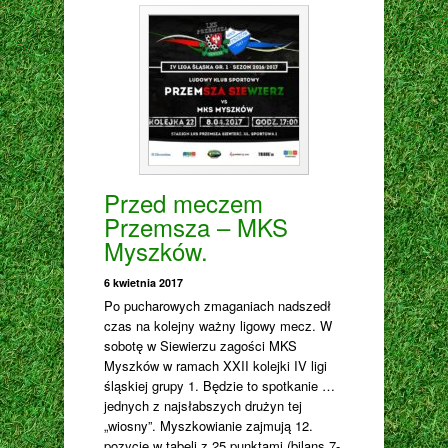
Przed meczem
Przemsza – MKS
Myszków.
6 kwietnia 2017
Po pucharowych zmaganiach nadszedł
czas na kolejny ważny ligowy mecz. W
sobotę w Siewierzu zagości MKS
Myszków w ramach XXII kolejki IV ligi
śląskiej grupy 1. Będzie to spotkanie …
jednych z najsłabszych drużyn tej
„wiosny”. Myszkowianie zajmują 12.
pozycję w tabeli z 25 punktami (bilans 7-