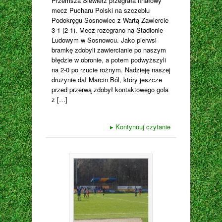
Przemsza Siewierz przegrała finałowy
mecz Pucharu Polski na szczeblu
Podokręgu Sosnowiec z Wartą Zawiercie
3-1 (2-1). Mecz rozegrano na Stadionie
Ludowym w Sosnowcu. Jako pierwsi
bramkę zdobyli zawiercianie po naszym
błędzie w obronie, a potem podwyższyli
na 2-0 po rzucie rożnym. Nadzieję naszej
drużynie dał Marcin Ból, który jeszcze
przed przerwą zdobył kontaktowego gola
z […]
▸
Kontynuuj czytanie