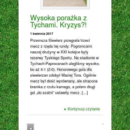
Wysoka porażka z
Tychami. Kryzys?!
1 kwietnia 2017
Przemsza Siewierz przegrała trzeci
mecz z rzędu tej rundy. Pogromcami
naszej drużyny w XXI kolejce były
rezerwy Tyskiego Sportu. Na stadionie w
Tychach-Paprocanach ulegliśmy wysoko,
bo aż 4-1 (2-0). Honorowego gola dla
siewierzan zdobył Maciej Tora. Ogólnie
mecz był dość wyrównany, ale stracona
bramka z rzutu karnego, a potem drugi
gol „do szatni” ustawiły mecz. […]
▸
Kontynuuj czytanie
◂