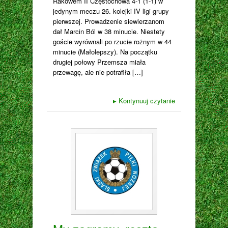
Rakowem II Częstochowa 4-1 (1-1) w
jedynym meczu 26. kolejki IV ligi grupy
pierwszej. Prowadzenie siewierzanom
dał Marcin Ból w 38 minucie. Niestety
goście wyrównali po rzucie rożnym w 44
minucie (Małolepszy). Na początku
drugiej połowy Przemsza miała
przewagę, ale nie potrafiła […]
▸
Kontynuuj czytanie