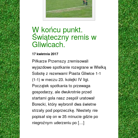
W końcu punkt.
Świąteczny remis w
Gliwicach.
17 kwietnia 2017
Piłkarze Przemszy zremisowali
wyjazdowe spotkanie rozegrane w Wielką
Sobotę z rezerwami Piasta Gliwice 1-1
(1-1) w meczu 23. kolejki IV ligi.
Początek spotkania to przewaga
gospodarzy, ale dwukrotnie przed
startami gola nasz zespół uratował
Borecki, który wybronił dwa świetne
strzały pod poprzeczkę. Niestety nie
popisał się on w 35 minucie gdzie po
niegroźnym uderzeniu po […]