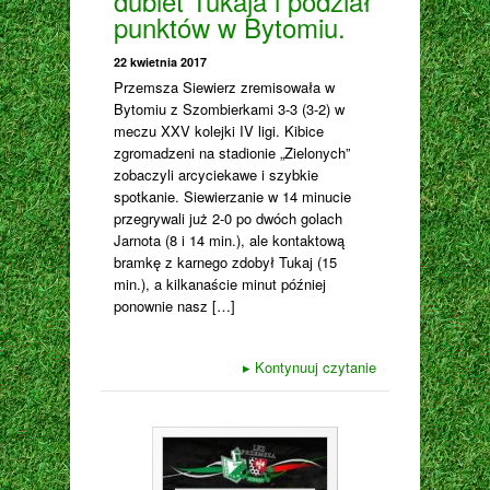
dublet Tukaja i podział
punktów w Bytomiu.
22 kwietnia 2017
Przemsza Siewierz zremisowała w
Bytomiu z Szombierkami 3-3 (3-2) w
meczu XXV kolejki IV ligi. Kibice
zgromadzeni na stadionie „Zielonych”
zobaczyli arcyciekawe i szybkie
spotkanie. Siewierzanie w 14 minucie
przegrywali już 2-0 po dwóch golach
Jarnota (8 i 14 min.), ale kontaktową
bramkę z karnego zdobył Tukaj (15
min.), a kilkanaście minut później
ponownie nasz […]
▸
Kontynuuj czytanie