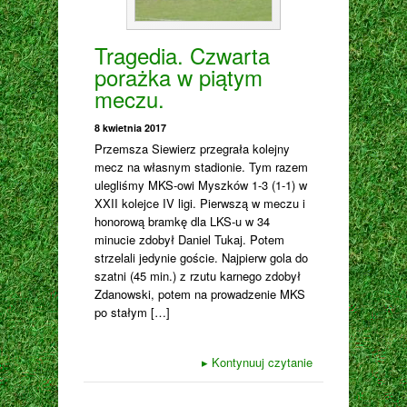
Tragedia. Czwarta
porażka w piątym
meczu.
8 kwietnia 2017
Przemsza Siewierz przegrała kolejny
mecz na własnym stadionie. Tym razem
ulegliśmy MKS-owi Myszków 1-3 (1-1) w
XXII kolejce IV ligi. Pierwszą w meczu i
honorową bramkę dla LKS-u w 34
minucie zdobył Daniel Tukaj. Potem
strzelali jedynie goście. Najpierw gola do
szatni (45 min.) z rzutu karnego zdobył
Zdanowski, potem na prowadzenie MKS
po stałym […]
▸
Kontynuuj czytanie