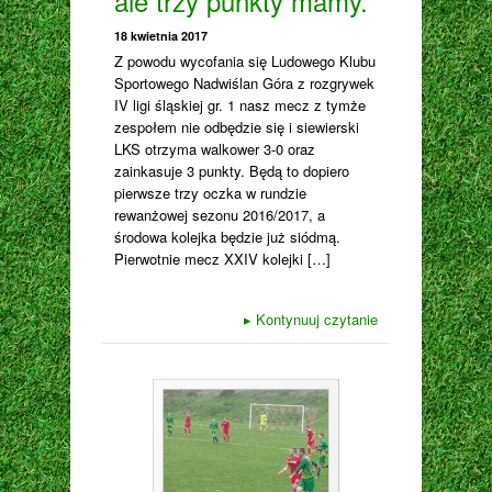
ale trzy punkty mamy.
18 kwietnia 2017
Z powodu wycofania się Ludowego Klubu
Sportowego Nadwiślan Góra z rozgrywek
IV ligi śląskiej gr. 1 nasz mecz z tymże
zespołem nie odbędzie się i siewierski
LKS otrzyma walkower 3-0 oraz
zainkasuje 3 punkty. Będą to dopiero
pierwsze trzy oczka w rundzie
rewanżowej sezonu 2016/2017, a
środowa kolejka będzie już siódmą.
Pierwotnie mecz XXIV kolejki […]
▸
Kontynuuj czytanie