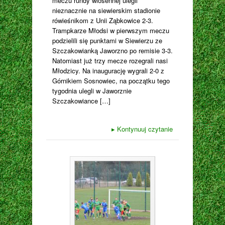
meczu rundy wiosennej ulegli
nieznacznie na siewierskim stadionie
rówieśnikom z Unii Ząbkowice 2-3.
Trampkarze Młodsi w pierwszym meczu
podzielili się punktami w Siewierzu ze
Szczakowianką Jaworzno po remisie 3-3.
Natomiast już trzy mecze rozegrali nasi
Młodzicy. Na inaugurację wygrali 2-0 z
Górnikiem Sosnowiec, na początku tego
tygodnia ulegli w Jaworznie
Szczakowiance […]
▸
Kontynuuj czytanie