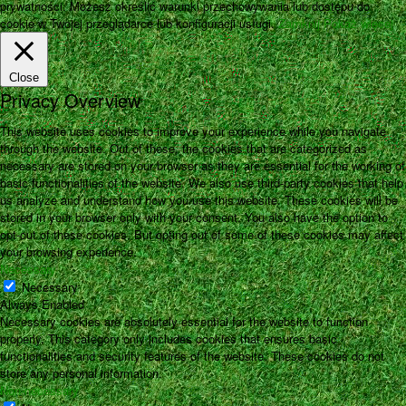
prywatności. Możesz określić warunki przechowywania lub dostępu do
cookie w Twojej przeglądarce lub konfiguracji usługi.
Zamknij
Pokaż więcej
Close
Privacy Overview
This website uses cookies to improve your experience while you navigate
through the website. Out of these, the cookies that are categorized as
necessary are stored on your browser as they are essential for the working of
basic functionalities of the website. We also use third-party cookies that help
us analyze and understand how you use this website. These cookies will be
stored in your browser only with your consent. You also have the option to
opt-out of these cookies. But opting out of some of these cookies may affect
your browsing experience.
Necessary
Necessary
Always Enabled
Necessary cookies are absolutely essential for the website to function
properly. This category only includes cookies that ensures basic
functionalities and security features of the website. These cookies do not
store any personal information.
Non-necessary