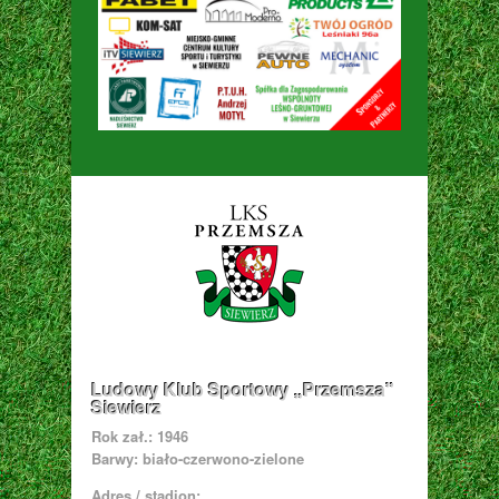
Ludowy Klub Sportowy „Przemsza”
Siewierz
Rok zał.: 1946
Barwy: biało-czerwono-zielone
Adres / stadion: