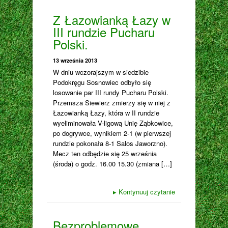
Z Łazowianką Łazy w
III rundzie Pucharu
Polski.
13 września 2013
W dniu wczorajszym w siedzibie
Podokręgu Sosnowiec odbyło się
losowanie par III rundy Pucharu Polski.
Przemsza Siewierz zmierzy się w niej z
Łazowianką Łazy, która w II rundzie
wyeliminowała V-ligową Unię Ząbkowice,
po dogrywce, wynikiem 2-1 (w pierwszej
rundzie pokonała 8-1 Salos Jaworzno).
Mecz ten odbędzie się 25 września
(środa) o godz. 16.00 15.30 (zmiana […]
▸
Kontynuuj czytanie
Bezproblemowe,