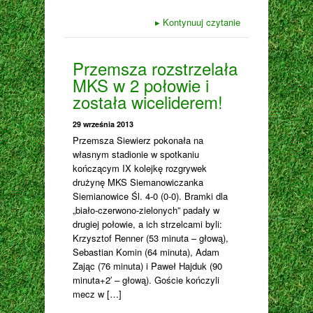
▸
Kontynuuj czytanie
Przemsza rozstrzelała
MKS w 2 połowie i
została wiceliderem!
29 września 2013
Przemsza Siewierz pokonała na
własnym stadionie w spotkaniu
kończącym IX kolejkę rozgrywek
drużynę MKS Siemanowiczanka
Siemianowice Śl. 4-0 (0-0). Bramki dla
„biało-czerwono-zielonych” padały w
drugiej połowie, a ich strzelcami byli:
Krzysztof Renner (53 minuta – głową),
Sebastian Komin (64 minuta), Adam
Zając (76 minuta) i Paweł Hajduk (90
minuta+2′ – głową). Goście kończyli
mecz w […]