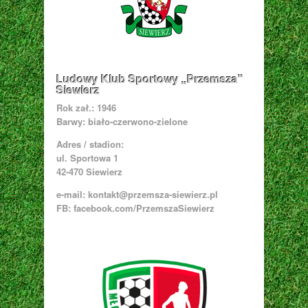
Ludowy Klub Sportowy „Przemsza”
Siewierz
Rok zał.: 1946
Barwy: biało-czerwono-zielone
Adres / stadion:
ul. Sportowa 1
42-470 Siewierz
e-mail:
kontakt@przemsza-siewierz.pl
FB: facebook.com/PrzemszaSiewierz