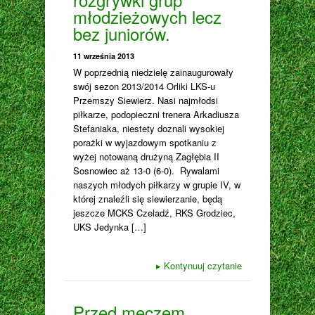
młodzieżowych lecz
bez juniorów.
11 września 2013
W poprzednią niedzielę zainaugurowały
swój sezon 2013/2014 Orliki LKS-u
Przemszy Siewierz. Nasi najmłodsi
piłkarze, podopieczni trenera Arkadiusza
Stefaniaka, niestety doznali wysokiej
porażki w wyjazdowym spotkaniu z
wyżej notowaną drużyną Zagłębia II
Sosnowiec aż 13-0 (6-0). Rywalami
naszych młodych piłkarzy w grupie IV, w
której znaleźli się siewierzanie, będą
jeszcze MCKS Czeladź, RKS Grodziec,
UKS Jedynka […]
▸
Kontynuuj czytanie
Przed meczem