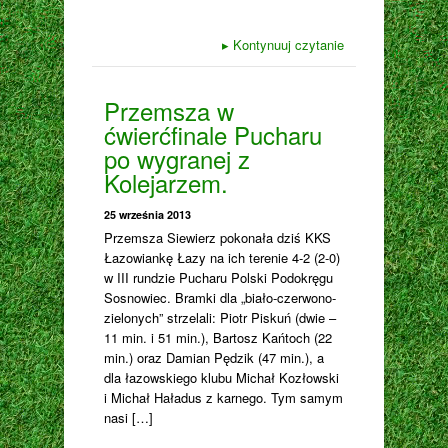
▸
Kontynuuj czytanie
Przemsza w
ćwierćfinale Pucharu
po wygranej z
Kolejarzem.
25 września 2013
Przemsza Siewierz pokonała dziś KKS
Łazowiankę Łazy na ich terenie 4-2 (2-0)
w III rundzie Pucharu Polski Podokręgu
Sosnowiec. Bramki dla „biało-czerwono-
zielonych” strzelali: Piotr Piskuń (dwie –
11 min. i 51 min.), Bartosz Kańtoch (22
min.) oraz Damian Pędzik (47 min.), a
dla łazowskiego klubu Michał Kozłowski
i Michał Haładus z karnego. Tym samym
nasi […]