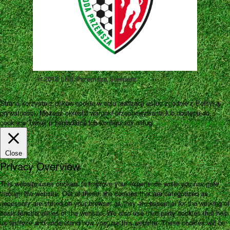
© 2013 LKS Przemsza Siewierz
Strona korzysta z plików cookie w celu realizacji usług zgodnie z Polityką
prywatności. Możesz określić warunki przechowywania lub dostępu do
cookie w Twojej przeglądarce lub konfiguracji usługi.
Zamknij
Pokaż więcej
Close
Privacy Overview
This website uses cookies to improve your experience while you navigate
through the website. Out of these, the cookies that are categorized as
necessary are stored on your browser as they are essential for the working of
basic functionalities of the website. We also use third-party cookies that help
us analyze and understand how you use this website. These cookies will be