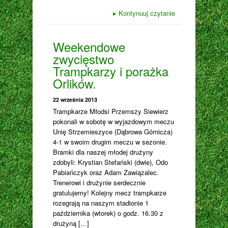
▸
Kontynuuj czytanie
Weekendowe
zwycięstwo
Trampkarzy i porażka
Orlików.
22 września 2013
Trampkarze Młodsi Przemszy Siewierz
pokonali w sobotę w wyjazdowym meczu
Unię Strzemieszyce (Dąbrowa Górnicza)
4-1 w swoim drugim meczu w sezonie.
Bramki dla naszej młodej drużyny
zdobyli: Krystian Stefański (dwie), Odo
Pabiańczyk oraz Adam Zawiązalec.
Trenerowi i drużynie serdecznie
gratulujemy! Kolejny mecz trampkarze
rozegrają na naszym stadionie 1
października (wtorek) o godz. 16.30 z
drużyną […]