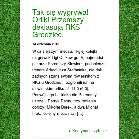
Tak się wygrywa!
Orliki Przemszy
deklasują RKS
Grodziec.
14 września 2013
W dzisiejszym meczu, II-giej kolejki
rozgrywek Ligi Orlików gr. IV, najmłodsi
piłkarze Przemszy Siewierz, podopieczni
trenera Arkadiusza Stefaniaka, nie dali
żadnych szans swoim rówieśnikom z
RKS-u Grodziec i rozgromili ich na
siewierskim orliku aż 11-0 (6-0).
Podwójnego hattricka dla Przemszy
ustrzelił Patryk Papis, trzy trafienia
dołożył Mikołaj Durek, a dwa Michał
Flak. Kolejny mecz nasi […]
▸
Kontynuuj czytanie