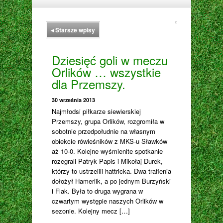
◂
Starsze wpisy
Dziesięć goli w meczu
Orlików … wszystkie
dla Przemszy.
30 września 2013
Najmłodsi piłkarze siewierskiej
Przemszy, grupa Orlików, rozgromiła w
sobotnie przedpołudnie na własnym
obiekcie rówieśników z MKS-u Sławków
aż 10-0. Kolejne wyśmienite spotkanie
rozegrali Patryk Papis i Mikołaj Durek,
którzy to ustrzelili hattricka. Dwa trafienia
dołożył Hamerlik, a po jednym Burzyński
i Flak. Była to druga wygrana w
czwartym występie naszych Orlików w
sezonie. Kolejny mecz […]