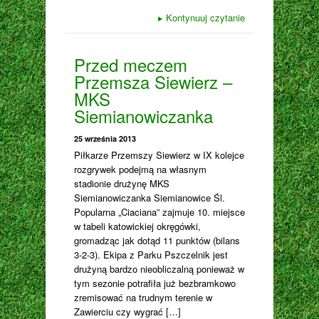
▸
Kontynuuj czytanie
Przed meczem
Przemsza Siewierz –
MKS
Siemianowiczanka
25 września 2013
Piłkarze Przemszy Siewierz w IX kolejce
rozgrywek podejmą na własnym
stadionie drużynę MKS
Siemianowiczanka Siemianowice Śl.
Popularna „Ciaciana” zajmuje 10. miejsce
w tabeli katowickiej okręgówki,
gromadząc jak dotąd 11 punktów (bilans
3-2-3). Ekipa z Parku Pszczelnik jest
drużyną bardzo nieobliczalną ponieważ w
tym sezonie potrafiła już bezbramkowo
zremisować na trudnym terenie w
Zawierciu czy wygrać […]