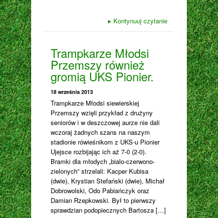
▸
Kontynuuj czytanie
Trampkarze Młodsi
Przemszy również
gromią UKS Pionier.
18 września 2013
Trampkarze Młodsi siewierskiej
Przemszy wzięli przykład z drużyny
seniorów i w deszczowej aurze nie dali
wczoraj żadnych szans na naszym
stadionie rówieśnikom z UKS-u Pionier
Ujejsce rozbijając ich aż 7-0 (2-0).
Bramki dla młodych „bialo-czerwono-
zielonych” strzelali: Kacper Kubisa
(dwie), Krystian Stefański (dwie), Michał
Dobrowolski, Odo Pabiańczyk oraz
Damian Rzepkowski. Był to pierwszy
sprawdzian podopiecznych Bartosza […]