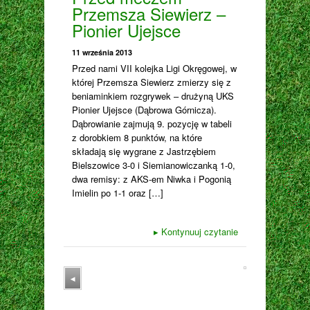
Przemsza Siewierz –
Pionier Ujejsce
11 września 2013
Przed nami VII kolejka Ligi Okręgowej, w
której Przemsza Siewierz zmierzy się z
beniaminkiem rozgrywek – drużyną UKS
Pionier Ujejsce (Dąbrowa Górnicza).
Dąbrowianie zajmują 9. pozycję w tabeli
z dorobkiem 8 punktów, na które
składają się wygrane z Jastrzębiem
Bielszowice 3-0 i Siemianowiczanką 1-0,
dwa remisy: z AKS-em Niwka i Pogonią
Imielin po 1-1 oraz […]
▸
Kontynuuj czytanie
◂