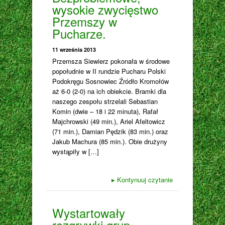
wysokie zwycięstwo
Przemszy w
Pucharze.
11 września 2013
Przemsza Siewierz pokonała w środowe
popołudnie w II rundzie Pucharu Polski
Podokręgu Sosnowiec Źródło Kromołów
aż 6-0 (2-0) na ich obiekcie. Bramki dla
naszego zespołu strzelali Sebastian
Komin (dwie – 18 i 22 minuta), Rafał
Majchrowski (49 min.), Ariel Afeltowicz
(71 min.), Damian Pędzik (83 min.) oraz
Jakub Machura (85 min.). Obie drużyny
wystąpiły w […]
▸
Kontynuuj czytanie
Wystartowały
rozgrywki grup