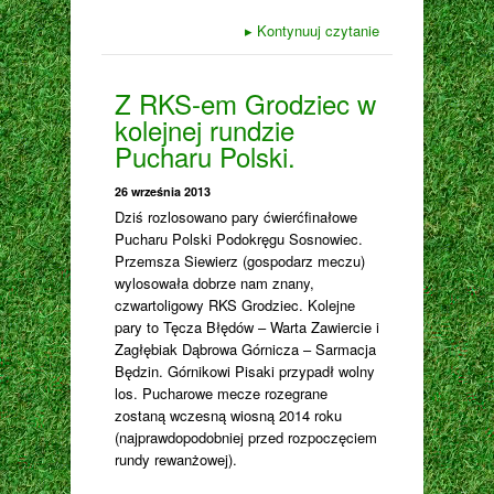
▸
Kontynuuj czytanie
Z RKS-em Grodziec w
kolejnej rundzie
Pucharu Polski.
26 września 2013
Dziś rozlosowano pary ćwierćfinałowe
Pucharu Polski Podokręgu Sosnowiec.
Przemsza Siewierz (gospodarz meczu)
wylosowała dobrze nam znany,
czwartoligowy RKS Grodziec. Kolejne
pary to Tęcza Błędów – Warta Zawiercie i
Zagłębiak Dąbrowa Górnicza – Sarmacja
Będzin. Górnikowi Pisaki przypadł wolny
los. Pucharowe mecze rozegrane
zostaną wczesną wiosną 2014 roku
(najprawdopodobniej przed rozpoczęciem
rundy rewanżowej).