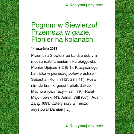
▸
Kontynuuj czytanie
Pogrom w Siewierzu!
Przemsza w gazie,
Pionier na kolanach.
14 września 2013
Przemsza Siewierz po bardzo dobrym
meczu rozbiła beniaminka okręgówki,
Pionier Ujejsce 8-2 (5-1). Klasycznego
hattricka w pierwszej połowie ustrzelił
Sebastian Komin (12′, 28′ i 41′). Poza
nim do bramki gości trafiali: Jakub
Machura (dwa razy – 33′ i 79′), Rafał
Majchrowski (4′), Adrian Will (50′) i Adam
Zając (68′). Cztery razy w meczu
asystował Damian […]
▸
Kontynuuj czytanie