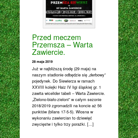
Przed meczem
Przemsza – Warta
Zawiercie.
28 maja 2019
Już w najbliższą środę (29 maja) na
naszym stadionie odbędzie się „derbowy”
pojedynek. Do Siewierza w ramach
XXVIII kolejki Haiz IV ligi śląskiej gr. 1
zawita wicelider tabeli – Warta Zawiercie.
„Zielono-biało-zieloni” w całym sezonie
2018/2019 zgromadzili na koncie aż 56
punktów (bilans 17-5-5). Wiosna w
wykonaniu zawiercian to dziewięć
zwycięstw i tylko trzy porażki. […]