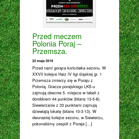
Przed meczem
Polonia Poraj –
Przemsza.
22 maja 2019
Przed nami gorąca końcówka sezonu. W
XXVII kolejce Haiz IV ligi śląskiej gr. 1
Przemsza zmierzy się w Poraju z
Polonią. Gracze porajskiego LKS-u
zajmują obecnie 5. miejsce w tabeli z
dorobkiem 44 punktów (bilans 13-5-8).
Siewierzanie z 33 punktami zajmują
dziewiątą lokatę (bilans 10-3-13). W
dwunastej kolejce sezonu, w Siewierzu,
pokonaliśmy zespół z Poraja […]