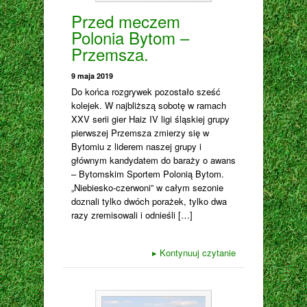
Przed meczem
Polonia Bytom –
Przemsza.
9 maja 2019
Do końca rozgrywek pozostało sześć
kolejek. W najbliższą sobotę w ramach
XXV serii gier Haiz IV ligi śląskiej grupy
pierwszej Przemsza zmierzy się w
Bytomiu z liderem naszej grupy i
głównym kandydatem do baraży o awans
– Bytomskim Sportem Polonią Bytom.
„Niebiesko-czerwoni” w całym sezonie
doznali tylko dwóch porażek, tylko dwa
razy zremisowali i odnieśli […]
▸
Kontynuuj czytanie