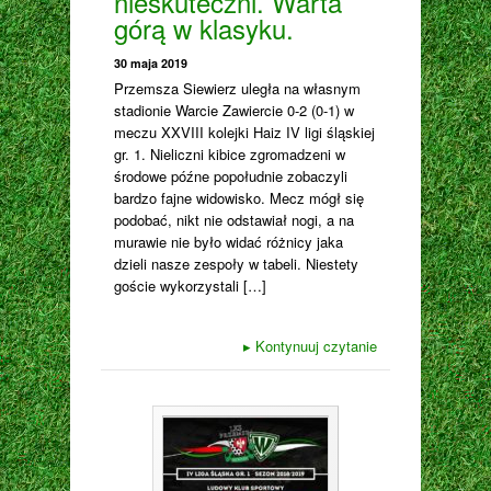
nieskuteczni. Warta
górą w klasyku.
30 maja 2019
Przemsza Siewierz uległa na własnym
stadionie Warcie Zawiercie 0-2 (0-1) w
meczu XXVIII kolejki Haiz IV ligi śląskiej
gr. 1. Nieliczni kibice zgromadzeni w
środowe późne popołudnie zobaczyli
bardzo fajne widowisko. Mecz mógł się
podobać, nikt nie odstawiał nogi, a na
murawie nie było widać różnicy jaka
dzieli nasze zespoły w tabeli. Niestety
goście wykorzystali […]
▸
Kontynuuj czytanie