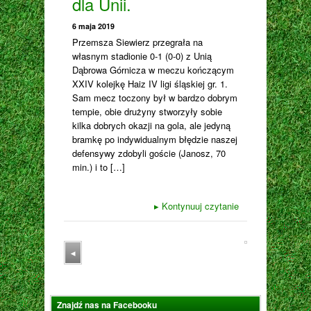
dla Unii.
6 maja 2019
Przemsza Siewierz przegrała na
własnym stadionie 0-1 (0-0) z Unią
Dąbrowa Górnicza w meczu kończącym
XXIV kolejkę Haiz IV ligi śląskiej gr. 1.
Sam mecz toczony był w bardzo dobrym
tempie, obie drużyny stworzyły sobie
kilka dobrych okazji na gola, ale jedyną
bramkę po indywidualnym błędzie naszej
defensywy zdobyli goście (Janosz, 70
min.) i to […]
▸
Kontynuuj czytanie
◂
Znajdź nas na Facebooku