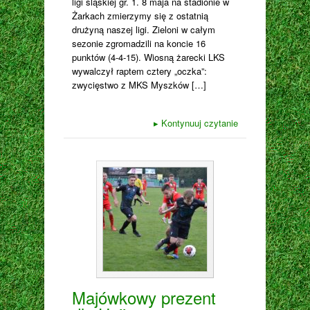
ligi śląskiej gr. 1. 8 maja na stadionie w
Żarkach zmierzymy się z ostatnią
drużyną naszej ligi. Zieloni w całym
sezonie zgromadzili na koncie 16
punktów (4-4-15). Wiosną żarecki LKS
wywalczył raptem cztery „oczka”:
zwycięstwo z MKS Myszków […]
▸
Kontynuuj czytanie
Majówkowy prezent