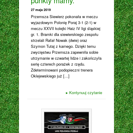
punkty mamy.
27 maja 2019
Przemsza Siewierz pokonała w meczu
wyjazdowym Polonię Poraj 3-1 (2-1) w
meczu XXVII kolejki Haiz IV ligi śląskiej
gr. 1. Bramki dla siewierskiego zespołu
strzelali Rafał Nowak (dwie) oraz
Szymon Tutaj z karnego. Dzięki temu
zwycięstwu Przemsza zapewniła sobie
utrzymanie w czwartej lidze i zakończyła
serię czterech porażek z rzędu.
Zdeterminowani podopieczni trenera
Oklejewskiego już […]
▸
Kontynuuj czytanie