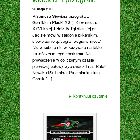
20 maja 2019
Przemsza Siewierz przegrała z
Górnikiem Piaski 2-3 (1-0) w meczu
XXVI kolejki Haiz IV ligi śląskiej gr. 1.
Jak się mówi w żargonie piłkarskim,
siewierzanie „przegrali wygrany mecz”.
Nic w sobotę nie wskazywało na takie
zakończenie tego spotkania. Na
prowadzenie w doliczonym czasie
pierwszej połowy wyprowadził nas Rafał
Nowak (45+1 min.). Po zmianie stron
Górnik […]
▸
Kontynuuj czytanie