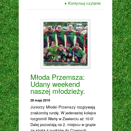
▸
Kontynuuj czytanie
Młoda Przemsza:
Udany weekend
naszej młodzieży.
28 maja 2019
Juniorzy Młodsi Przemszy rozgrywają
znakomitą rundę. W jedenastej kolejce
rozgromili Wartę w Zawierciu aż 10-0!
Dalej pozostają na 2. miejscu w grupie
ze stratą 4 punktów do Czarnych