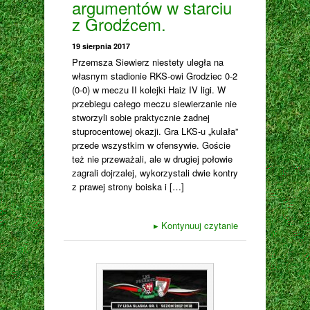
argumentów w starciu
z Grodźcem.
19 sierpnia 2017
Przemsza Siewierz niestety uległa na
własnym stadionie RKS-owi Grodziec 0-2
(0-0) w meczu II kolejki Haiz IV ligi. W
przebiegu całego meczu siewierzanie nie
stworzyli sobie praktycznie żadnej
stuprocentowej okazji. Gra LKS-u „kulała”
przede wszystkim w ofensywie. Goście
też nie przeważali, ale w drugiej połowie
zagrali dojrzalej, wykorzystali dwie kontry
z prawej strony boiska i […]
▸
Kontynuuj czytanie