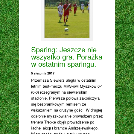
Sparing: Jeszcze nie
wszystko gra. Porażka
w ostatnim sparingu.
5 sierpnia 2017
Przemsza Siewierz uległa w ostatnim
letnim test-meczu MKS-owi Myszków 0-1
(0-0) rozegranym na siewierskim
stadionie. Pierwsza połowa zakończyła
się bezbramkowym remisem ze
wskazaniem na drużynę gości. W drugiej
odsłonie myszkowianie prowadzeni przez
trenera Trepkę objęli prowadzenie po
ładnej akcji i bramce Andrzejewskiego.
W tej części za faul z tyłu na nogi