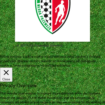
© 2017 LKS Przemsza Siewierz
Strona korzysta z plików cookie w celu realizacji usług zgodnie z Polityką
prywatności. Możesz określić warunki przechowywania lub dostępu do
cookie w Twojej przeglądarce lub konfiguracji usługi.
Zamknij
Pokaż więcej
Close
Privacy Overview
This website uses cookies to improve your experience while you navigate
through the website. Out of these, the cookies that are categorized as
necessary are stored on your browser as they are essential for the working of