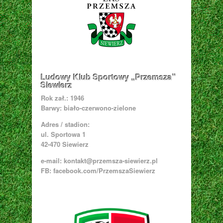
Ludowy Klub Sportowy „Przemsza”
Siewierz
Rok zał.: 1946
Barwy: biało-czerwono-zielone
Adres / stadion:
ul. Sportowa 1
42-470 Siewierz
e-mail:
kontakt@przemsza-siewierz.pl
FB: facebook.com/PrzemszaSiewierz