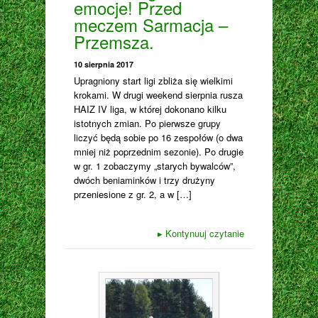
emocje! Przed
meczem Sarmacja –
Przemsza.
10 sierpnia 2017
Upragniony start ligi zbliża się wielkimi
krokami. W drugi weekend sierpnia rusza
HAIZ IV liga, w której dokonano kilku
istotnych zmian. Po pierwsze grupy
liczyć będą sobie po 16 zespołów (o dwa
mniej niż poprzednim sezonie). Po drugie
w gr. 1 zobaczymy „starych bywalców”,
dwóch beniaminków i trzy drużyny
przeniesione z gr. 2, a w […]
▸
Kontynuuj czytanie