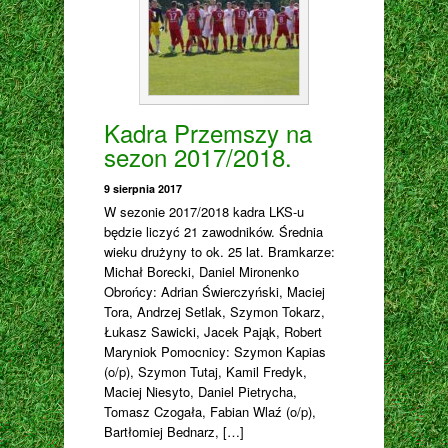
Kadra Przemszy na
sezon 2017/2018.
9 sierpnia 2017
W sezonie 2017/2018 kadra LKS-u
będzie liczyć 21 zawodników. Średnia
wieku drużyny to ok. 25 lat. Bramkarze:
Michał Borecki, Daniel Mironenko
Obrońcy: Adrian Świerczyński, Maciej
Tora, Andrzej Setlak, Szymon Tokarz,
Łukasz Sawicki, Jacek Pająk, Robert
Maryniok Pomocnicy: Szymon Kapias
(o/p), Szymon Tutaj, Kamil Fredyk,
Maciej Niesyto, Daniel Pietrycha,
Tomasz Czogała, Fabian Wlaź (o/p),
Bartłomiej Bednarz, […]