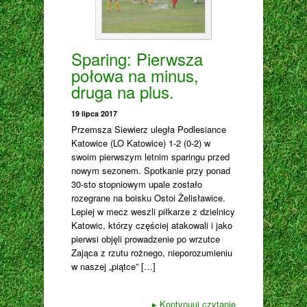
Sparing: Pierwsza
połowa na minus,
druga na plus.
19 lipca 2017
Przemsza Siewierz uległa Podlesiance
Katowice (LO Katowice) 1-2 (0-2) w
swoim pierwszym letnim sparingu przed
nowym sezonem. Spotkanie przy ponad
30-sto stopniowym upale zostało
rozegrane na boisku Ostoi Żelisławice.
Lepiej w mecz weszli piłkarze z dzielnicy
Katowic, którzy częściej atakowali i jako
pierwsi objęli prowadzenie po wrzutce
Zająca z rzutu rożnego, nieporozumieniu
w naszej „piątce” […]
▸
Kontynuuj czytanie