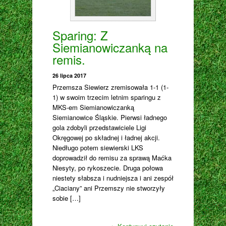
Sparing: Z
Siemianowiczanką na
remis.
26 lipca 2017
Przemsza Siewierz zremisowała 1-1 (1-
1) w swoim trzecim letnim sparingu z
MKS-em Siemianowiczanką
Siemianowice Śląskie. Pierwsi ładnego
gola zdobyli przedstawiciele Ligi
Okręgowej po składnej i ładnej akcji.
Niedługo potem siewierski LKS
doprowadził do remisu za sprawą Maćka
Niesyty, po rykoszecie. Druga połowa
niestety słabsza i nudniejsza i ani zespół
„Ciaciany” ani Przemszy nie stworzyły
sobie […]