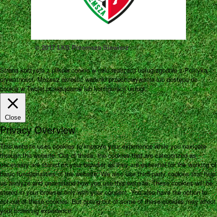
© 2017 LKS Przemsza Siewierz
Strona korzysta z plików cookie w celu realizacji usług zgodnie z Polityką
prywatności. Możesz określić warunki przechowywania lub dostępu do
cookie w Twojej przeglądarce lub konfiguracji usługi.
Zamknij
Pokaż więcej
Close
Privacy Overview
This website uses cookies to improve your experience while you navigate
through the website. Out of these, the cookies that are categorized as
necessary are stored on your browser as they are essential for the working of
basic functionalities of the website. We also use third-party cookies that help
us analyze and understand how you use this website. These cookies will be
stored in your browser only with your consent. You also have the option to
opt-out of these cookies. But opting out of some of these cookies may affect
your browsing experience.