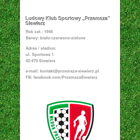
Ludowy Klub Sportowy „Przemsza”
Siewierz
Rok zał.: 1946
Barwy: biało-czerwono-zielone
Adres / stadion:
ul. Sportowa 1
42-470 Siewierz
e-mail:
kontakt@przemsza-siewierz.pl
FB: facebook.com/PrzemszaSiewierz