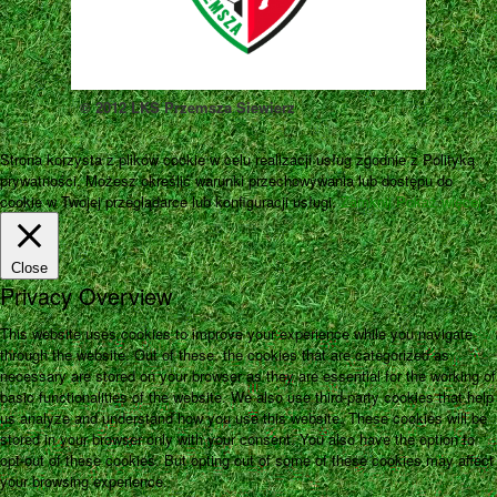
© 2012 LKS Przemsza Siewierz
Strona korzysta z plików cookie w celu realizacji usług zgodnie z Polityką
prywatności. Możesz określić warunki przechowywania lub dostępu do
cookie w Twojej przeglądarce lub konfiguracji usługi.
Zamknij
Pokaż więcej
Close
Privacy Overview
This website uses cookies to improve your experience while you navigate
through the website. Out of these, the cookies that are categorized as
necessary are stored on your browser as they are essential for the working of
basic functionalities of the website. We also use third-party cookies that help
us analyze and understand how you use this website. These cookies will be
stored in your browser only with your consent. You also have the option to
opt-out of these cookies. But opting out of some of these cookies may affect
your browsing experience.