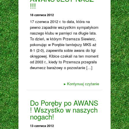
!!!
18 czerwca 2012
17 czerwca 2012 r. to data, która na
pewno zapadnie wszystkim sympatykom
naszego klubu w pamięci na długie lata.
To dzień, w którym Przemsza Siewierz,
pokonując w Porębie tamtejszy MKS aż
8-1 (2-0), zapewniła sobie awans do ligi
okręgowej. Kibice czekali na ten moment
od 2003 r., kiedy to Przemsza przegrała
dwumecz barażowy o pozostanie […]
▸
Kontynuuj czytanie
Do Poręby po AWANS
! Wszystko w naszych
nogach!
13 czerwca 2012