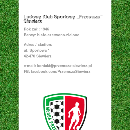
Ludowy Klub Sportowy „Przemsza”
Siewierz
Rok zał.: 1946
Barwy: biało-czerwono-zielone
Adres / stadion:
ul. Sportowa 1
42-470 Siewierz
e-mail:
kontakt@przemsza-siewierz.pl
FB: facebook.com/PrzemszaSiewierz