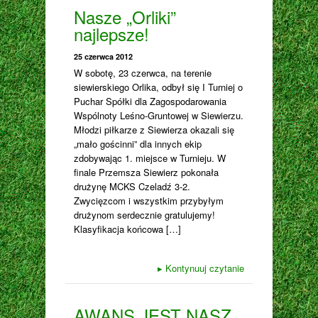
Nasze „Orliki”
najlepsze!
25 czerwca 2012
W sobotę, 23 czerwca, na terenie
siewierskiego Orlika, odbył się I Turniej o
Puchar Spółki dla Zagospodarowania
Wspólnoty Leśno-Gruntowej w Siewierzu.
Młodzi piłkarze z Siewierza okazali się
„mało gościnni” dla innych ekip
zdobywając 1. miejsce w Turnieju. W
finale Przemsza Siewierz pokonała
drużynę MCKS Czeladź 3-2.
Zwycięzcom i wszystkim przybyłym
drużynom serdecznie gratulujemy!
Klasyfikacja końcowa […]
▸
Kontynuuj czytanie
AWANS JEST NASZ