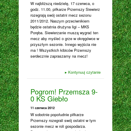
W najbliższą niedzielę, 17 czerwca, o
godz. 11.00, piłkarze Przemszy Siewierz
rozegrają swój ostatni mecz sezonu
2011/2012. Naszym przeciwnikiem
będzie ostatnia drużyna ligi – MKS
Poręba. Siewierzanie muszą wygrać ten
mecz aby myśleć o grze w okręgówce w
przyszłym sezonie. Innego wyjścia nie
ma ! Wszystkich kibiców Przemszy
serdecznie zapraszamy na mecz!
▸
Kontynuuj czytanie
Pogrom! Przemsza 9-
0 KS Giebło
11 czerwca 2012
W sobotnie popołudnie piłkarze
Przemszy rozegrali swój ostatni w tym
sezonie mecz w roli gospodarza.