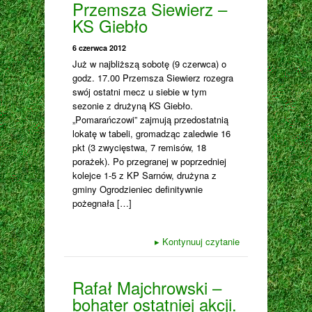
Przemsza Siewierz –
KS Giebło
6 czerwca 2012
Już w najbliższą sobotę (9 czerwca) o
godz. 17.00 Przemsza Siewierz rozegra
swój ostatni mecz u siebie w tym
sezonie z drużyną KS Giebło.
„Pomarańczowi” zajmują przedostatnią
lokatę w tabeli, gromadząc zaledwie 16
pkt (3 zwycięstwa, 7 remisów, 18
porażek). Po przegranej w poprzedniej
kolejce 1-5 z KP Sarnów, drużyna z
gminy Ogrodzieniec definitywnie
pożegnała […]
▸
Kontynuuj czytanie
Rafał Majchrowski –
bohater ostatniej akcji.