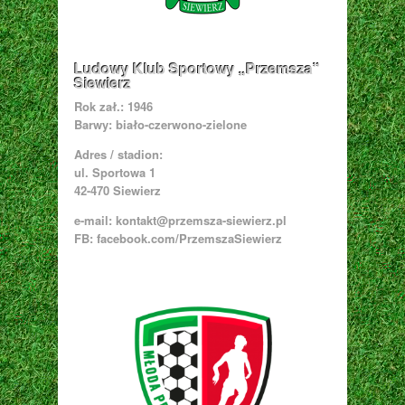
Ludowy Klub Sportowy „Przemsza”
Siewierz
Rok zał.: 1946
Barwy: biało-czerwono-zielone
Adres / stadion:
ul. Sportowa 1
42-470 Siewierz
e-mail:
kontakt@przemsza-siewierz.pl
FB: facebook.com/PrzemszaSiewierz