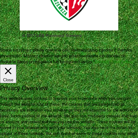
© 2017 LKS Przemsza Siewierz
Strona korzysta z plików cookie w celu realizacji usług zgodnie z Polityką
prywatności. Możesz określić warunki przechowywania lub dostępu do
cookie w Twojej przeglądarce lub konfiguracji usługi.
Zamknij
Pokaż więcej
Close
Privacy Overview
This website uses cookies to improve your experience while you navigate
through the website. Out of these, the cookies that are categorized as
necessary are stored on your browser as they are essential for the working of
basic functionalities of the website. We also use third-party cookies that help
us analyze and understand how you use this website. These cookies will be
stored in your browser only with your consent. You also have the option to
opt-out of these cookies. But opting out of some of these cookies may affect