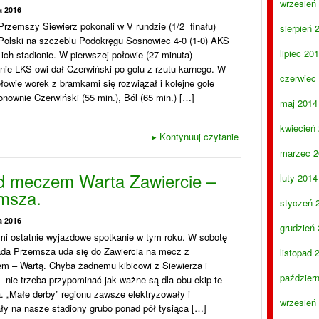
wrzesień
a 2016
Przemszy Siewierz pokonali w V rundzie (1/2 finału)
sierpień 
Polski na szczeblu Podokręgu Sosnowiec 4-0 (1-0) AKS
lipiec 20
ich stadionie. W pierwszej połowie (27 minuta)
ie LKS-owi dał Czerwiński po golu z rzutu karnego. W
czerwiec
ołowie worek z bramkami się rozwiązał i kolejne gole
onownie Czerwiński (55 min.), Ból (65 min.) […]
maj 2014
kwiecień
▸
Kontynuuj czytanie
marzec 2
d meczem Warta Zawiercie –
luty 2014
msza.
styczeń 
a 2016
grudzień
mi ostatnie wyjazdowe spotkanie w tym roku. W sobotę
pada Przemsza uda się do Zawiercia na mecz z
listopad 
em – Wartą. Chyba żadnemu kibicowi z Siewierza i
paździer
 nie trzeba przypominać jak ważne są dla obu ekip te
. „Małe derby” regionu zawsze elektryzowały i
wrzesień
ły na nasze stadiony grubo ponad pół tysiąca […]