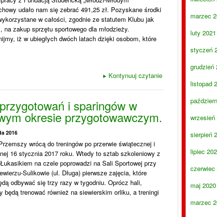
chowy udało nam się zebrać 491,25 zł. Pozyskane środki
marzec 2
wykorzystane w całości, zgodnie ze statutem Klubu jak
i, na zakup sprzętu sportowego dla młodzieży.
luty 2021
jmy, iż w ubiegłych dwóch latach dzięki osobom, które
styczeń 
grudzień
▸
Kontynuuj czytanie
listopad 
paździer
 przygotowań i sparingów w
wym okresie przygotowawczym.
wrzesień
da 2016
sierpień 
Przemszy wrócą do treningów po przerwie świątecznej i
lipiec 20
nej 16 stycznia 2017 roku. Wtedy to sztab szkoleniowy z
Łukasikiem na czele poprowadzi na Sali Sportowej przy
czerwiec
wierzu-Sulikowie (ul. Długa) pierwsze zajęcia, które
ędą odbywać się trzy razy w tygodniu. Oprócz hali,
maj 2020
 będą trenować również na siewierskim orliku, a treningi
marzec 2