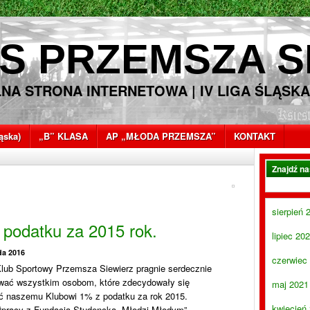
S PRZEMSZA S
LNA STRONA INTERNETOWA | IV LIGA ŚLĄSKA
ląska)
„B” KLASA
AP „MŁODA PRZEMSZA”
KONTAKT
Znajdź n
sierpień 
 podatku za 2015 rok.
lipiec 20
da 2016
czerwiec
lub Sportowy Przemsza Siewierz pragnie serdecznie
wać wszystkim osobom, które zdecydowały się
maj 2021
ć naszemu Klubowi 1% z podatku za rok 2015.
kwiecień
pracy z Fundacją Studencką „Młodzi-Młodym”