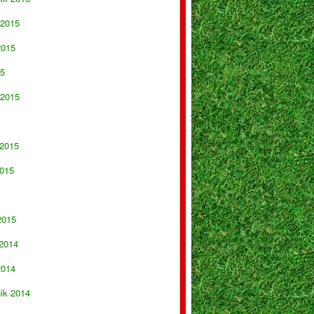
 2015
2015
15
 2015
 2015
015
2015
 2014
2014
nik 2014