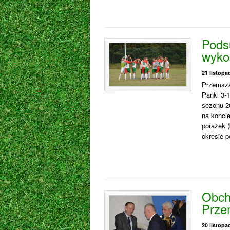
Pods
wyko
21 listopa
Przemsza
Panki 3-
sezonu 2
na koncie
porażek 
okresie 
Obch
Prze
20 listopa