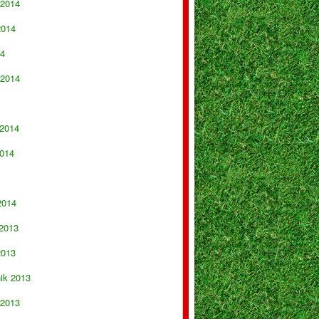
 2014
2014
14
 2014
 2014
014
2014
 2013
2013
nik 2013
 2013