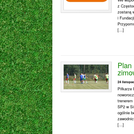
z Często
zostaną 
i Fundacj
Przypomni
[…]
Plan
zimo
24 listopa
Piłkarze 
noworocz
trenerem 
SP2 w Sie
ogólnie b
zawodnicy
[…]