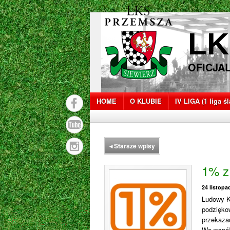
LK
OFICJA
HOME
O KLUBIE
IV LIGA (1 liga ś
◂
Starsze wpisy
1% z
24 listopa
Ludowy K
podzięko
przekaza
We współ