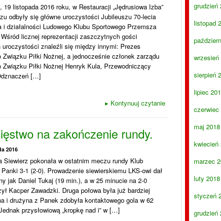
grudzień
 19 listopada 2016 roku, w Restauracji „Jędrusiowa Izba”
zu odbyły się główne uroczystości Jubileuszu 70-lecia
listopad 
a i działalności Ludowego Klubu Sportowego Przemsza
 Wśród licznej reprezentacji zaszczytnych gości
paździer
 uroczystości znaleźli się między innymi: Prezes
 Związku Piłki Nożnej, a jednocześnie członek zarządu
wrzesień
o Związku Piłki Nożnej Henryk Kula, Przewodniczący
sierpień 
Odznaczeń […]
lipiec 20
▸
Kontynuuj czytanie
czerwiec
maj 2018
ięstwo na zakończenie rundy.
kwiecień
da 2016
 Siewierz pokonała w ostatnim meczu rundy Klub
marzec 2
Panki 3-1 (2-0). Prowadzenie siewierskiemu LKS-owi dał
luty 2018
nny jak Daniel Tukaj (19 min.), a w 25 minucie na 2-0
ył Kacper Zawadzki. Druga połowa była już bardziej
styczeń 
a i drużyna z Panek zdobyła kontaktowego gola w 62
Jednak przysłowiową „kropkę nad i” w […]
grudzień