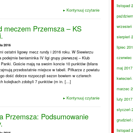
listopad 
▸
Kontynuuj czytanie
paździer
d meczem Przemsza – KS
wrzesień
.
sierpień 
da 2016
lipiec 20
i ostatni ligowy mecz rundy i 2016 roku. W Siewierzu
czerwiec
podejmie beniaminka IV ligi grupy pierwszej – Klub
 Panki. Goście mają na swoim koncie 10 punktów (bilans
maj 2017
 zajmują przedostatnie miejsce w tabeli. Piłkarze z powiatu
ego dość dobrze rozpoczęli sezon bowiem w czterech
kwiecień
h kolejkach zdobyli 7 punktów (m in. […]
marzec 2
▸
Kontynuuj czytanie
luty 2017
styczeń 
a Przemsza: Podsumowanie
grudzień
.
listopad 
da 2016