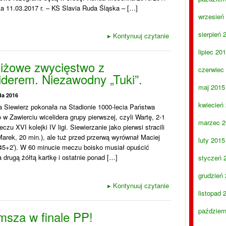
ka 11.03.2017 r. – KS Slavia Ruda Śląska – […]
wrzesień
sierpień 
▸
Kontynuuj czytanie
lipiec 20
tiżowe zwycięstwo z
czerwiec
iderem. Niezawodny „Tuki”.
maj 2015
da 2016
kwiecień
 Siewierz pokonała na Stadionie 1000-lecia Państwa
 w Zawierciu wicelidera grupy pierwszej, czyli Wartę, 2-1
marzec 2
eczu XVI kolejki IV ligi. Siewierzanie jako pierwsi stracili
Marek, 20 min.), ale tuż przed przerwą wyrównał Maciej
luty 2015
(45+2′). W 60 minucie meczu boisko musiał opuścić
 drugą żółtą kartkę i ostatnie ponad […]
styczeń 
grudzień
▸
Kontynuuj czytanie
listopad 
paździer
msza w finale PP!