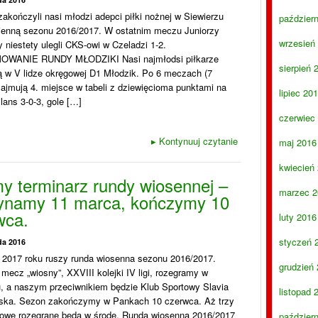
akończyli nasi młodzi adepci piłki nożnej w Siewierzu
paździer
sienną sezonu 2016/2017. W ostatnim meczu Juniorzy
wrzesień
niestety ulegli CKS-owi w Czeladzi 1-2.
WANIE RUNDY MŁODZIKI Nasi najmłodsi piłkarze
sierpień 
ą w V lidze okręgowej D1 Młodzik. Po 6 meczach (7
zajmują 4. miejsce w tabeli z dziewięcioma punktami na
lipiec 20
ilans 3-0-3, gole […]
czerwiec
▸
Kontynuuj czytanie
maj 2016
kwiecień
y terminarz rundy wiosennej –
marzec 2
ynamy 11 marca, kończymy 10
wca.
luty 2016
styczeń 
da 2016
 2017 roku ruszy runda wiosenna sezonu 2016/2017.
grudzień
mecz „wiosny”, XXVIII kolejki IV ligi, rozegramy w
u, a naszym przeciwnikiem będzie Klub Sportowy Slavia
listopad 
ska. Sezon zakończymy w Pankach 10 czerwca. Aż trzy
ligowe rozegrane będą w środę. Runda wiosenna 2016/2017
paździer