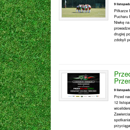
9 listopad
Piłkarze 
Pucharu 
Niwkę na 
prowadzen
drugiej p
zdobyli p
Prze
Prze
9 listopad
Przed na
12 listo
wicelider
Zawiercia
spotkania
przyciąga