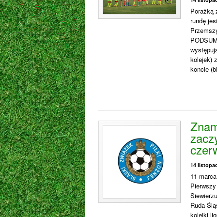
Porażką z
rundę je
Przemszy 
PODSUMO
występuj
kolejek) 
koncie (b
Znam
zacz
czer
14 listopa
11 marca
Pierwszy 
Siewierz
Ruda Ślą
kolejki 