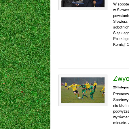
W sobotę,
w Siewier
powstani
Siewierz.
sobotnich
Śląskiego
Polskieg
Komisji 
Zwyc
20 listopa
Przemsza
Sportowy 
nie kto i
podwyższ
wyrównan
minucie. 