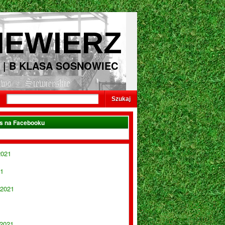
IEWIERZ
 | B KLASA SOSNOWIEC
as na Facebooku
2021
21
 2021
 2021