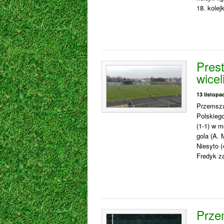
18. kolej
Pres
wicel
13 listopa
Przemsza
Polskiego
(1-1) w m
gola (A. 
Niesyto 
Fredyk za
Prze