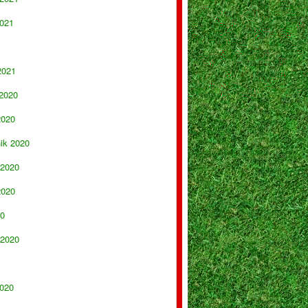
021
2021
 2020
2020
nik 2020
 2020
2020
20
 2020
020