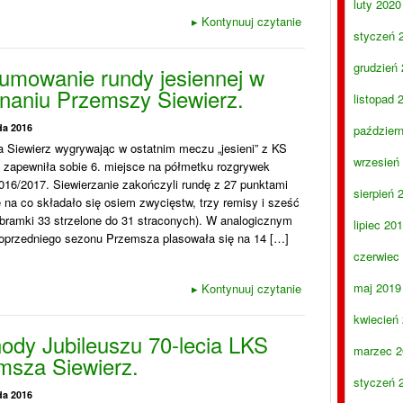
luty 2020
▸
Kontynuuj czytanie
styczeń 
grudzień
umowanie rundy jesiennej w
naniu Przemszy Siewierz.
listopad 
da 2016
paździer
 Siewierz wygrywając w ostatnim meczu „jesieni” z KS
wrzesień
1 zapewniła sobie 6. miejsce na półmetku rozgrywek
016/2017. Siewierzanie zakończyli rundę z 27 punktami
sierpień 
 na co składało się osiem zwycięstw, trzy remisy i sześć
(bramki 33 strzelone do 31 straconych). W analogicznym
lipiec 20
poprzedniego sezonu Przemsza plasowała się na 14 […]
czerwiec
maj 2019
▸
Kontynuuj czytanie
kwiecień
ody Jubileuszu 70-lecia LKS
marzec 2
msza Siewierz.
styczeń 
da 2016