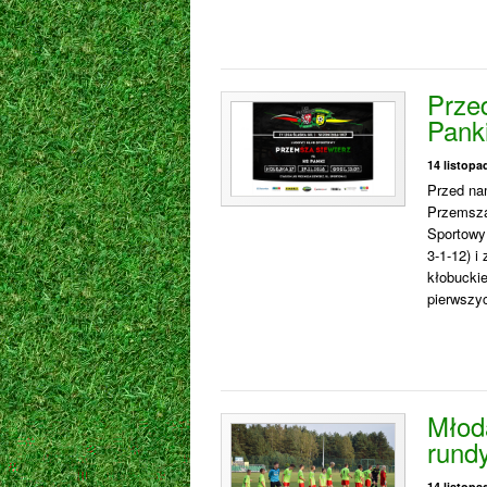
Prze
Panki
14 listopa
Przed nam
Przemsza 
Sportowy
3-1-12) i
kłobucki
pierwszyc
Młod
rundy
14 listopa