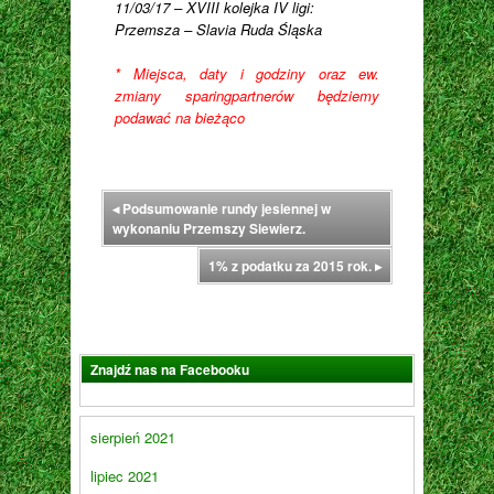
11/03/17 – XVIII kolejka IV ligi:
Przemsza – Slavia Ruda Śląska
* Miejsca, daty i godziny oraz ew.
zmiany sparingpartnerów będziemy
podawać na bieżąco
◂
Podsumowanie rundy jesiennej w
wykonaniu Przemszy Siewierz.
1% z podatku za 2015 rok.
▸
Znajdź nas na Facebooku
sierpień 2021
lipiec 2021