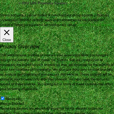
© 2016 LKS Przemsza Siewierz
Strona korzysta z plików cookie w celu realizacji usług zgodnie z Polityką
prywatności. Możesz określić warunki przechowywania lub dostępu do
cookie w Twojej przeglądarce lub konfiguracji usługi.
Zamknij
Pokaż więcej
Close
Privacy Overview
This website uses cookies to improve your experience while you navigate
through the website. Out of these, the cookies that are categorized as
necessary are stored on your browser as they are essential for the working of
basic functionalities of the website. We also use third-party cookies that help
us analyze and understand how you use this website. These cookies will be
stored in your browser only with your consent. You also have the option to
opt-out of these cookies. But opting out of some of these cookies may affect
your browsing experience.
Necessary
Necessary
Always Enabled
Necessary cookies are absolutely essential for the website to function
properly. This category only includes cookies that ensures basic