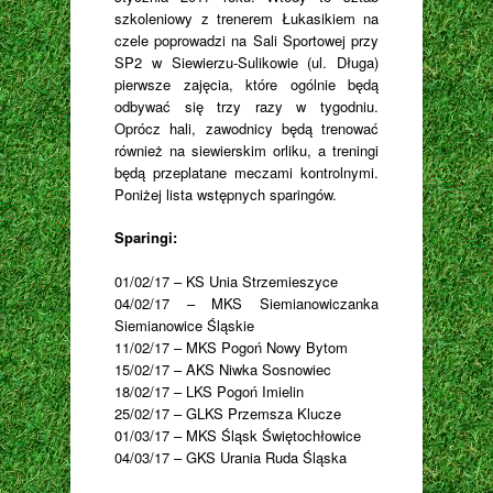
szkoleniowy z trenerem Łukasikiem na
czele poprowadzi na Sali Sportowej przy
SP2 w Siewierzu-Sulikowie (ul. Długa)
pierwsze zajęcia, które ogólnie będą
odbywać się trzy razy w tygodniu.
Oprócz hali, zawodnicy będą trenować
również na siewierskim orliku, a treningi
będą przeplatane meczami kontrolnymi.
Poniżej lista wstępnych sparingów.
Sparingi:
01/02/17 – KS Unia Strzemieszyce
04/02/17 – MKS Siemianowiczanka
Siemianowice Śląskie
11/02/17 – MKS Pogoń Nowy Bytom
15/02/17 – AKS Niwka Sosnowiec
18/02/17 – LKS Pogoń Imielin
25/02/17 – GLKS Przemsza Klucze
01/03/17 – MKS Śląsk Świętochłowice
04/03/17 – GKS Urania Ruda Śląska