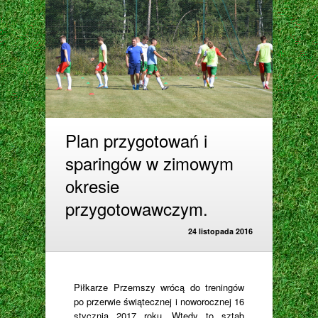
Plan przygotowań i
sparingów w zimowym
okresie
przygotowawczym.
24 listopada 2016
Piłkarze Przemszy wrócą do treningów
po przerwie świątecznej i noworocznej 16
stycznia 2017 roku. Wtedy to sztab