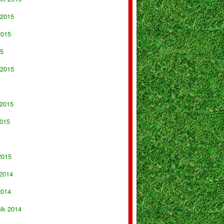
 2015
2015
15
 2015
 2015
015
2015
 2014
2014
nik 2014