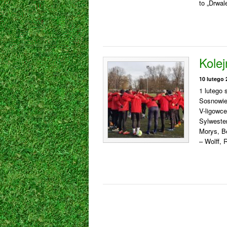
to „Drwal
Kolej
10 lutego 
1 lutego 
Sosnowiec
V-ligowce
Sylwester
Morys, Be
– Wolff, 