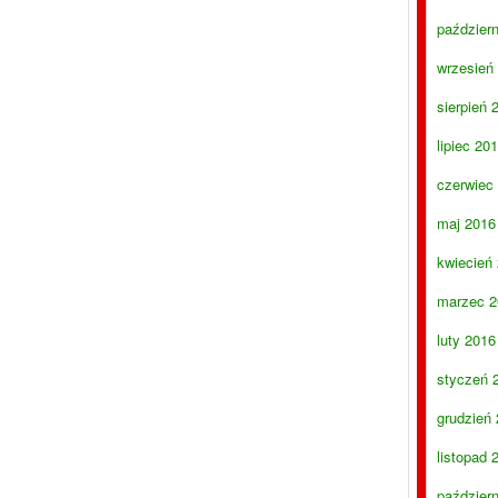
paździer
wrzesień
sierpień 
lipiec 20
czerwiec
maj 2016
kwiecień
marzec 2
luty 2016
styczeń 
grudzień
listopad 
paździer