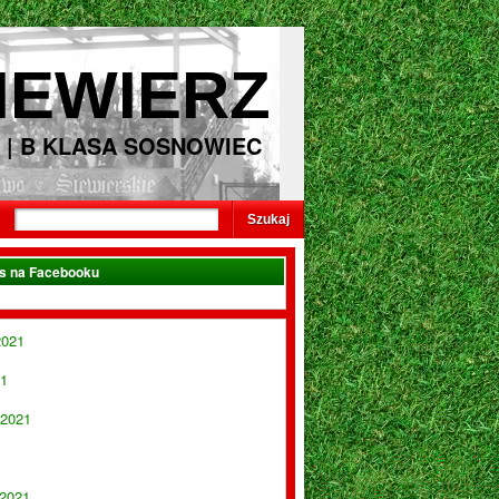
IEWIERZ
 | B KLASA SOSNOWIEC
as na Facebooku
2021
21
 2021
 2021