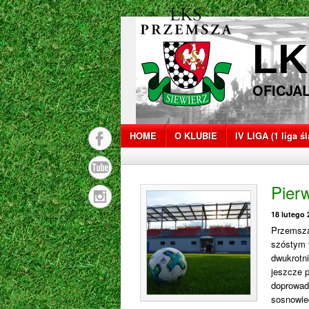
LK
OFICJA
HOME
O KLUBIE
IV LIGA (1 liga ś
Pier
18 lutego 
Przemsza
szóstym 
dwukrotni
jeszcze 
doprowadz
sosnowiec