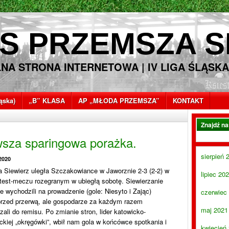
S PRZEMSZA S
LNA STRONA INTERNETOWA | IV LIGA ŚLĄSKA
ląska)
„B” KLASA
AP „MŁODA PRZEMSZA”
KONTAKT
Znajdź n
wsza sparingowa porażka.
sierpień 
2020
 Siewierz uległa Szczakowiance w Jaworznie 2-3 (2-2) w
lipiec 20
test-meczu rozegranym w ubiegłą sobotę. Siewierzanie
e wychodzili na prowadzenie (gole: Niesyto i Zając)
czerwiec
przed przerwą, ale gospodarze za każdym razem
maj 2021
ali do remisu. Po zmianie stron, lider katowicko-
kiej „okręgówki”, wbił nam gola w końcówce spotkania i
kwiecień