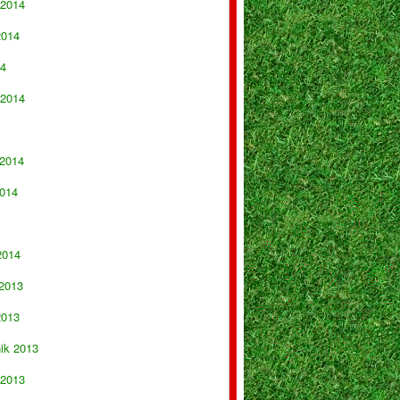
 2014
2014
14
 2014
 2014
014
2014
 2013
2013
nik 2013
 2013