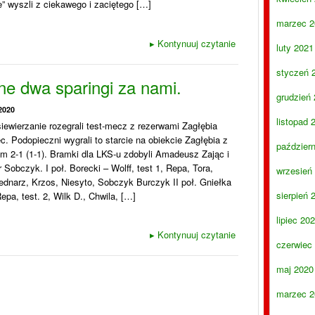
e” wyszli z ciekawego i zaciętego […]
marzec 2
▸
Kontynuuj czytanie
luty 2021
styczeń 
ne dwa sparingi za nami.
grudzień
2020
listopad 
siewierzanie rozegrali test-mecz z rezerwami Zagłębia
. Podopieczni wygrali to starcie na obiekcie Zagłębia z
paździer
m 2-1 (1-1). Bramki dla LKS-u zdobyli Amadeusz Zając i
 Sobczyk. I poł. Borecki – Wolff, test 1, Repa, Tora,
wrzesień
dnarz, Krzos, Niesyto, Sobczyk Burczyk II poł. Gniełka
sierpień 
Repa, test. 2, Wilk D., Chwila, […]
lipiec 20
▸
Kontynuuj czytanie
czerwiec
maj 2020
marzec 2