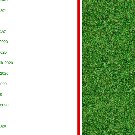
021
2021
 2020
2020
nik 2020
 2020
2020
20
 2020
020