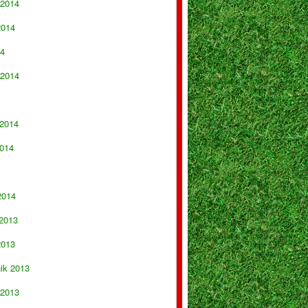
 2014
2014
14
 2014
 2014
014
2014
 2013
2013
nik 2013
 2013