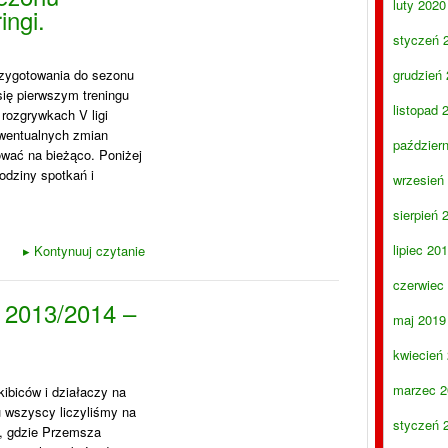
luty 2020
ingi.
styczeń 
rzygotowania do sezonu
grudzień
 się pierwszym treningu
listopad 
 rozgrywkach V ligi
 ewentualnych zmian
paździer
wać na bieżąco. Poniżej
odziny spotkań i
wrzesień
sierpień 
lipiec 20
▸
Kontynuuj czytanie
czerwiec
 2013/2014 –
maj 2019
kwiecień
marzec 2
ibiców i działaczy na
 wszyscy liczyliśmy na
styczeń 
j, gdzie Przemsza