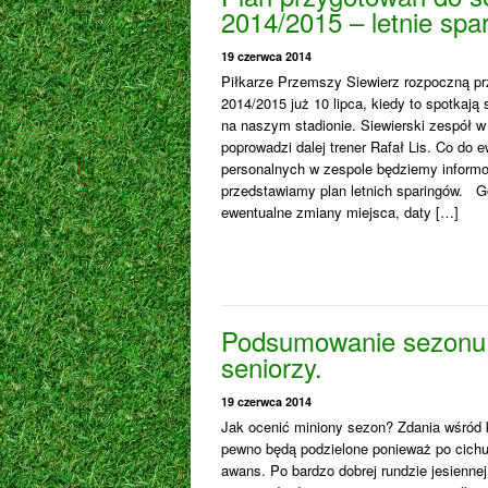
2014/2015 – letnie spar
19 czerwca 2014
Piłkarze Przemszy Siewierz rozpoczną p
2014/2015 już 10 lipca, kiedy to spotkają
na naszym stadionie. Siewierski zespół w
poprowadzi dalej trener Rafał Lis. Co do
personalnych w zespole będziemy informo
przedstawiamy plan letnich sparingów. G
ewentualne zmiany miejsca, daty […]
Podsumowanie sezonu
seniorzy.
19 czerwca 2014
Jak ocenić miniony sezon? Zdania wśród k
pewno będą podzielone ponieważ po cichu
awans. Po bardzo dobrej rundzie jesienne