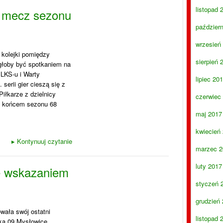
listopad 
i mecz sezonu
paździer
wrzesień
 kolejki pomiędzy
sierpień 
głoby być spotkaniem na
 LKS-u i Warty
lipiec 20
serii gier cieszą się z
iłkarze z dzielnicy
czerwiec
d końcem sezonu 68
maj 2017
kwiecień
▸
Kontynuuj czytanie
marzec 2
luty 2017
e wskazaniem
styczeń 
grudzień
ała swój ostatni
listopad 
ka 09 Mysłowice.