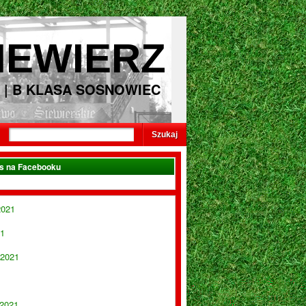
IEWIERZ
 | B KLASA SOSNOWIEC
as na Facebooku
2021
21
 2021
 2021