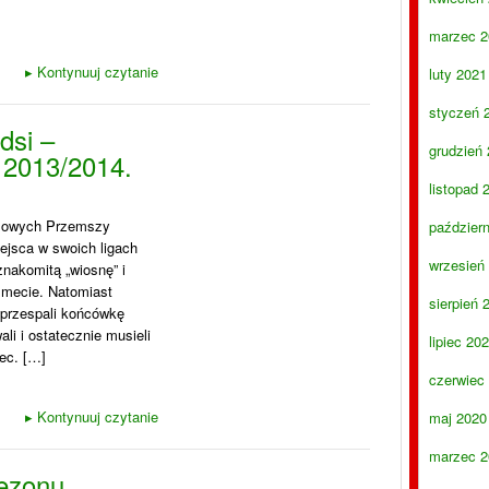
marzec 2
▸
Kontynuuj czytanie
luty 2021
styczeń 
dsi –
grudzień
2013/2014.
listopad 
eżowych Przemszy
paździer
iejsca w swoich ligach
wrzesień
nakomitą „wiosnę” i
a mecie. Natomiast
sierpień 
o przespali końcówkę
li i ostatecznie musieli
lipiec 20
ec. […]
czerwiec
▸
Kontynuuj czytanie
maj 2020
marzec 2
sezonu