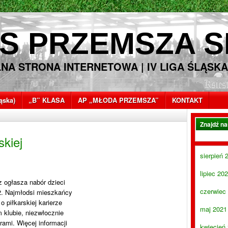
S PRZEMSZA S
LNA STRONA INTERNETOWA | IV LIGA ŚLĄSKA
ląska)
„B” KLASA
AP „MŁODA PRZEMSZA”
KONTAKT
Znajdź n
skiej
sierpień 
lipiec 20
 ogłasza nabór dzieci
czerwiec
02. Najmłodsi mieszkańcy
o piłkarskiej karierze
maj 2021
 klubie, niezwłocznie
rami. Więcej informacji
kwiecień