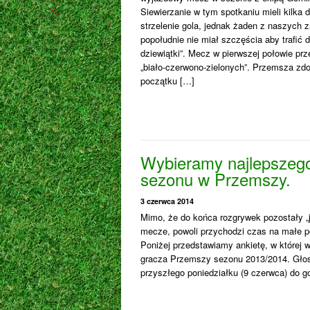
Siewierzanie w tym spotkaniu mieli kilka 
strzelenie gola, jednak żaden z naszych 
popołudnie nie miał szczęścia aby trafić d
dziewiątki”. Mecz w pierwszej połowie pr
„biało-czerwono-zielonych”. Przemsza zd
początku […]
Wybieramy najlepszego
sezonu w Przemszy.
3 czerwca 2014
Mimo, że do końca rozgrywek pozostały „j
mecze, powoli przychodzi czas na małe 
Poniżej przedstawiamy ankietę, w której 
gracza Przemszy sezonu 2013/2014. Głos
przyszłego poniedziałku (9 czerwca) do god