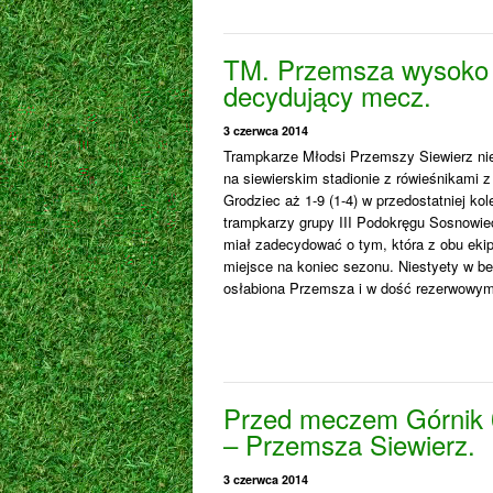
TM. Przemsza wysoko
decydujący mecz.
3 czerwca 2014
Trampkarze Młodsi Przemszy Siewierz nie
na siewierskim stadionie z rówieśnikam
Grodziec aż 1-9 (1-4) w przedostatniej ko
trampkarzy grupy III Podokręgu Sosnowi
miał zadecydować o tym, która z obu ekip
miejsce na koniec sezonu. Niestyety w b
osłabiona Przemsza i w dość rezerwowy
Przed meczem Górnik 
– Przemsza Siewierz.
3 czerwca 2014