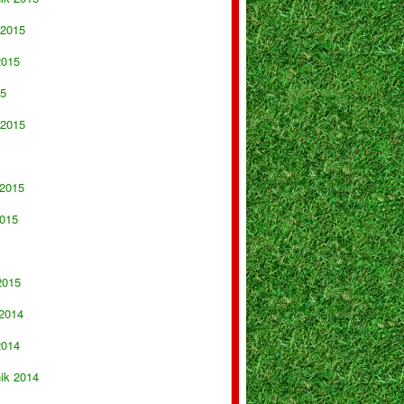
 2015
2015
15
 2015
 2015
015
2015
 2014
2014
nik 2014