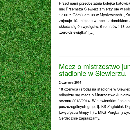
Przed nami przedostatnia kolejka katowicki
niej Przemsza Siewierz zmierzy się w sob
17.00 z Górnikiem 09 w Mysłowicach. „Koci
zajmuje 10. miejsce w tabeli z dorobkiem 
składa się 9 zwycięstw, 6 remisów i 13 p
„zero-dziewiątka” […]
Mecz o mistrzostwo ju
stadionie w Siewierzu.
2 czerwca 2014
18 czerwca (środa) na stadionie w Siewier
odbędzie się mecz o Mistrzostwo Junior
sezonu 2013/2014. W siewierskim finale s
poszczególnych grup, tj. KS Zagłębiak D
(zwycięzca Grupy II) z MKS Poręba (zwyc
Serdecznie zapraszamy.