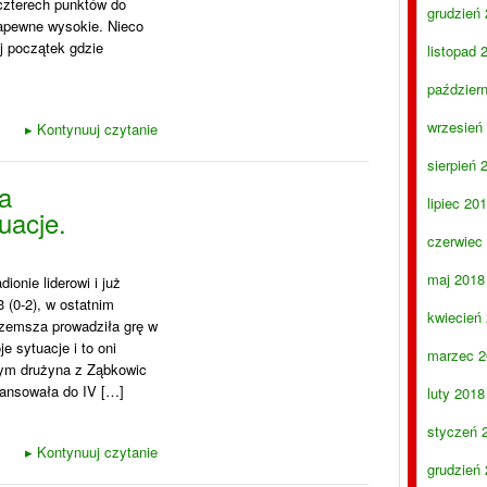
 czterech punktów do
grudzień
 zapewne wysokie. Nieco
j początek gdzie
listopad 
paździer
wrzesień
▸
Kontynuuj czytanie
sierpień 
a
lipiec 20
uacje.
czerwiec
maj 2018
onie liderowi i już
 (0-2), w ostatnim
kwiecień
zemsza prowadziła grę w
e sytuacje i to oni
marzec 2
czym drużyna z Ząbkowic
ansowała do IV […]
luty 2018
styczeń 
▸
Kontynuuj czytanie
grudzień