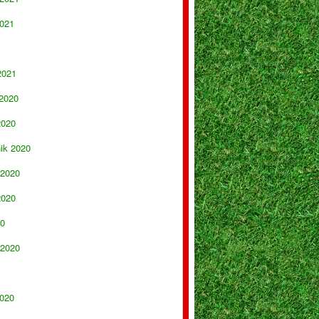
021
2021
 2020
2020
nik 2020
 2020
2020
20
 2020
020