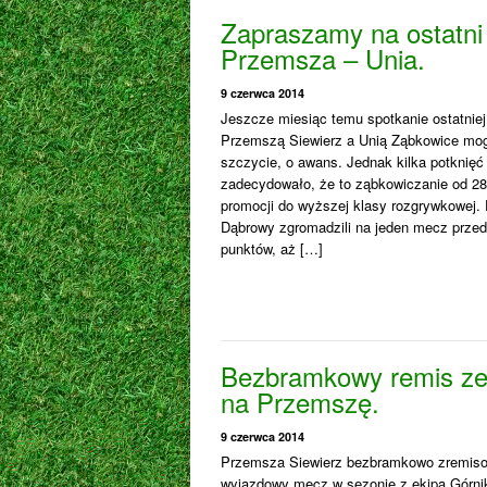
Zapraszamy na ostatn
Przemsza – Unia.
9 czerwca 2014
Jeszcze miesiąc temu spotkanie ostatniej
Przemszą Siewierz a Unią Ząbkowice mo
szczycie, o awans. Jednak kilka potknięć
zadecydowało, że to ząbkowiczanie od 28. 
promocji do wyższej klasy rozgrywkowej. P
Dąbrowy zgromadzili na jeden mecz prze
punktów, aż […]
Bezbramkowy remis z
na Przemszę.
9 czerwca 2014
Przemsza Siewierz bezbramkowo zremisow
wyjazdowy mecz w sezonie z ekipą Górni