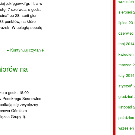
wrzesień
ej „okręgówki”gr. II, a w
otę, 7 czerwca, o godz.
sierpień 
na” po 28. serii gier
33 punktów, na które
lipiec 20
orażek. W ubiegłą sobotę
czerwiec
maj 2014
▸
Kontynuuj czytanie
kwiecień
marzec 2
niorów na
luty 2014
styczeń 
zu o godz. 18.00
grudzień
ów Podokręgu Sosnowiec
potkają się zwycięzcy
listopad 
ąbrowa Górnicza
ięzca Grupy I).
paździer
wrzesień