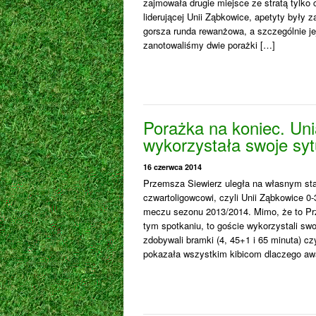
zajmowała drugie miejsce ze stratą tylko
liderującej Unii Ząbkowice, apetyty były
gorsza runda rewanżowa, a szczególnie je
zanotowaliśmy dwie porażki […]
Porażka na koniec. Uni
wykorzystała swoje syt
16 czerwca 2014
Przemsza Siewierz uległa na własnym stadi
czwartoligowcowi, czyli Unii Ząbkowice 0-3
meczu sezonu 2013/2014. Mimo, że to Pr
tym spotkaniu, to goście wykorzystali swoj
zdobywali bramki (4, 45+1 i 65 minuta) 
pokazała wszystkim kibicom dlaczego aw