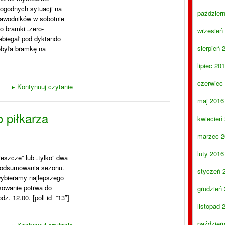
dogodnych sytuacji na
paździer
zawodników w sobotnie
o bramki „zero-
wrzesień
zebiegał pod dyktando
sierpień 
obyła bramkę na
lipiec 20
czerwiec
▸
Kontynuuj czytanie
maj 2016
 piłkarza
kwiecień
marzec 2
luty 2016
eszcze” lub „tylko” dwa
podsumowania sezonu.
styczeń 
wybieramy najlepszego
owanie potrwa do
grudzień
z. 12.00. [poll id=”13″]
listopad 
paździer