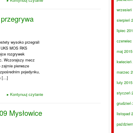
▸
Kontynuuj czytanie
wrzesień
 przegrywa
sierpień 
lipiec 20
czerwiec
stety wysoko przegrali
i z UKS MOS RKS
maj 2015
lejce rozgrywek
ec. Wczorajszy mecz
kwiecień
 zajmie pierwsze
ezpośrednim pojedynku,
marzec 2
m […]
luty 2015
styczeń 
▸
Kontynuuj czytanie
grudzień
09 Mysłowice
listopad 
paździer