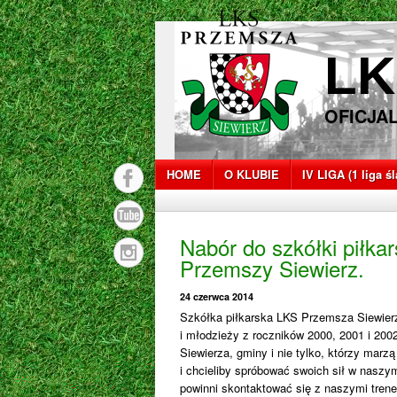
LK
OFICJA
HOME
O KLUBIE
IV LIGA (1 liga ś
Nabór do szkółki piłkar
Przemszy Siewierz.
24 czerwca 2014
Szkółka piłkarska LKS Przemsza Siewierz
i młodzieży z roczników 2000, 2001 i 20
Siewierza, gminy i nie tylko, którzy marzą 
i chcieliby spróbować swoich sił w naszym
powinni skontaktować się z naszymi trene