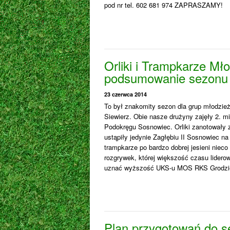
pod nr tel. 602 681 974 ZAPRASZAMY!
Orliki i Trampkarze Mło
podsumowanie sezonu 
23 czerwca 2014
To był znakomity sezon dla grup młodzi
Siewierz. Obie nasze drużyny zajęły 2. m
Podokręgu Sosnowiec. Orliki zanotowały z
ustąpiły jedynie Zagłębiu II Sosnowiec n
trampkarze po bardzo dobrej jesieni niec
rozgrywek, której większość czasu liderowa
uznać wyższość UKS-u MOS RKS Grodzi
Plan przygotowań do 