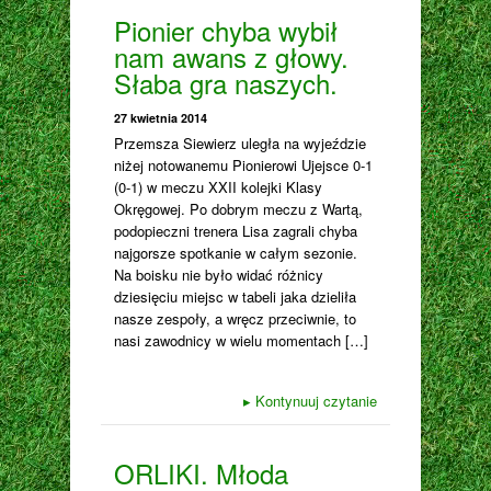
Pionier chyba wybił
nam awans z głowy.
Słaba gra naszych.
27 kwietnia 2014
Przemsza Siewierz uległa na wyjeździe
niżej notowanemu Pionierowi Ujejsce 0-1
(0-1) w meczu XXII kolejki Klasy
Okręgowej. Po dobrym meczu z Wartą,
podopieczni trenera Lisa zagrali chyba
najgorsze spotkanie w całym sezonie.
Na boisku nie było widać różnicy
dziesięciu miejsc w tabeli jaka dzieliła
nasze zespoły, a wręcz przeciwnie, to
nasi zawodnicy w wielu momentach […]
▸
Kontynuuj czytanie
ORLIKI. Młoda