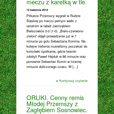
meczu z karetką w tle.
12 kwietnia 2014
Piłkarze Przemszy wygrali w Rudzie
Ślaskiej po meczu pełnym walki z
ostatnim w tabeli Jastrzębiem
Bielszowice 3-0 (1-0). „Biało-czerwono-
zieloni” objęli prowadzenie już w 7
minucie po golu Sebastiana Komina. Na
kolejne trafienia musieliśmy poczekać do
końcówki spotkania, gdzie bramki
zdobyli Paweł Hajduk w 86 minucie oraz
ponownie Sebastian Komin w trzeciej
minucie doliczonego czasu. W […]
▸
Kontynuuj czytanie
ORLIKI. Cenny remis
Młodej Przemszy z
Zagłębiem Sosnowiec.