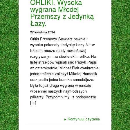
ORLIKI. Wysoka
wygrana Młodej
Przemszy z Jedynką
Łazy.
27 kwietnia 2014
Orliki Przemszy Siewierz pewnie i
wysoko pokonały Jedynkę Łazy 8-1 w
trzecim meczu rundy rewanżowej
rozgrywanym na siewierskim orliku. Na
listę strzelców wpisali się: Patryk Papis
aż czterokrotnie, Michał Flak dwukrotnie,
jedno trafienie zaliczył Mikołaj Hamerlik
oraz padła jedna bramka samobójcza.
Była to już druga wygrana w rundzie
wiosennej naszych najmłodszych
piłkarzy. Przypomnijmy, iż podopieczni
[…]
▸
Kontynuuj czytanie