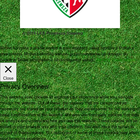
© 2014 LKS Przemsza Siewierz
Strona korzysta z plików cookie w celu realizacji usług zgodnie z Polityką
prywatności. Możesz określić warunki przechowywania lub dostępu do
cookie w Twojej przeglądarce lub konfiguracji usługi.
Zamknij
Pokaż więcej
Close
Privacy Overview
This website uses cookies to improve your experience while you navigate
through the website. Out of these, the cookies that are categorized as
necessary are stored on your browser as they are essential for the working of
basic functionalities of the website. We also use third-party cookies that help
us analyze and understand how you use this website. These cookies will be
stored in your browser only with your consent. You also have the option to
opt-out of these cookies. But opting out of some of these cookies may affect
your browsing experience.