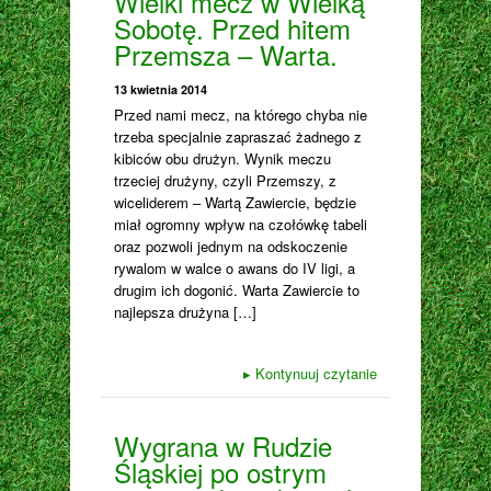
Wielki mecz w Wielką
Sobotę. Przed hitem
Przemsza – Warta.
13 kwietnia 2014
Przed nami mecz, na którego chyba nie
trzeba specjalnie zapraszać żadnego z
kibiców obu drużyn. Wynik meczu
trzeciej drużyny, czyli Przemszy, z
wiceliderem – Wartą Zawiercie, będzie
miał ogromny wpływ na czołówkę tabeli
oraz pozwoli jednym na odskoczenie
rywalom w walce o awans do IV ligi, a
drugim ich dogonić. Warta Zawiercie to
najlepsza drużyna […]
▸
Kontynuuj czytanie
Wygrana w Rudzie
Śląskiej po ostrym