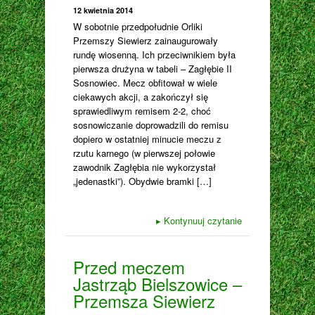
12 kwietnia 2014
W sobotnie przedpołudnie Orliki
Przemszy Siewierz zainaugurowały
rundę wiosenną. Ich przeciwnikiem była
pierwsza drużyna w tabeli – Zagłębie II
Sosnowiec. Mecz obfitował w wiele
ciekawych akcji, a zakończył się
sprawiedliwym remisem 2-2, choć
sosnowiczanie doprowadzili do remisu
dopiero w ostatniej minucie meczu z
rzutu karnego (w pierwszej połowie
zawodnik Zagłębia nie wykorzystał
„jedenastki”). Obydwie bramki […]
▸
Kontynuuj czytanie
Przed meczem
Jastrząb Bielszowice –
Przemsza Siewierz