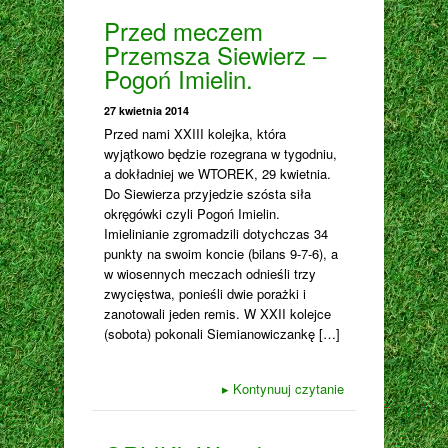
Przed meczem
Przemsza Siewierz –
Pogoń Imielin.
27 kwietnia 2014
Przed nami XXIII kolejka, która
wyjątkowo będzie rozegrana w tygodniu,
a dokładniej we WTOREK, 29 kwietnia.
Do Siewierza przyjedzie szósta siła
okręgówki czyli Pogoń Imielin.
Imielinianie zgromadzili dotychczas 34
punkty na swoim koncie (bilans 9-7-6), a
w wiosennych meczach odnieśli trzy
zwycięstwa, ponieśli dwie porażki i
zanotowali jeden remis. W XXII kolejce
(sobota) pokonali Siemianowiczankę […]
▸
Kontynuuj czytanie