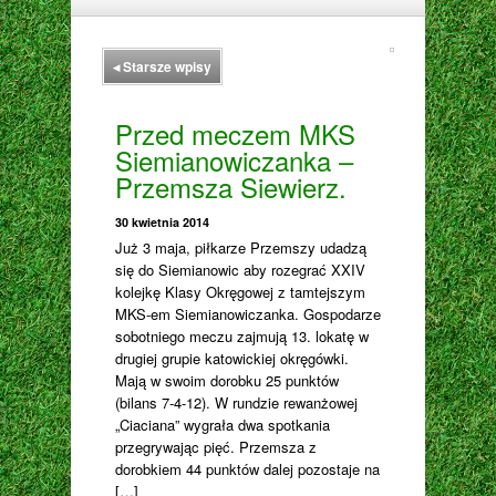
◂
Starsze wpisy
Przed meczem MKS
Siemianowiczanka –
Przemsza Siewierz.
30 kwietnia 2014
Już 3 maja, piłkarze Przemszy udadzą
się do Siemianowic aby rozegrać XXIV
kolejkę Klasy Okręgowej z tamtejszym
MKS-em Siemianowiczanka. Gospodarze
sobotniego meczu zajmują 13. lokatę w
drugiej grupie katowickiej okręgówki.
Mają w swoim dorobku 25 punktów
(bilans 7-4-12). W rundzie rewanżowej
„Ciaciana” wygrała dwa spotkania
przegrywając pięć. Przemsza z
dorobkiem 44 punktów dalej pozostaje na
[…]