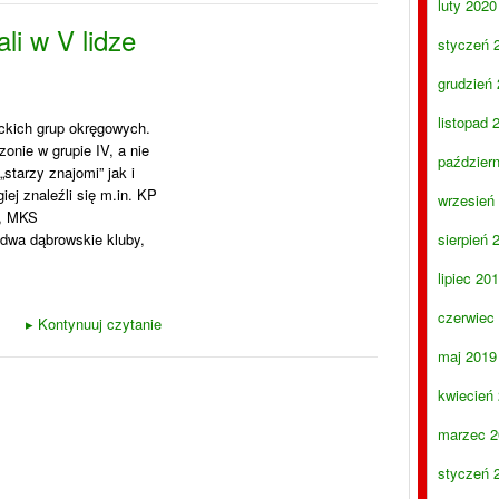
luty 2020
i w V lidze
styczeń 
grudzień
listopad 
ckich grup okręgowych.
nie w grupie IV, a nie
paździer
„starzy znajomi” jak i
iej znaleźli się m.in. KP
wrzesień
e, MKS
dwa dąbrowskie kluby,
sierpień 
lipiec 20
czerwiec
▸
Kontynuuj czytanie
maj 2019
kwiecień
marzec 2
styczeń 