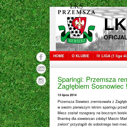
LK
OFICJA
HOME
O KLUBIE
IV LIGA (1 liga ś
Sparingi: Przemsza rem
Zagłębiem Sosnowiec 
13 lipca 2014
Przemsza Siewierz zremisowała z Zagłęb
w swoim pierwszym letnim sparingu prze
Mecz został rozegrany na bocznym boisk
Bramkę dla siewierzan zdobył Marcin Mar
zieloni” przystąpili do sobotniego test-me