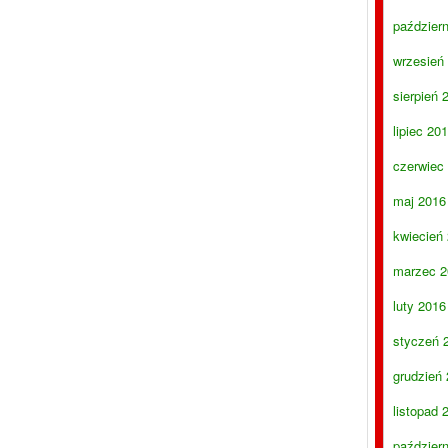
paździer
wrzesień
sierpień 
lipiec 20
czerwiec
maj 2016
kwiecień
marzec 2
luty 2016
styczeń 
grudzień
listopad 
paździer