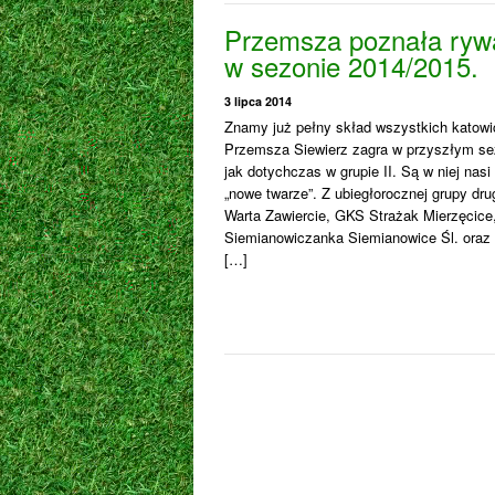
Przemsza poznała rywal
w sezonie 2014/2015.
3 lipca 2014
Znamy już pełny skład wszystkich katowi
Przemsza Siewierz zagra w przyszłym sezo
jak dotychczas w grupie II. Są w niej nasi 
„nowe twarze”. Z ubiegłorocznej grupy drug
Warta Zawiercie, GKS Strażak Mierzęcic
Siemianowiczanka Siemianowice Śl. oraz 
[…]