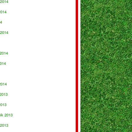
 2014
2014
14
 2014
 2014
014
2014
 2013
2013
nik 2013
 2013