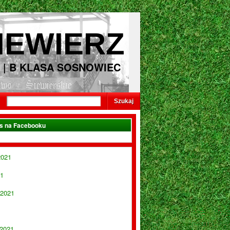
IEWIERZ
 | B KLASA SOSNOWIEC
as na Facebooku
2021
21
 2021
 2021