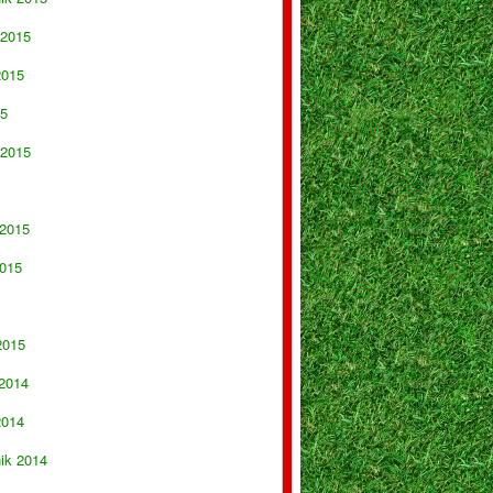
 2015
2015
15
 2015
 2015
015
2015
 2014
2014
nik 2014