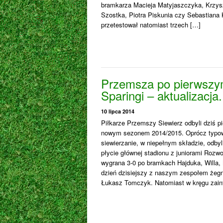
bramkarza Macieja Matyjaszczyka, Krzys
Szostka, Piotra Piskunia czy Sebastiana 
przetestował natomiast trzech […]
Przemsza po pierwszym
Sparingi – aktualizacja.
10 lipca 2014
Piłkarze Przemszy Siewierz odbyli dziś pi
nowym sezonem 2014/2015. Oprócz typow
siewierzanie, w niepełnym składzie, odbyli
płycie głównej stadionu z juniorami Rozwo
wygrana 3-0 po bramkach Hajduka, Willa,
dzień dzisiejszy z naszym zespołem żegn
Łukasz Tomczyk. Natomiast w kręgu zain