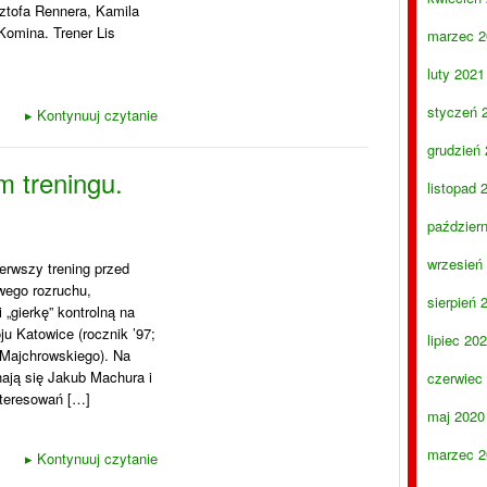
ztofa Rennera, Kamila
Komina. Trener Lis
marzec 2
luty 2021
styczeń 
▸
Kontynuuj czytanie
grudzień
 treningu.
listopad 
paździer
wrzesień
erwszy trening przed
ego rozruchu,
sierpień 
 „gierkę” kontrolną na
ju Katowice (rocznik ’97;
lipiec 20
 Majchrowskiego). Na
ają się Jakub Machura i
czerwiec
teresowań […]
maj 2020
marzec 2
▸
Kontynuuj czytanie