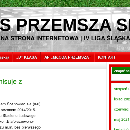
S PRZEMSZA S
LNA STRONA INTERNETOWA | IV LIGA ŚLĄSKA
ląska)
„B” KLASA
AP „MŁODA PRZEMSZA”
KONTAKT
Znajdź n
isuje z
!
sierpień 
lipiec 20
iem Sosnowiec 1-1 (0-0)
czerwiec
d sezonem 2014/2015.
u Stadionu Ludowego.
maj 2021
ko. „Biało-czerwono-
czu m.in. bez pierwszego
kwiecień