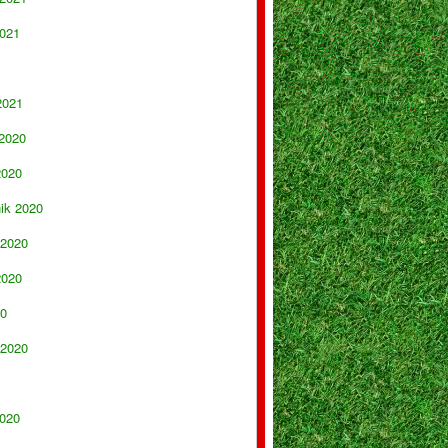
021
2021
 2020
2020
nik 2020
 2020
2020
20
 2020
020