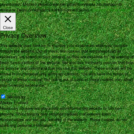
prywatności. Możesz określić warunki przechowywania lub dostępu do
cookie w Twojej przeglądarce lub konfiguracji usługi.
Zamknij
Pokaż więcej
Close
Privacy Overview
This website uses cookies to improve your experience while you navigate
through the website. Out of these, the cookies that are categorized as
necessary are stored on your browser as they are essential for the working of
basic functionalities of the website. We also use third-party cookies that help
us analyze and understand how you use this website. These cookies will be
stored in your browser only with your consent. You also have the option to
opt-out of these cookies. But opting out of some of these cookies may affect
your browsing experience.
Necessary
Necessary
Always Enabled
Necessary cookies are absolutely essential for the website to function
properly. This category only includes cookies that ensures basic
functionalities and security features of the website. These cookies do not
store any personal information.
Non-necessary