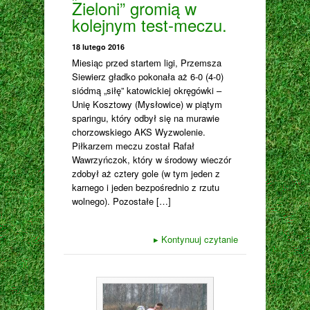
Zieloni” gromią w
kolejnym test-meczu.
18 lutego 2016
Miesiąc przed startem ligi, Przemsza
Siewierz gładko pokonała aż 6-0 (4-0)
siódmą „siłę” katowickiej okręgówki –
Unię Kosztowy (Mysłowice) w piątym
sparingu, który odbył się na murawie
chorzowskiego AKS Wyzwolenie.
Piłkarzem meczu został Rafał
Wawrzyńczok, który w środowy wieczór
zdobył aż cztery gole (w tym jeden z
karnego i jeden bezpośrednio z rzutu
wolnego). Pozostałe […]
▸
Kontynuuj czytanie