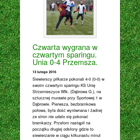
Czwarta wygrana w
czwartym sparingu.
Unia 0-4 Przemsza.
13 lutego 2016
Siewierscy piłkarze pokonali 4-0 (0-0) w
swoim czwartym sparingu KS Unię
Strzemieszyce Wlk. (Dąbrowa G.), na
sztucznej murawie przy Sportowej 1 w
Dąbrowie. Pierwsza, bezbramkowa
połowa, była dość wyrównana i żadnej
ze stron nie udało się pokonać
bramkarzy. Przełom nastąpił na
początku drugiej odsłony gdzie to
siewierzanie w ciągu kilkunastu minut