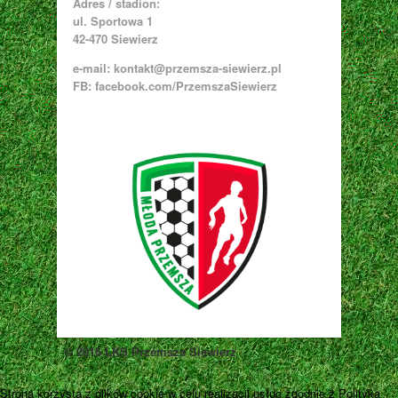
Adres / stadion:
ul. Sportowa 1
42-470 Siewierz
e-mail:
kontakt@przemsza-siewierz.pl
FB: facebook.com/PrzemszaSiewierz
© 2016 LKS Przemsza Siewierz
Strona korzysta z plików cookie w celu realizacji usług zgodnie z Polityką