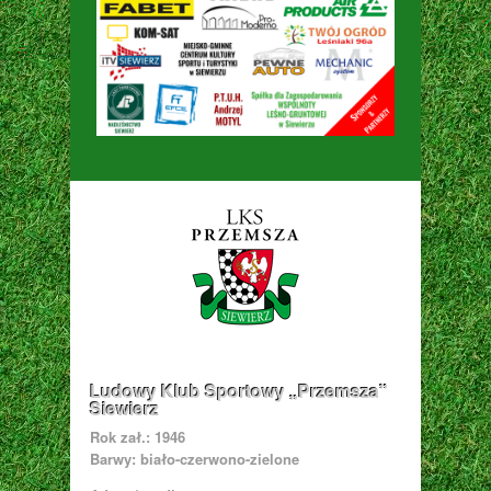
Ludowy Klub Sportowy „Przemsza”
Siewierz
Rok zał.: 1946
Barwy: biało-czerwono-zielone