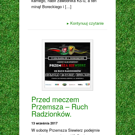
karnego, nabił zawodnika KS-u, a ten
minął Boreckiego i […]
▸
Kontynuuj czytanie
Przed meczem
Przemsza – Ruch
Radzionków.
13 września 2017
W sobotę Przemsza Siewierz podejmie