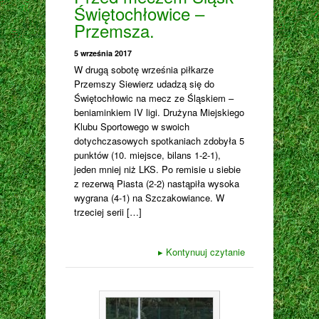
Świętochłowice –
Przemsza.
5 września 2017
W drugą sobotę września piłkarze
Przemszy Siewierz udadzą się do
Świętochłowic na mecz ze Śląskiem –
beniaminkiem IV ligi. Drużyna Miejskiego
Klubu Sportowego w swoich
dotychczasowych spotkaniach zdobyła 5
punktów (10. miejsce, bilans 1-2-1),
jeden mniej niż LKS. Po remisie u siebie
z rezerwą Piasta (2-2) nastąpiła wysoka
wygrana (4-1) na Szczakowiance. W
trzeciej serii […]
▸
Kontynuuj czytanie