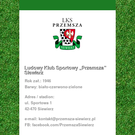
Ludowy Klub Sportowy „Przemsza”
Siewierz
Rok zał.: 1946
Barwy: biało-czerwono-zielone
Adres / stadion:
ul. Sportowa 1
42-470 Siewierz
e-mail:
kontakt@przemsza-siewierz.pl
FB: facebook.com/PrzemszaSiewierz