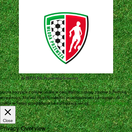
© 2017 LKS Przemsza Siewierz
Strona korzysta z plików cookie w celu realizacji usług zgodnie z Polityką
prywatności. Możesz określić warunki przechowywania lub dostępu do
cookie w Twojej przeglądarce lub konfiguracji usługi.
Zamknij
Pokaż więcej
Close
Privacy Overview