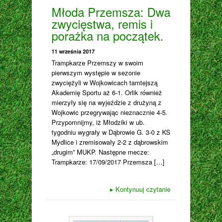
Młoda Przemsza: Dwa
zwycięstwa, remis i
porażka na początek.
11 września 2017
Trampkarze Przemszy w swoim
pierwszym występie w sezonie
zwyciężyli w Wojkowicach tamtejszą
Akademię Sportu aż 6-1. Orlik również
mierzyły się na wyjeździe z drużyną z
Wojkowic przegrywając nieznacznie 4-5.
Przypomnijmy, iż Młodziki w ub.
tygodniu wygrały w Dąbrowie G. 3-0 z KS
Mydlice i zremisowały 2-2 z dąbrowskim
„drugim” MUKP. Następne mecze:
Trampkarze: 17/09/2017 Przemsza […]
▸
Kontynuuj czytanie