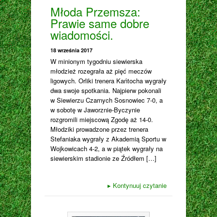
Młoda Przemsza:
Prawie same dobre
wiadomości.
18 września 2017
W minionym tygodniu siewierska
młodzież rozegrała aż pięć meczów
ligowych. Orliki trenera Kańtocha wygrały
dwa swoje spotkania. Najpierw pokonali
w Siewierzu Czarnych Sosnowiec 7-0, a
w sobotę w Jaworznie-Byczynie
rozgromili miejscową Zgodę aż 14-0.
Młodziki prowadzone przez trenera
Stefaniaka wygrały z Akademią Sportu w
Wojkowicach 4-2, a w piątek wygrały na
siewierskim stadionie ze Źródłem […]
▸
Kontynuuj czytanie