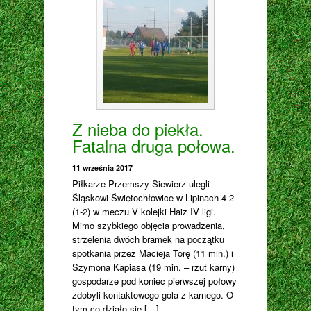
Z nieba do piekła.
Fatalna druga połowa.
11 września 2017
Piłkarze Przemszy Siewierz ulegli
Śląskowi Świętochłowice w Lipinach 4-2
(1-2) w meczu V kolejki Haiz IV ligi.
Mimo szybkiego objęcia prowadzenia,
strzelenia dwóch bramek na początku
spotkania przez Macieja Torę (11 min.) i
Szymona Kapiasa (19 min. – rzut karny)
gospodarze pod koniec pierwszej połowy
zdobyli kontaktowego gola z karnego. O
tym co działo się […]