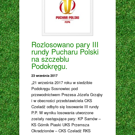
Rozlosowano pary III
rundy Pucharu Polski
na szczeblu
Podokręgu.
23 września 2017
„21 września 2017 roku w siedzibie
Podokręgu Sosnowiec pod
przewodnictwem Prezesa Józefa Grząby
i w obecności przedstawiciela CKS
Czeladź odbyło się losowanie III rundy
P.P. W wyniku losowania utworzone
zostały następujące pary: KP Sarnów –
KS Górnik Piaski UKS Przemsza
Okradzionów – CKS Czeladź RKS