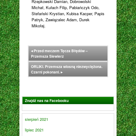
Rzepkowski Damian, Dobrowolski
Michał, Kułach Filip, Pabiańczyk Odo,
Stefański Krystian, Kubisa Kacper, Papis
Patryk, Zawiązalec Adam, Durek
Mikołaj.
◂
Przed meczem Tęcza Błędów –
Przemsza Siewierz
ORLIKI. Przemsza wiosną niezwyciężona.
Czarni pokonani.
▸
Znajdź nas na Facebooku
sierpień 2021
lipiec 2021