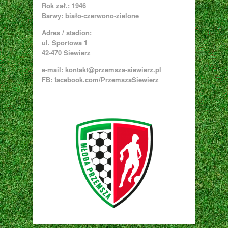
Rok zał.: 1946
Barwy: biało-czerwono-zielone
Adres / stadion:
ul. Sportowa 1
42-470 Siewierz
e-mail:
kontakt@przemsza-siewierz.pl
FB: facebook.com/PrzemszaSiewierz