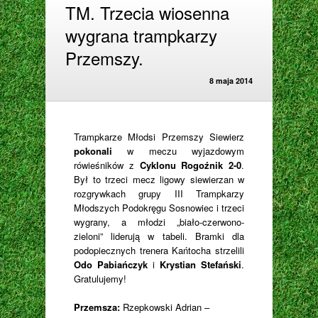
TM. Trzecia wiosenna
wygrana trampkarzy
Przemszy.
8 maja 2014
Trampkarze Młodsi Przemszy Siewierz
pokonali
w meczu wyjazdowym
rówieśników z
Cyklonu Rogoźnik 2-0
.
Był to trzeci mecz ligowy siewierzan w
rozgrywkach grupy III Trampkarzy
Młodszych Podokręgu Sosnowiec i trzeci
wygrany, a młodzi „biało-czerwono-
zieloni” liderują w tabeli. Bramki dla
podopiecznych trenera Kańtocha strzelili
Odo Pabiańczyk
i
Krystian Stefański
.
Gratulujemy!
Przemsza:
Rzepkowski Adrian –