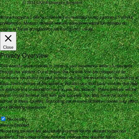
© 2014 LKS Przemsza Siewierz
Strona korzysta z plików cookie w celu realizacji usług zgodnie z Polityką
prywatności. Możesz określić warunki przechowywania lub dostępu do
cookie w Twojej przeglądarce lub konfiguracji usługi.
Zamknij
Pokaż więcej
Close
Privacy Overview
This website uses cookies to improve your experience while you navigate
through the website. Out of these, the cookies that are categorized as
necessary are stored on your browser as they are essential for the working of
basic functionalities of the website. We also use third-party cookies that help
us analyze and understand how you use this website. These cookies will be
stored in your browser only with your consent. You also have the option to
opt-out of these cookies. But opting out of some of these cookies may affect
your browsing experience.
Necessary
Necessary
Always Enabled
Necessary cookies are absolutely essential for the website to function
properly. This category only includes cookies that ensures basic