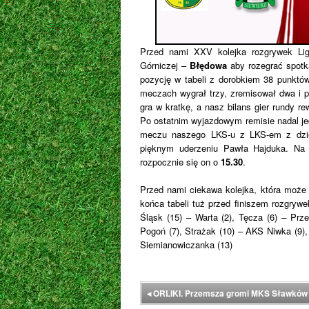
Przed nami XXV kolejka rozgrywek Li
Górniczej –
Błędowa
aby rozegrać spotk
pozycję w tabeli z dorobkiem 38 punktów
meczach wygrał trzy, zremisował dwa i p
gra w kratkę, a nasz bilans gier rundy re
Po ostatnim wyjazdowym remisie nadal je
meczu naszego LKS-u z LKS-em z dziel
pięknym uderzeniu Pawła Hajduka. N
rozpocznie się on o
15.30
.
Przed nami ciekawa kolejka, która może 
końca tabeli tuż przed finiszem rozgryw
Śląsk (15) – Warta (2), Tęcza (6) – Prz
Pogoń (7), Strażak (10) – AKS Niwka (9),
Siemianowiczanka (13)
◂
ORLIKI. Przemsza gromi MKS Sławków n