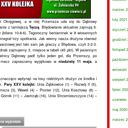
marzec 2
luty 2021
gi Okręgowej, a w niej Przemsza uda się do Dąbrowy
anie z tamtejszą
Tęczą
. Błędowianie aktualnie zajmują 6.
styczeń 
 (bilans 10-8-6). Tegoroczny beniaminek w 8 wiosennych
rzegrał trzy spotkania. Jak wiemy nasza drużyna również
grudzień
wanżowej jest taki sam jak graczy z Błędowa, czyli 3-2-3.
listopad 
dnak zajmujemy 3. miejsce w tabeli (45 pkt). W jesiennym
nicy Dąbrowy padł tylko jeden gol, dla Przemszy, po
paździer
a mecz zapraszamy wyjątkowo w
niedzielę 11 maja
, a
wrzesień
znacząco wpłynąć na losy niektórych drużyn ze środka i
sierpień 
ek.
Pary XXV kolejki:
Unia Ząbkowice (1) – Rozwój II (5),
lipiec 20
emsza (3), Wawel (4) – Pionier (12), Unia Kosztowy (8) –
 Górnik (11) – Jastrząb (16), Unia Strzemieszczyce (14) –
czerwiec
maj 2020
marzec 2
a wyjeździe.