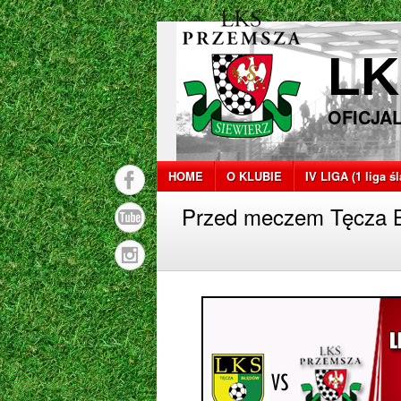
LK
OFICJA
HOME
O KLUBIE
IV LIGA (1 liga ś
Przed meczem Tęcza B