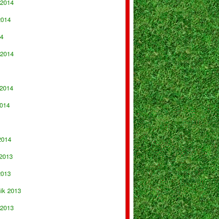
 2014
2014
14
 2014
 2014
014
2014
 2013
2013
nik 2013
 2013