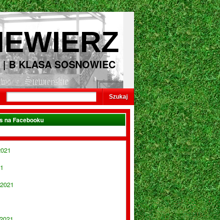
IEWIERZ
 | B KLASA SOSNOWIEC
as na Facebooku
2021
21
 2021
 2021