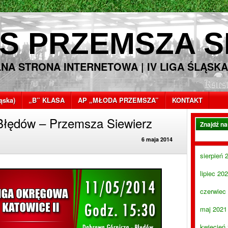
S PRZEMSZA S
LNA STRONA INTERNETOWA | IV LIGA ŚLĄSKA
ląska)
„B” KLASA
AP „MŁODA PRZEMSZA”
KONTAKT
łędów – Przemsza Siewierz
Znajdź n
6 maja 2014
sierpień 
lipiec 20
czerwiec
maj 2021
kwiecień