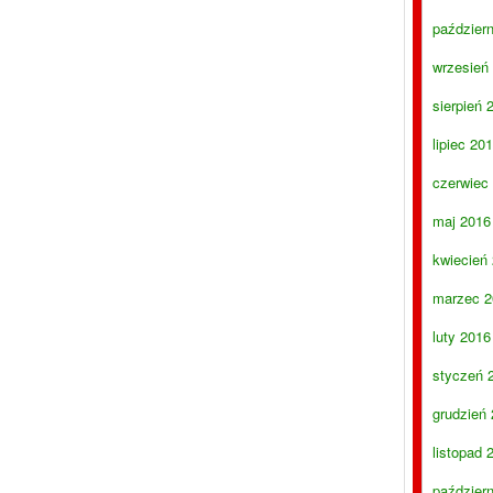
paździer
wrzesień
sierpień 
lipiec 20
czerwiec
maj 2016
kwiecień
marzec 2
luty 2016
styczeń 
grudzień
listopad 
paździer