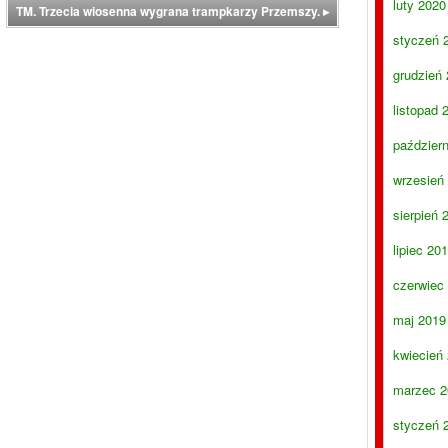
luty 2020
TM. Trzecia wiosenna wygrana trampkarzy Przemszy.
▸
styczeń 
grudzień
listopad 
paździer
wrzesień
sierpień 
lipiec 20
czerwiec
maj 2019
kwiecień
marzec 2
styczeń 