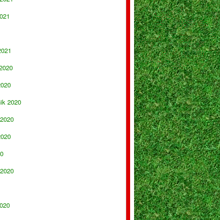
021
2021
 2020
2020
nik 2020
 2020
2020
20
 2020
020