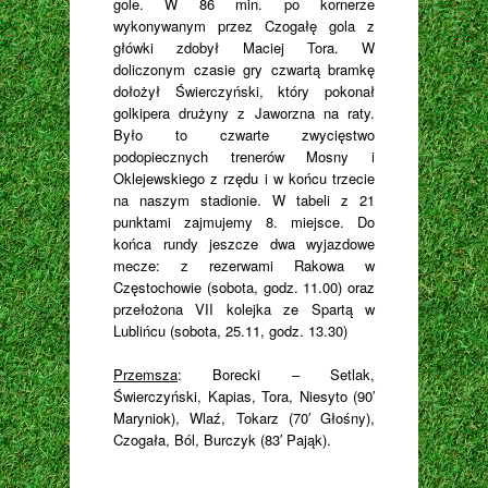
gole. W 86 min. po kornerze
wykonywanym przez Czogałę gola z
główki zdobył Maciej Tora. W
doliczonym czasie gry czwartą bramkę
dołożył Świerczyński, który pokonał
golkipera drużyny z Jaworzna na raty.
Było to czwarte zwycięstwo
podopiecznych trenerów Mosny i
Oklejewskiego z rzędu i w końcu trzecie
na naszym stadionie. W tabeli z 21
punktami zajmujemy 8. miejsce. Do
końca rundy jeszcze dwa wyjazdowe
mecze: z rezerwami Rakowa w
Częstochowie (sobota, godz. 11.00) oraz
przełożona VII kolejka ze Spartą w
Lublińcu (sobota, 25.11, godz. 13.30)
Przemsza
: Borecki – Setlak,
Świerczyński, Kapias, Tora, Niesyto (90′
Maryniok), Wlaź, Tokarz (70′ Głośny),
Czogała, Ból, Burczyk (83′ Pająk).