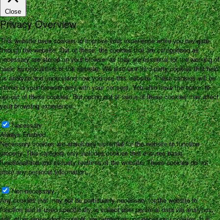
Close
Privacy Overview
This website uses cookies to improve your experience while you navigate
through the website. Out of these, the cookies that are categorized as
necessary are stored on your browser as they are essential for the working of
basic functionalities of the website. We also use third-party cookies that help
us analyze and understand how you use this website. These cookies will be
stored in your browser only with your consent. You also have the option to
opt-out of these cookies. But opting out of some of these cookies may affect
your browsing experience.
Necessary
Necessary
Always Enabled
Necessary cookies are absolutely essential for the website to function
properly. This category only includes cookies that ensures basic
functionalities and security features of the website. These cookies do not
store any personal information.
Non-necessary
Non-necessary
Any cookies that may not be particularly necessary for the website to
function and is used specifically to collect user personal data via analytics,
ads, other embedded contents are termed as non-necessary cookies. It is