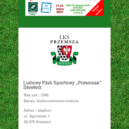
Ludowy Klub Sportowy „Przemsza”
Siewierz
Rok zał.: 1946
Barwy: biało-czerwono-zielone
Adres / stadion:
ul. Sportowa 1
42-470 Siewierz