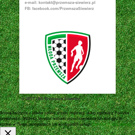
e-mail:
kontakt@przemsza-siewierz.pl
FB: facebook.com/PrzemszaSiewierz
© 2017 LKS Przemsza Siewierz
Strona korzysta z plików cookie w celu realizacji usług zgodnie z Polityką
prywatności. Możesz określić warunki przechowywania lub dostępu do
cookie w Twojej przeglądarce lub konfiguracji usługi.
Zamknij
Pokaż więcej