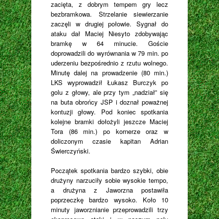
zacięta, z dobrym tempem gry lecz
bezbramkowa. Strzelanie siewierzanie
zaczęli w drugiej połowie. Sygnał do
ataku dał Maciej Niesyto zdobywając
bramkę w 64 minucie. Goście
doprowadzili do wyrównania w 79 min. po
uderzeniu bezpośrednio z rzutu wolnego.
Minutę dalej na prowadzenie (80 min.)
LKS wyprowadził Łukasz Burczyk po
golu z głowy, ale przy tym „nadział” się
na buta obrońcy JSP i doznał poważnej
kontuzji głowy. Pod koniec spotkania
kolejne bramki dołożyli jeszcze Maciej
Tora (86 min.) po kornerze oraz w
doliczonym czasie kapitan Adrian
Świerczyński.
Początek spotkania bardzo szybki, obie
drużyny narzuciły sobie wysokie tempo,
a drużyna z Jaworzna postawiła
poprzeczkę bardzo wysoko. Koło 10
minuty jaworznianie przeprowadzili trzy