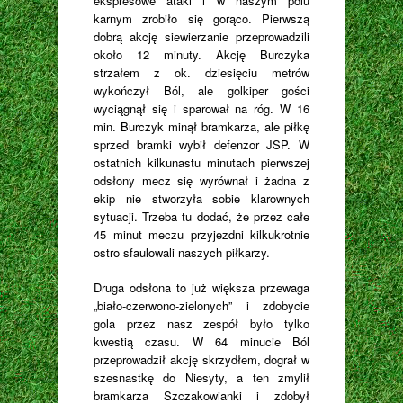
ekspresowe ataki i w naszym polu
karnym zrobiło się gorąco. Pierwszą
dobrą akcję siewierzanie przeprowadzili
około 12 minuty. Akcję Burczyka
strzałem z ok. dziesięciu metrów
wykończył Ból, ale golkiper gości
wyciągnął się i sparował na róg. W 16
min. Burczyk minął bramkarza, ale piłkę
sprzed bramki wybił defenzor JSP. W
ostatnich kilkunastu minutach pierwszej
odsłony mecz się wyrównał i żadna z
ekip nie stworzyła sobie klarownych
sytuacji. Trzeba tu dodać, że przez całe
45 minut meczu przyjezdni kilkukrotnie
ostro sfaulowali naszych piłkarzy.
Druga odsłona to już większa przewaga
„biało-czerwono-zielonych” i zdobycie
gola przez nasz zespół było tylko
kwestią czasu. W 64 minucie Ból
przeprowadził akcję skrzydłem, dograł w
szesnastkę do Niesyty, a ten zmylił
bramkarza Szczakowianki i zdobył