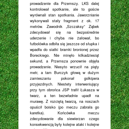
prowadzenie dla Przemszy. LKS dalej
kontrolował spotkanie, ale to goście
wyrównali stan spotkania. Jaworznianie
wykonywali stały fragment z ok. 17
metrów. Zawodnik „Szczaksy” Ząbek
zdecydował się na bezpośrednie
uderzenie i chyba nie żałował, bo
futbolówka odbiła się jeszcze od słupka i
wpadła do siatki bramki bronionej przez
Boreckiego. Nie minęło kilkadziesiąt
sekund, a Przemsza ponownie objęła
prowadzenie. Niesyto wrzucił na piąty
metr, a tam Burczyk głową w dużym
zamieszaniu pokonał golkipera
przyjezdnych. Niestety interweniujący
przy tym obrońca JSP trafił Łukasza w
twarz, a ten bezwładnie upadł na
murawę. Z rozciętą twarzą, na noszach
opuścił boisko (po meczu zabrała go
karetka). Końcówka meczu
zdecydowanie dla siewierzan czego
konsekwencją były kolejne ataki i kolejne