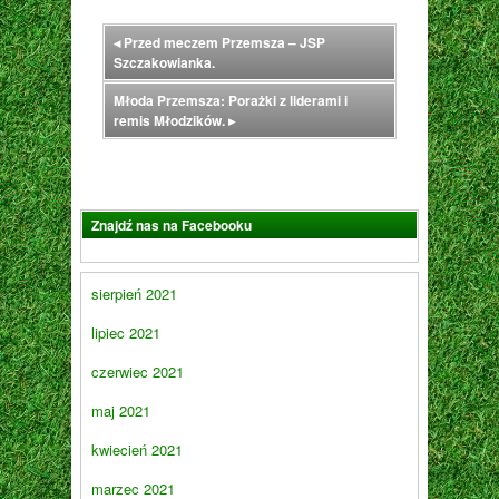
◂
Przed meczem Przemsza – JSP
Szczakowianka.
Młoda Przemsza: Porażki z liderami i
remis Młodzików.
▸
Znajdź nas na Facebooku
sierpień 2021
lipiec 2021
czerwiec 2021
maj 2021
kwiecień 2021
marzec 2021