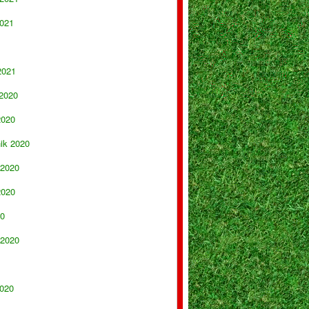
021
2021
 2020
2020
nik 2020
 2020
2020
20
 2020
020