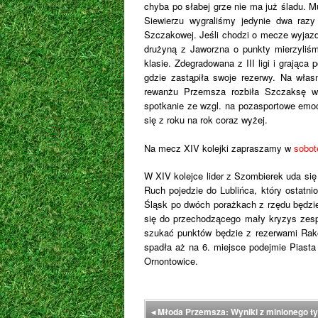
chyba po słabej grze nie ma już śladu. 
Siewierzu wygraliśmy jedynie dwa raz
Szczakowej. Jeśli chodzi o mecze wyjazdo
drużyną z Jaworzna o punkty mierzyliśm
klasie. Zdegradowana z III ligi i grając
gdzie zastąpiła swoje rezerwy. Na włas
rewanżu Przemsza rozbiła Szczaksę w 
spotkanie ze wzgl. na pozasportowe emoc
się z roku na rok coraz wyżej.
Na mecz XIV kolejki zapraszamy w
sobot
W XIV kolejce lider z Szombierek uda się 
Ruch pojedzie do Lublińca, który ostatnio
Śląsk po dwóch porażkach z rzędu będz
się do przechodzącego mały kryzys zesp
szukać punktów będzie z rezerwami Rakow
spadła aż na 6. miejsce podejmie Piasta
Ornontowice.
◂
Młoda Przemsza: Wyniki z minionego ty