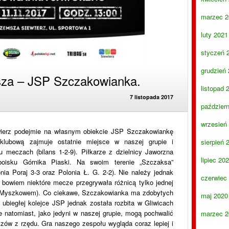
marzec 2
luty 2021
styczeń 
grudzień
za – JSP Szczakowianka.
listopad 
7 listopada 2017
paździer
wrzesień
wierz podejmie na własnym obiekcie JSP Szczakowiankę
klubową zajmuje ostatnie miejsce w naszej grupie i
sierpień 
 meczach (bilans 1-2-9). Piłkarze z dzielnicy Jaworzna
lipiec 20
boisku Górnika Piaski. Na swoim terenie „Szczaksa”
nia Poraj 3-3 oraz Polonia Ł. G. 2-2). Nie należy jednak
czerwiec
 bowiem niektóre mecze przegrywała różnicą tylko jednej
zy Myszkowem). Co ciekawe, Szczakowianka ma zdobytych
maj 2020
biegłej kolejce JSP jednak została rozbita w Gliwicach
e natomiast, jako jedyni w naszej grupie, mogą pochwalić
marzec 2
czów z rzędu. Gra naszego zespołu wygląda coraz lepiej i