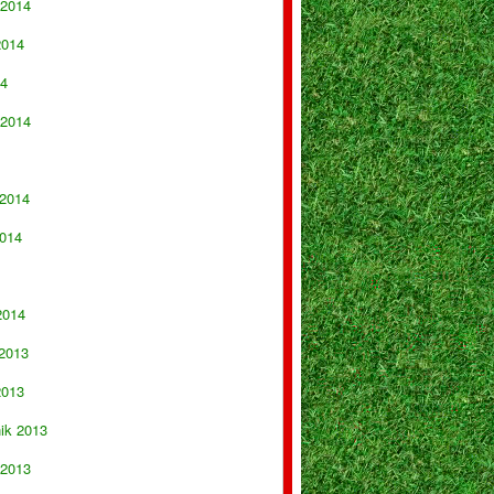
 2014
2014
14
 2014
 2014
014
2014
 2013
2013
nik 2013
 2013