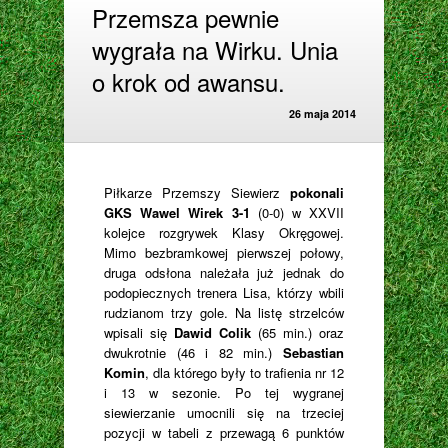
Przemsza pewnie
wygrała na Wirku. Unia
o krok od awansu.
26 maja 2014
Piłkarze Przemszy Siewierz
pokonali
GKS Wawel Wirek 3-1
(0-0) w XXVII
kolejce rozgrywek Klasy Okręgowej.
Mimo bezbramkowej pierwszej połowy,
druga odsłona należała już jednak do
podopiecznych trenera Lisa, którzy wbili
rudzianom trzy gole. Na listę strzelców
wpisali się
Dawid Colik
(65 min.) oraz
dwukrotnie (46 i 82 min.)
Sebastian
Komin
, dla którego były to trafienia nr 12
i 13 w sezonie. Po tej wygranej
siewierzanie umocnili się na trzeciej
pozycji w tabeli z przewagą 6 punktów