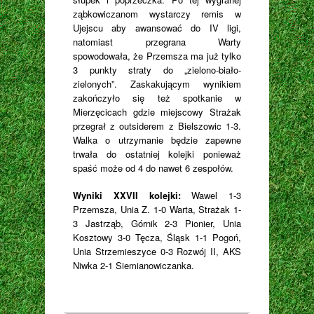
ząbkowiczanom wystarczy remis w
Ujejscu aby awansować do IV ligi,
natomiast przegrana Warty
spowodowała, że Przemsza ma już tylko
3 punkty straty do „zielono-biało-
zielonych”. Zaskakującym wynikiem
zakończyło się też spotkanie w
Mierzęcicach gdzie miejscowy Strażak
przegrał z outsiderem z Bielszowic 1-3.
Walka o utrzymanie będzie zapewne
trwała do ostatniej kolejki ponieważ
spaść może od 4 do nawet 6 zespołów.
Wyniki XXVII kolejki:
Wawel 1-3
Przemsza, Unia Z. 1-0 Warta, Strażak 1-
3 Jastrząb, Górnik 2-3 Pionier, Unia
Kosztowy 3-0 Tęcza, Śląsk 1-1 Pogoń,
Unia Strzemieszyce 0-3 Rozwój II, AKS
Niwka 2-1 Siemianowiczanka.