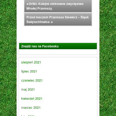
◂
Orliki: Kolejne efektowne zwycięstwo
Młodej Przemszy.
Przed meczem Przemsza Siewierz – Śląsk
Świętochłowice.
▸
Znajdź nas na Facebooku
sierpień 2021
lipiec 2021
czerwiec 2021
maj 2021
kwiecień 2021
marzec 2021