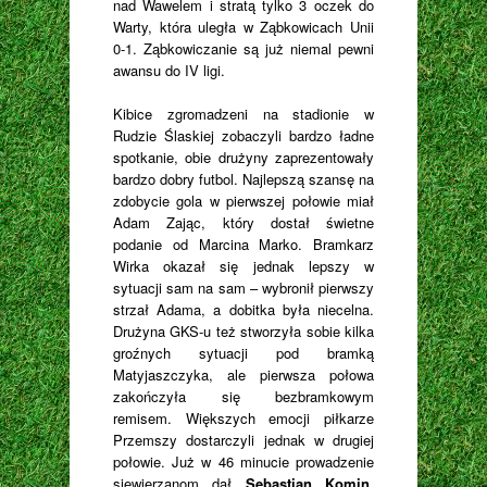
nad Wawelem i stratą tylko 3 oczek do
Warty, która uległa w Ząbkowicach Unii
0-1. Ząbkowiczanie są już niemal pewni
awansu do IV ligi.
Kibice zgromadzeni na stadionie w
Rudzie Ślaskiej zobaczyli bardzo ładne
spotkanie, obie drużyny zaprezentowały
bardzo dobry futbol. Najlepszą szansę na
zdobycie gola w pierwszej połowie miał
Adam Zając, który dostał świetne
podanie od Marcina Marko. Bramkarz
Wirka okazał się jednak lepszy w
sytuacji sam na sam – wybronił pierwszy
strzał Adama, a dobitka była niecelna.
Drużyna GKS-u też stworzyła sobie kilka
groźnych sytuacji pod bramką
Matyjaszczyka, ale pierwsza połowa
zakończyła się bezbramkowym
remisem. Większych emocji piłkarze
Przemszy dostarczyli jednak w drugiej
połowie. Już w 46 minucie prowadzenie
siewierzanom dał
Sebastian Komin
,