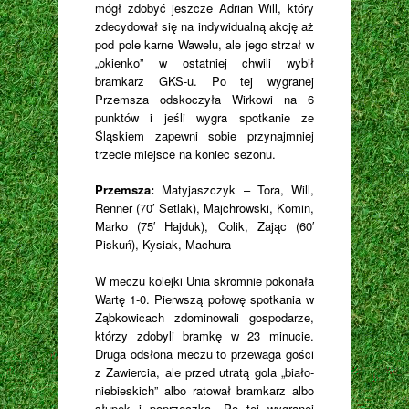
mógł zdobyć jeszcze Adrian Will, który
zdecydował się na indywidualną akcję aż
pod pole karne Wawelu, ale jego strzał w
„okienko” w ostatniej chwili wybił
bramkarz GKS-u. Po tej wygranej
Przemsza odskoczyła Wirkowi na 6
punktów i jeśli wygra spotkanie ze
Śląskiem zapewni sobie przynajmniej
trzecie miejsce na koniec sezonu.
Przemsza:
Matyjaszczyk – Tora, Will,
Renner (70′ Setlak), Majchrowski, Komin,
Marko (75′ Hajduk), Colik, Zając (60′
Piskuń), Kysiak, Machura
W meczu kolejki Unia skromnie pokonała
Wartę 1-0. Pierwszą połowę spotkania w
Ząbkowicach zdominowali gospodarze,
którzy zdobyli bramkę w 23 minucie.
Druga odsłona meczu to przewaga gości
z Zawiercia, ale przed utratą gola „biało-
niebieskich” albo ratował bramkarz albo
słupek i poprzeczka. Po tej wygranej