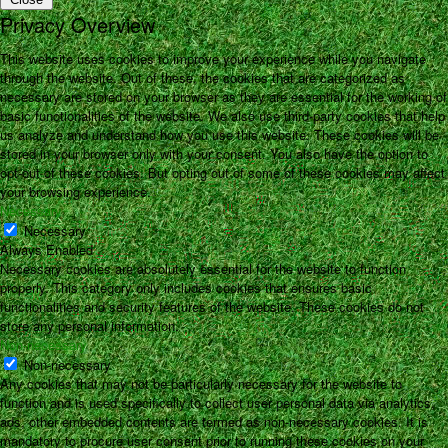
Privacy Overview
This website uses cookies to improve your experience while you navigate
through the website. Out of these, the cookies that are categorized as
necessary are stored on your browser as they are essential for the working of
basic functionalities of the website. We also use third-party cookies that help
us analyze and understand how you use this website. These cookies will be
stored in your browser only with your consent. You also have the option to
opt-out of these cookies. But opting out of some of these cookies may affect
your browsing experience.
Necessary
Necessary
Always Enabled
Necessary cookies are absolutely essential for the website to function
properly. This category only includes cookies that ensures basic
functionalities and security features of the website. These cookies do not
store any personal information.
Non-necessary
Non-necessary
Any cookies that may not be particularly necessary for the website to
function and is used specifically to collect user personal data via analytics,
ads, other embedded contents are termed as non-necessary cookies. It is
mandatory to procure user consent prior to running these cookies on your