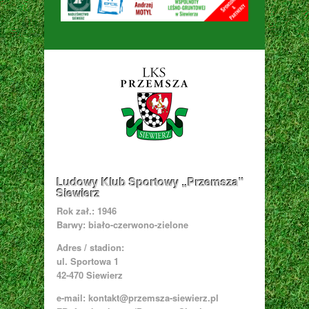
Ludowy Klub Sportowy „Przemsza”
Siewierz
Rok zał.: 1946
Barwy: biało-czerwono-zielone
Adres / stadion:
ul. Sportowa 1
42-470 Siewierz
e-mail:
kontakt@przemsza-siewierz.pl