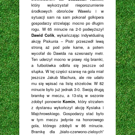
który wykorzystał nieporozumienie
środkowych obrońców Wawelu i w
sytuacji sam na sam pokonał golkipera
gospodarzy strzelając mocno po długim
rogu. W 65 minucie na 2-0 podwyższył
Dawid Colik
, wykańczając indywidualną
akcję Piskunia – Piotr przeszedł lewą
stroną aż pod pole karne, a potem
wycofał do Dawida na szesnasty metr.
Ten uderzył mocno w prawy róg bramki,
a futbolówka odbiła się jeszcze od
słupka. W tej części szansę na gola miał
jeszcze Jakub Machura, ale nie udało
mu się wpisać na listę strzelców. W 82
minucie było już jednak 3-0. Swoją drugą
bramkę w meczu, a 13-stą w sezonie
zdobył ponownie
Komin
, który strzałem
z dystansu wykończył akcję Kysiaka i
Majchrowskiego. Gospodarzy stać było
w tym meczu jedynie na honorowego
gola, którego zdobyli w 86 minucie.
Bramkę dla „biało-czerwono-zieloych”