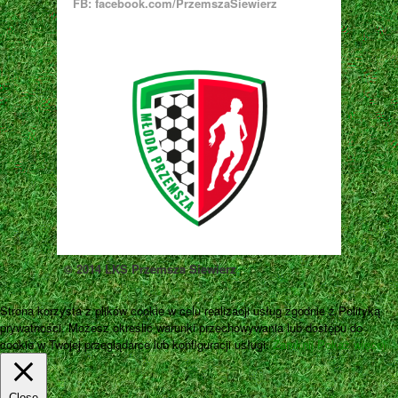
FB: facebook.com/PrzemszaSiewierz
© 2014 LKS Przemsza Siewierz
Strona korzysta z plików cookie w celu realizacji usług zgodnie z Polityką
prywatności. Możesz określić warunki przechowywania lub dostępu do
cookie w Twojej przeglądarce lub konfiguracji usługi.
Zamknij
Pokaż więcej
Close