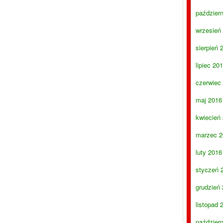
paździer
wrzesień
sierpień 
lipiec 20
czerwiec
maj 2016
kwiecień
marzec 2
luty 2016
styczeń 
grudzień
listopad 
paździer