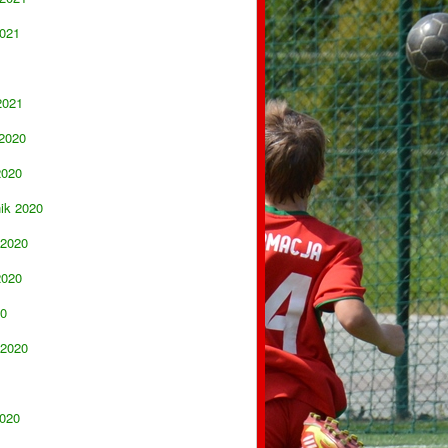
021
2021
 2020
2020
nik 2020
 2020
2020
20
 2020
020