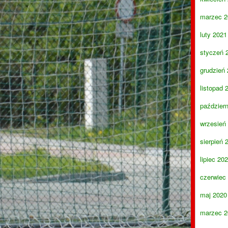
marzec 2
luty 2021
styczeń 
grudzień
listopad 
paździer
wrzesień
sierpień 
lipiec 20
czerwiec
maj 2020
marzec 2