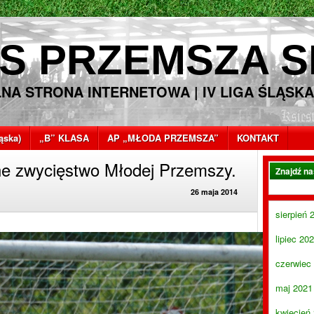
S PRZEMSZA S
LNA STRONA INTERNETOWA | IV LIGA ŚLĄSKA
ląska)
„B” KLASA
AP „MŁODA PRZEMSZA”
KONTAKT
wne zwycięstwo Młodej Przemszy.
Znajdź n
26 maja 2014
sierpień 
lipiec 20
czerwiec
maj 2021
kwiecień