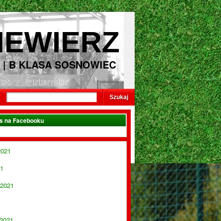
IEWIERZ
 | B KLASA SOSNOWIEC
as na Facebooku
2021
21
 2021
 2021