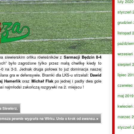
luty 2020
styczeń 
grudzień
listopad 
paździer
wrzesień
a siewierskim orliku rówieśników z
Sarmacji Będzin 8-4
nych” było zagrożone tylko przez małą chwilkę kiedy to
sierpień 
-0 na 3-3. Jednak druga połowa to już dominacja naszej
lipiec 20
lana gra w defensywie. Bramki dla LKS-u strzelali:
Dawid
aj Hamerlik
oraz
Michał Flak
po jednej i padły dwa gole
czerwiec
si najmłodsi zakończą rozgrywki na 2. miejscu !
maj 2019
kwiecień
 Siewierz.
marzec 2
emsza pewnie wygrała na Wirku. Unia o krok od awansu.
▸
styczeń 