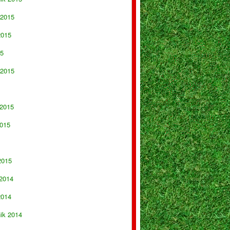
 2015
2015
15
 2015
 2015
015
2015
 2014
2014
nik 2014