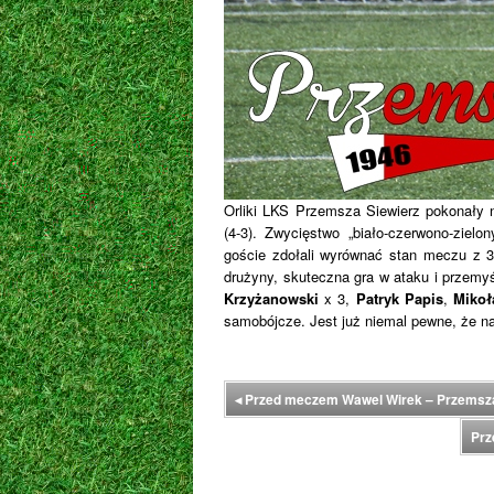
Orliki LKS Przemsza Siewierz pokonały n
(4-3). Zwycięstwo „biało-czerwono-zielo
goście zdołali wyrównać stan meczu z 3
drużyny, skuteczna gra w ataku i przemyś
Krzyżanowski
x 3,
Patryk Papis
,
Mikoł
samobójcze. Jest już niemal pewne, że na
◂
Przed meczem Wawel Wirek – Przemsza
Prz