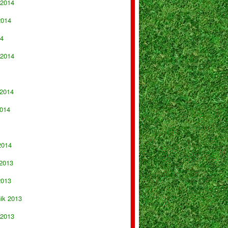
 2014
2014
14
 2014
 2014
014
2014
 2013
2013
nik 2013
 2013