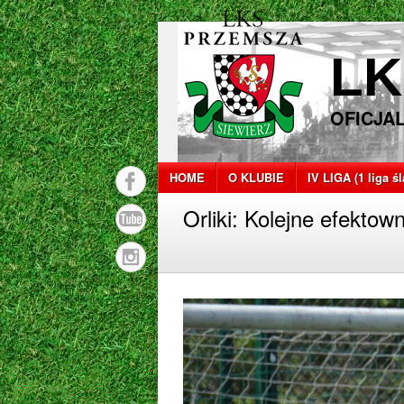
LK
OFICJA
HOME
O KLUBIE
IV LIGA (1 liga ś
Orliki: Kolejne efekto