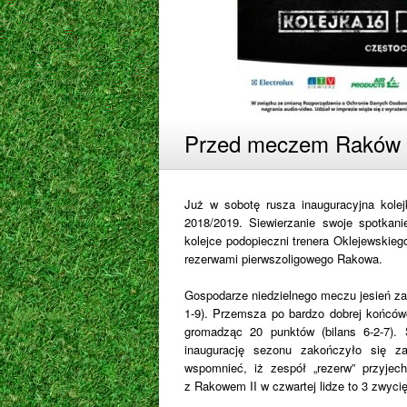
Przed meczem Raków I
Już w sobotę rusza inauguracyjna kolej
2018/2019. Siewierzanie swoje spotkanie
kolejce podopieczni trenera Oklejewskie
rezerwami pierwszoligowego Rakowa.
Gospodarze niedzielnego meczu jesień zak
1-9). Przemsza po bardzo dobrej końców
gromadząc 20 punktów (bilans 6-2-7).
inaugurację sezonu zakończyło się z
wspomnieć, iż zespół „rezerw” przyjec
z Rakowem II w czwartej lidze to 3 zwycię