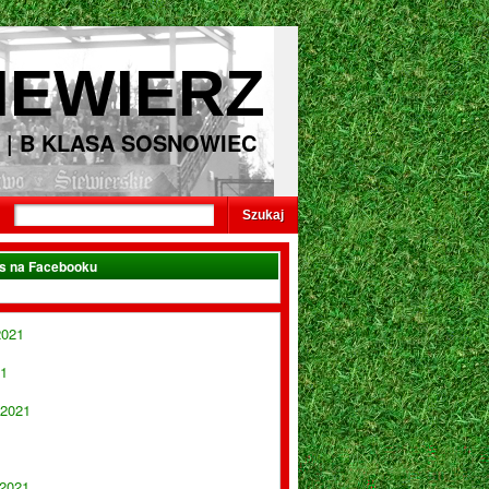
IEWIERZ
 | B KLASA SOSNOWIEC
as na Facebooku
2021
21
 2021
 2021