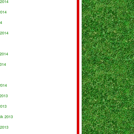
 2014
2014
14
 2014
 2014
014
2014
 2013
2013
nik 2013
 2013