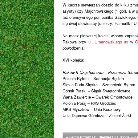
W kadrze siewierzan doszło do kilku zmi
asysty) czy Majchrowskiego (1 gol), a w
też ofensywnego pomocnika Sawickiego. C
się dwaj siewierscy juniorzy: Hamerlik i U
Na mecz pierwszej kolejki wiosny zapra
Rakowa przy
ul. Limanowskiego 83
w
Cz
powodzenia!
XVI kolejka:
Raków II Częstochowa –
Przemsza Siewi
Polonia Bytom – Sarmacja Będzin
Slavia Ruda Śląska – Szombierki Bytom
Górnik Piaski – Śląsk Świętochłowice
Warta Zawiercie – Gwarek Ornontowice
Polonia Poraj – RKS Grodziec
MKS Myszków – Unia Kosztowy
Unia Dąbrowa Górnicza – Zieloni Żarki
◂
Kadra Przemszy Siewierz na rundę wio