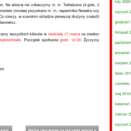
luty 2020
an. Na wiosnę nie zobaczymy m. in. Terbalyana (4 gole, 3
 przerwie zimowej pozyskano m. in. napastnika Nowaka czy
styczeń 
o cieszy, w szerokim składzie pierwszej drużyny znaleźli
grudzień
rbanowicz.
listopad 
szamy wszystkich kibiców w
niedzielę 17 marca
na stadion
ęstochowie
. Początek spotkania
godz. 12.00
. Życzymy
paździer
wrzesień
sierpień 
erz
lipiec 20
czerwiec
maj 2019
kwiecień
marzec 2
styczeń 
senną.
Ważne zwycięstwo na początek wiosny.
▸