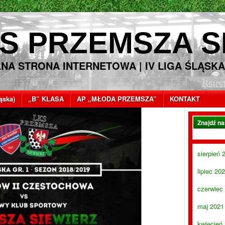
S PRZEMSZA S
LNA STRONA INTERNETOWA | IV LIGA ŚLĄSKA
ląska)
„B” KLASA
AP „MŁODA PRZEMSZA”
KONTAKT
Znajdź n
sierpień 
lipiec 20
czerwiec
maj 2021
kwiecień