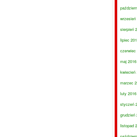
paździer
wrzesień
sierpień 
lipiec 20
czerwiec
maj 2016
kwiecień
marzec 2
luty 2016
styczeń 
grudzień
listopad 
paździer