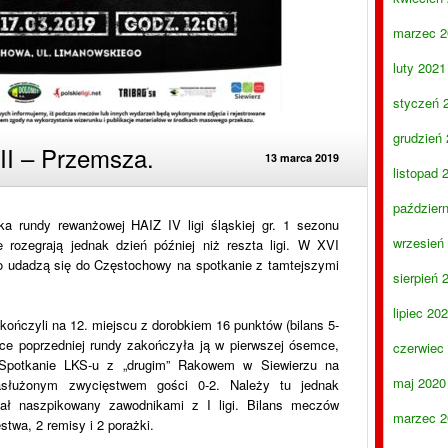
marzec 2
luty 2021
styczeń 
grudzień
I – Przemsza.
13 marca 2019
listopad 
paździer
ka rundy rewanżowej HAIZ IV ligi śląskiej gr. 1 sezonu
wrzesień
 rozegrają jednak dzień później niż reszta ligi. W XVI
go udadzą się do Częstochowy na spotkanie z tamtejszymi
sierpień 
lipiec 20
ończyli na 12. miejscu z dorobkiem 16 punktów (bilans 5-
ce poprzedniej rundy zakończyła ją w pierwszej ósemce,
czerwiec
 Spotkanie LKS-u z „drugim” Rakowem w Siewierzu na
maj 2020
asłużonym zwycięstwem gości 0-2. Należy tu jednak
hał naszpikowany zawodnikami z I ligi. Bilans meczów
marzec 2
stwa, 2 remisy i 2 porażki.