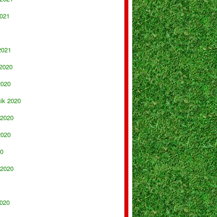
021
2021
 2020
2020
nik 2020
 2020
2020
20
 2020
020