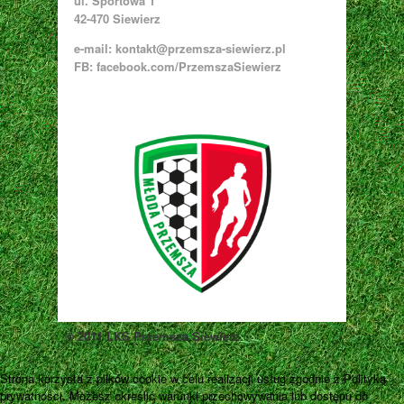
ul. Sportowa 1
42-470 Siewierz
e-mail:
kontakt@przemsza-siewierz.pl
FB: facebook.com/PrzemszaSiewierz
© 2011 LKS Przemsza Siewierz
Strona korzysta z plików cookie w celu realizacji usług zgodnie z Polityką
prywatności. Możesz określić warunki przechowywania lub dostępu do