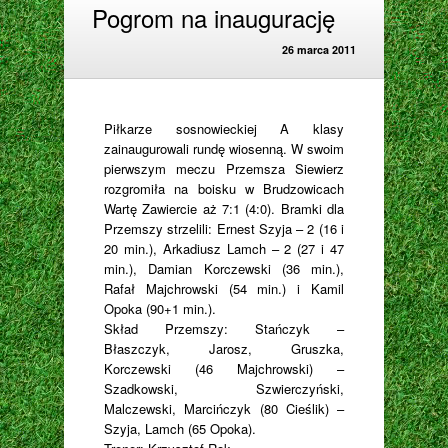
Pogrom na inaugurację
26 marca 2011
Piłkarze sosnowieckiej A klasy
zainaugurowali rundę wiosenną. W swoim
pierwszym meczu Przemsza Siewierz
rozgromiła na boisku w Brudzowicach
Wartę Zawiercie aż 7:1 (4:0). Bramki dla
Przemszy strzelili: Ernest Szyja – 2 (16 i
20 min.), Arkadiusz Lamch – 2 (27 i 47
min.), Damian Korczewski (36 min.),
Rafał Majchrowski (54 min.) i Kamil
Opoka (90+1 min.).
Skład Przemszy: Stańczyk –
Błaszczyk, Jarosz, Gruszka,
Korczewski (46 Majchrowski) –
Szadkowski, Szwierczyński,
Malczewski, Marcińczyk (80 Cieślik) –
Szyja, Lamch (65 Opoka).