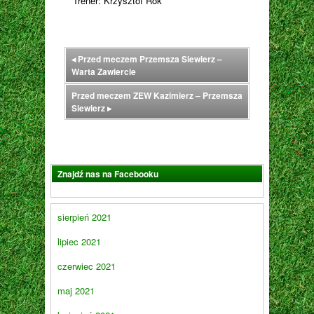
Trener: Krzysztof Rok
◂
Przed meczem Przemsza Siewierz –
Warta Zawiercie
Przed meczem ZEW Kazimierz – Przemsza
Siewierz
▸
Znajdź nas na Facebooku
sierpień 2021
lipiec 2021
czerwiec 2021
maj 2021