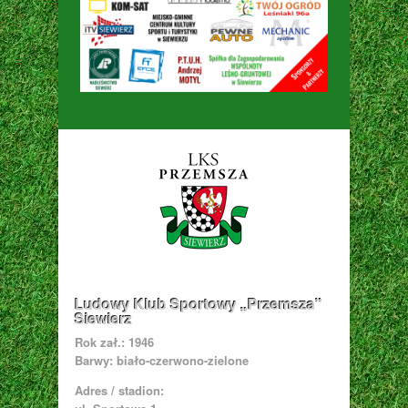
Ludowy Klub Sportowy „Przemsza”
Siewierz
Rok zał.: 1946
Barwy: biało-czerwono-zielone
Adres / stadion: