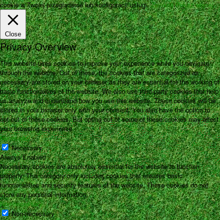
cookie w Twojej przeglądarce lub konfiguracji usługi.
Zamknij
Pokaż więcej
Close
Privacy Overview
This website uses cookies to improve your experience while you navigate
through the website. Out of these, the cookies that are categorized as
necessary are stored on your browser as they are essential for the working of
basic functionalities of the website. We also use third-party cookies that help
us analyze and understand how you use this website. These cookies will be
stored in your browser only with your consent. You also have the option to
opt-out of these cookies. But opting out of some of these cookies may affect
your browsing experience.
Necessary
Necessary
Always Enabled
Necessary cookies are absolutely essential for the website to function
properly. This category only includes cookies that ensures basic
functionalities and security features of the website. These cookies do not
store any personal information.
Non-necessary
Non-necessary