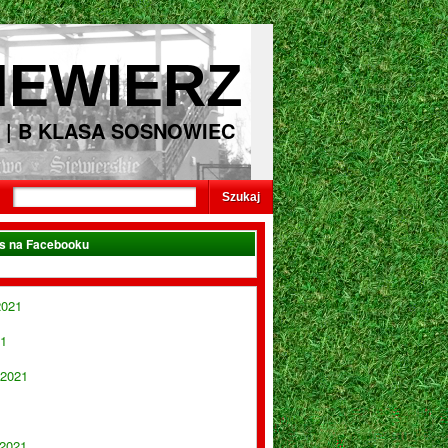
IEWIERZ
 | B KLASA SOSNOWIEC
as na Facebooku
2021
21
 2021
 2021