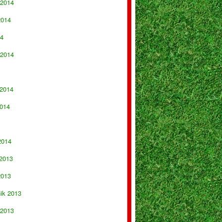
 2014
2014
14
 2014
 2014
014
2014
 2013
2013
nik 2013
 2013