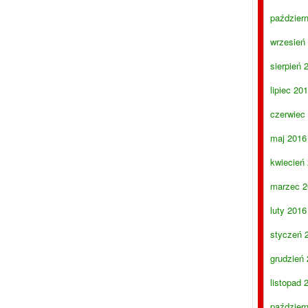
paździer
wrzesień
sierpień 
lipiec 20
czerwiec
maj 2016
kwiecień
marzec 2
luty 2016
styczeń 
grudzień
listopad 
paździer