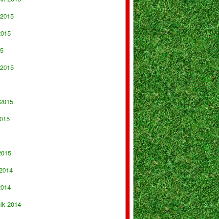
 2015
2015
15
 2015
 2015
015
2015
 2014
2014
nik 2014