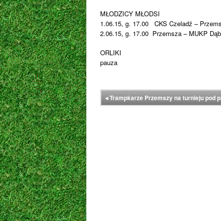
MŁODZICY MŁODSI
1.06.15, g. 17.00 CKS Czeladź – Przem
2.06.15, g. 17.00 Przemsza – MUKP Dąbr
ORLIKI
pauza
◂
Trampkarze Przemszy na turnieju pod p