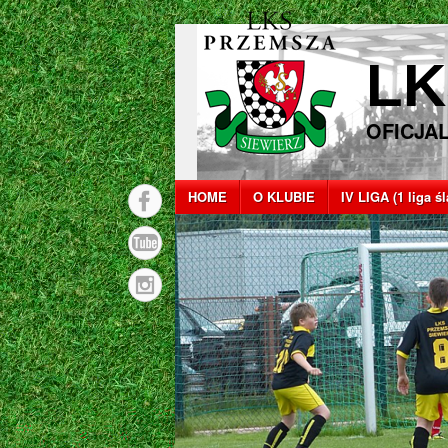
LK
OFICJA
HOME
O KLUBIE
IV LIGA (1 liga ś