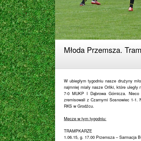
Młoda Przemsza. Tramp
W ubiegłym tygodniu nasze drużyny mł
najmniej miały nasze Orliki, które uległ
7-0 MUKP I Dąbrowa Górnicza. Nieco le
zremisowali z Czarnymi Sosnowiec 1-1. N
RKS w Grodźcu.
Mecze w tym tygodniu:
TRAMPKARZE
1.06.15, g. 17.00 Przemsza – Sarmacja B