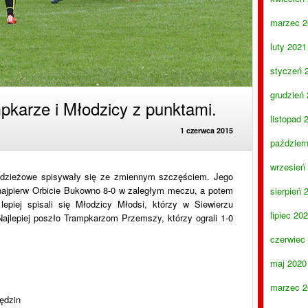
marzec 2
luty 2021
styczeń 
grudzień
karze i Młodzicy z punktami.
listopad 
1 czerwca 2015
paździer
wrzesień
odzieżowe spisywały się ze zmiennym szczęściem. Jego
y najpierw Orbicie Bukowno 8-0 w zaległym meczu, a potem
sierpień 
piej spisali się Młodzicy Młodsi, którzy w Siewierzu
lipiec 20
ajlepiej poszło Trampkarzom Przemszy, którzy ograli 1-0
czerwiec
maj 2020
marzec 2
ędzin