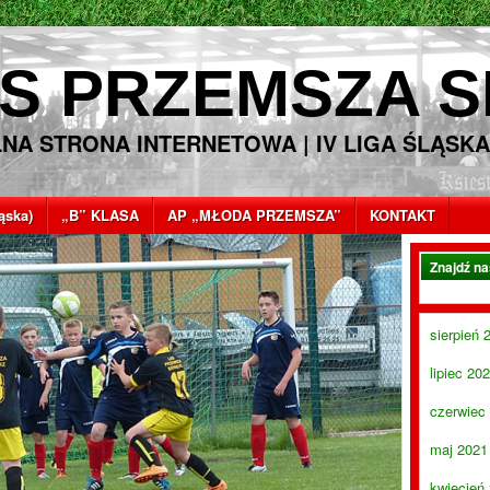
S PRZEMSZA S
LNA STRONA INTERNETOWA | IV LIGA ŚLĄSKA
ląska)
„B” KLASA
AP „MŁODA PRZEMSZA”
KONTAKT
Znajdź n
sierpień 
lipiec 20
czerwiec
maj 2021
kwiecień