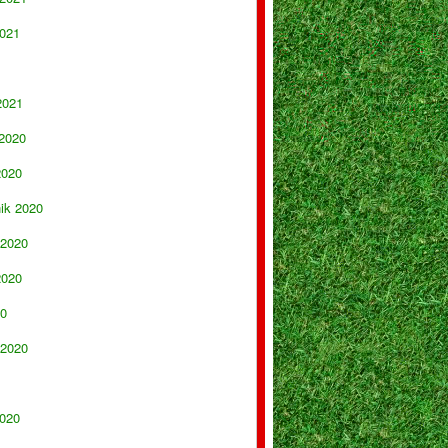
021
2021
 2020
2020
nik 2020
 2020
2020
20
 2020
020