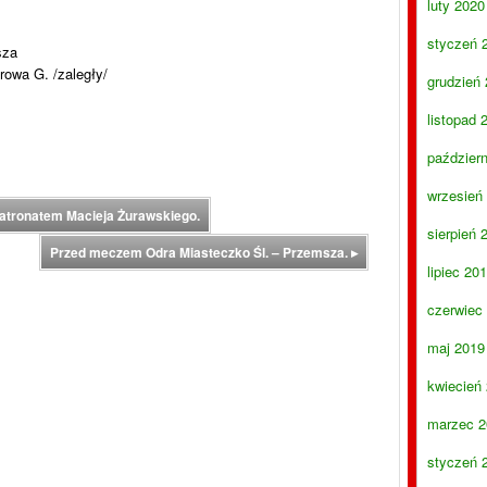
luty 2020
styczeń 
sza
owa G. /zaległy/
grudzień
listopad 
paździer
wrzesień
atronatem Macieja Żurawskiego.
sierpień 
Przed meczem Odra Miasteczko Śl. – Przemsza.
▸
lipiec 20
czerwiec
maj 2019
kwiecień
marzec 2
styczeń 