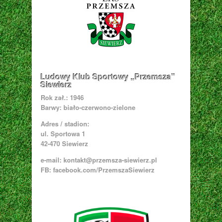
Ludowy Klub Sportowy „Przemsza”
Siewierz
Rok zał.: 1946
Barwy: biało-czerwono-zielone
Adres / stadion:
ul. Sportowa 1
42-470 Siewierz
e-mail:
kontakt@przemsza-siewierz.pl
FB: facebook.com/PrzemszaSiewierz