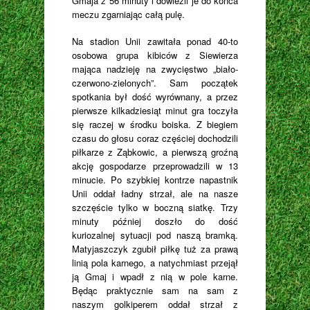
Gmaja z 56 minuty i dowieźli je do końca
meczu zgarniając całą pulę.
Na stadion Unii zawitała ponad 40-to
osobowa grupa kibiców z Siewierza
mająca nadzieję na zwycięstwo „biało-
czerwono-zielonych”. Sam początek
spotkania był dość wyrównany, a przez
pierwsze kilkadziesiąt minut gra toczyła
się raczej w środku boiska. Z biegiem
czasu do głosu coraz częściej dochodzili
piłkarze z Ząbkowic, a pierwszą groźną
akcję gospodarze przeprowadzili w 13
minucie. Po szybkiej kontrze napastnik
Unii oddał ładny strzał, ale na nasze
szczęście tylko w boczną siatkę. Trzy
minuty później doszło do dość
kuriozalnej sytuacji pod naszą bramką.
Matyjaszczyk zgubił piłkę tuż za prawą
linią pola karnego, a natychmiast przejął
ją Gmaj i wpadł z nią w pole karne.
Będąc praktycznie sam na sam z
naszym golkiperem oddał strzał z