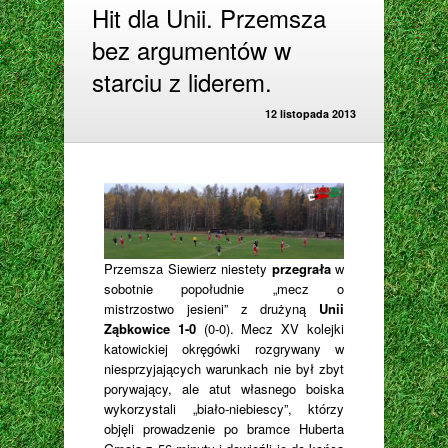
Hit dla Unii. Przemsza
bez argumentów w
starciu z liderem.
12 listopada 2013
Przemsza Siewierz niestety
przegrała
w
sobotnie popołudnie „mecz o
mistrzostwo jesieni” z drużyną
Unii
Ząbkowice
1-0
(0-0). Mecz XV kolejki
katowickiej okręgówki rozgrywany w
niesprzyjających warunkach nie był zbyt
porywający, ale atut własnego boiska
wykorzystali „biało-niebiescy”, którzy
objęli prowadzenie po bramce Huberta