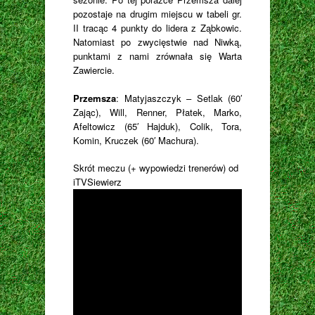
pozostaje na drugim miejscu w tabeli gr.
II tracąc 4 punkty do lidera z Ząbkowic.
Natomiast po zwycięstwie nad Niwką,
punktami z nami zrównała się Warta
Zawiercie.
Przemsza
: Matyjaszczyk – Setlak (60′
Zając), Will, Renner, Płatek, Marko,
Afeltowicz (65′ Hajduk), Colik, Tora,
Komin, Kruczek (60′ Machura).
Skrót meczu (+ wypowiedzi trenerów) od
iTVSiewierz