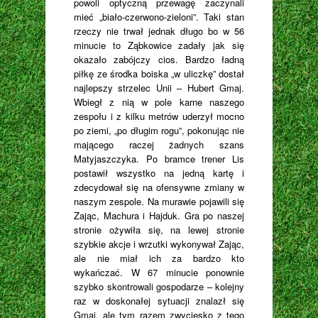
powoli optyczną przewagę zaczynali
mieć „biało-czerwono-zieloni”. Taki stan
rzeczy nie trwał jednak długo bo w 56
minucie to Ząbkowice zadały jak się
okazało zabójczy cios. Bardzo ładną
piłkę ze środka boiska „w uliczkę” dostał
najlepszy strzelec Unii – Hubert Gmaj.
Wbiegł z nią w pole karne naszego
zespołu i z kilku metrów uderzył mocno
po ziemi, „po długim rogu”, pokonując nie
mającego raczej żadnych szans
Matyjaszczyka. Po bramce trener Lis
postawił wszystko na jedną kartę i
zdecydował się na ofensywne zmiany w
naszym zespole. Na murawie pojawili się
Zając, Machura i Hajduk. Gra po naszej
stronie ożywiła się, na lewej stronie
szybkie akcje i wrzutki wykonywał Zając,
ale nie miał ich za bardzo kto
wykańczać. W 67 minucie ponownie
szybko skontrowali gospodarze – kolejny
raz w doskonałej sytuacji znalazł się
Gmaj, ale tym razem zwycięsko z tego