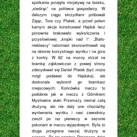
spotkania przejęła inicjatywę na boisku,
„siedząc” na połówce gospodarzy. W
dalszym ciągu skrzydłami próbowali
Zając, Tora czy Płatek, a przed polem
karnym akcje konstruował Hajduk lecz
ponownie brakowało wykończenia i
przysłowiowej „kropki nad i”. „Biało-
niebiescy” natomiast skoncentrowali się
na obronie korzystnego wyniku i na grze
z kontry. W 82′ na mocny strzał na
bramkę ząbkowiczan z prawej strony
zdecydował się Daniel Płatek (być może
mógł podawać do Hajduka), ale
doskonale wybronił go bramkarz
miejscowych. Końcówka meczu to
podobnie jak w meczu z Górnikiem
Mysłowice ataki Przemszy niemal całą
drużyną, ale nie dały one chociażby
wyrównania wyniku i nasi zawodnicy
zeszli po raz pierwszy w sezonie
pokonani w meczu wyjazdowym. Była to
druga przegrana naszej drużyny w
sezonie. Po tej porażce Przemsza dalej