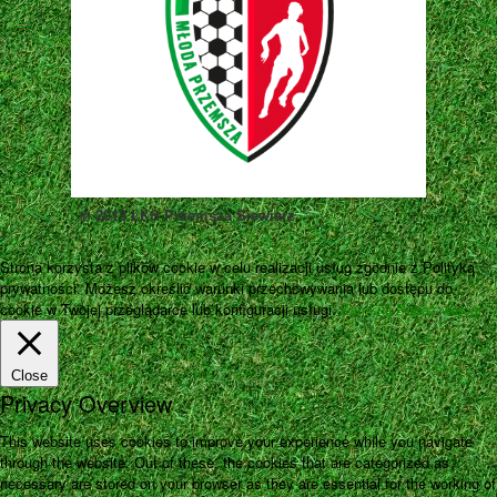
© 2013 LKS Przemsza Siewierz
Strona korzysta z plików cookie w celu realizacji usług zgodnie z Polityką
prywatności. Możesz określić warunki przechowywania lub dostępu do
cookie w Twojej przeglądarce lub konfiguracji usługi.
Zamknij
Pokaż więcej
Close
Privacy Overview
This website uses cookies to improve your experience while you navigate
through the website. Out of these, the cookies that are categorized as
necessary are stored on your browser as they are essential for the working of