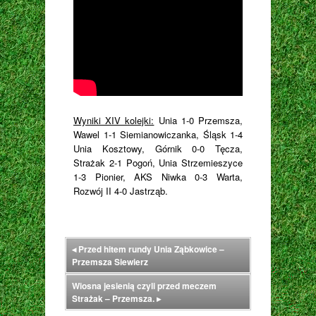
Wyniki XIV kolejki:
Unia 1-0 Przemsza,
Wawel 1-1 Siemianowiczanka, Śląsk 1-4
Unia Kosztowy, Górnik 0-0 Tęcza,
Strażak 2-1 Pogoń, Unia Strzemieszyce
1-3 Pionier, AKS Niwka 0-3 Warta,
Rozwój II 4-0 Jastrząb.
◂
Przed hitem rundy Unia Ząbkowice –
Przemsza Siewierz
Wiosna jesienią czyli przed meczem
Strażak – Przemsza.
▸