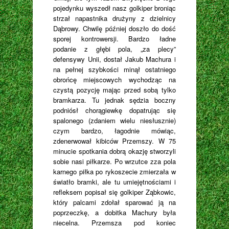
pojedynku wyszedł nasz golkiper broniąc
strzał napastnika drużyny z dzielnicy
Dąbrowy. Chwilę później doszło do dość
sporej kontrowersji. Bardzo ładne
podanie z głębi pola, „za plecy”
defensywy Unii, dostał Jakub Machura i
na pełnej szybkości minął ostatniego
obrońcę miejscowych wychodząc na
czystą pozycję mając przed sobą tylko
bramkarza. Tu jednak sędzia boczny
podniósł chorągiewkę dopatrując się
spalonego (zdaniem wielu niesłusznie)
czym bardzo, łagodnie mówiąc,
zdenerwował kibiców Przemszy. W 75
minucie spotkania dobrą okazję stworzyli
sobie nasi piłkarze. Po wrzutce zza pola
karnego piłka po rykoszecie zmierzała w
światło bramki, ale tu umiejętnościami i
refleksem popisał się golkiper Ząbkowic,
który palcami zdołał sparować ją na
poprzeczkę, a dobitka Machury była
niecelna. Przemsza pod koniec