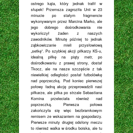
ostrego kąta, który jednak trafił w
słupek! Przemsza zagroziła Unii w 23
minucie po stałym fragmencie
wykonywanym przez Marcina Marko, ale
jego dobrego dośrodkowania nie
wykończył żaden z naszych
zawodników. Minutę później to jednak
ząbkowiczanie mieli przysłowiową
„setkę”. Po szybkiej akcji piłkarzy KS-u,
idealną piłkę na piąty metr, po
dośrodkowaniu z prawej strony, dostał
Tkocz, ale na nasze szczęście z tak
niewielkiej odległości posłał futbolówkę
nad poprzeczką. Pod koniec pierwszej
połowy ładną akcję przeprowadzili nasi
piłkarze, ale piłka po strzale Sebastiana
Komina przeleciała również nad
poprzeczką. Pierwsza połowa
zakończyła się więc bezbramkowym
remisem ze wskazaniem na gospodarzy.
Pierwsze minuty drugiej odsłony meczu
to również walka w środku boiska, ale tu