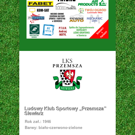
Ludowy Klub Sportowy „Przemsza”
Siewierz
Rok zał.: 1946
Barwy: biało-czerwono-zielone