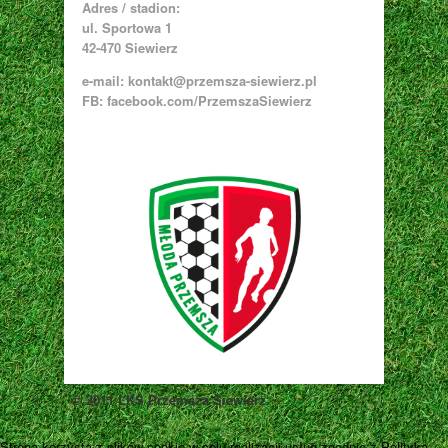
Adres / stadion:
ul. Sportowa 1
42-470 Siewierz
e-mail:
kontakt@przemsza-siewierz.pl
FB: facebook.com/PrzemszaSiewierz
© 2011 LKS Przemsza Siewierz
Strona korzysta z plików cookie w celu realizacji usług zgodnie z Polityką