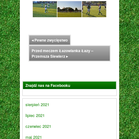
◂
Pewne zwycięstwo
Przed meczem Łazowianka Łazy –
Przemsza Siewierz
▸
Znajdź nas na Facebooku
sierpień 2021
lipiec 2021
czerwiec 2021
maj 2021