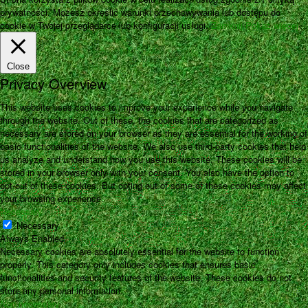
prywatności. Możesz określić warunki przechowywania lub dostępu do
cookie w Twojej przeglądarce lub konfiguracji usługi.
Zamknij
Pokaż więcej
Close
Privacy Overview
This website uses cookies to improve your experience while you navigate
through the website. Out of these, the cookies that are categorized as
necessary are stored on your browser as they are essential for the working of
basic functionalities of the website. We also use third-party cookies that help
us analyze and understand how you use this website. These cookies will be
stored in your browser only with your consent. You also have the option to
opt-out of these cookies. But opting out of some of these cookies may affect
your browsing experience.
Necessary
Necessary
Always Enabled
Necessary cookies are absolutely essential for the website to function
properly. This category only includes cookies that ensures basic
functionalities and security features of the website. These cookies do not
store any personal information.
Non-necessary