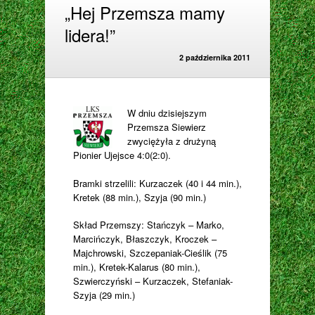
„Hej Przemsza mamy
lidera!”
2 października 2011
W dniu dzisiejszym
Przemsza Siewierz
zwyciężyła z drużyną
Pionier Ujejsce 4:0(2:0).
Bramki strzelili: Kurzaczek (40 i 44 min.),
Kretek (88 min.), Szyja (90 min.)
Skład Przemszy: Stańczyk – Marko,
Marcińczyk, Błaszczyk, Kroczek –
Majchrowski, Szczepaniak-Cieślik (75
min.), Kretek-Kalarus (80 min.),
Szwierczyński – Kurzaczek, Stefaniak-
Szyja (29 min.)