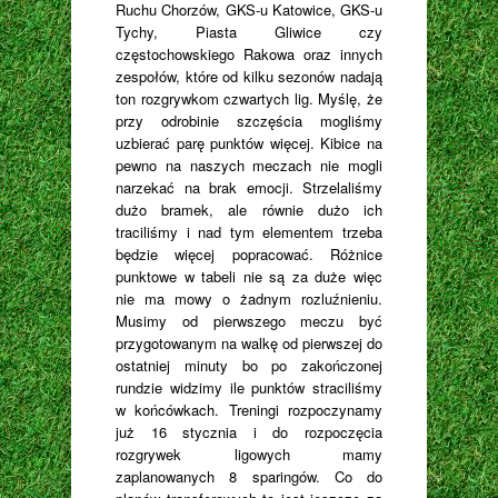
Ruchu Chorzów, GKS-u Katowice, GKS-u
Tychy, Piasta Gliwice czy
częstochowskiego Rakowa oraz innych
zespołów, które od kilku sezonów nadają
ton rozgrywkom czwartych lig. Myślę, że
przy odrobinie szczęścia mogliśmy
uzbierać parę punktów więcej. Kibice na
pewno na naszych meczach nie mogli
narzekać na brak emocji. Strzelaliśmy
dużo bramek, ale równie dużo ich
traciliśmy i nad tym elementem trzeba
będzie więcej popracować. Różnice
punktowe w tabeli nie są za duże więc
nie ma mowy o żadnym rozluźnieniu.
Musimy od pierwszego meczu być
przygotowanym na walkę od pierwszej do
ostatniej minuty bo po zakończonej
rundzie widzimy ile punktów straciliśmy
w końcówkach. Treningi rozpoczynamy
już 16 stycznia i do rozpoczęcia
rozgrywek ligowych mamy
zaplanowanych 8 sparingów. Co do