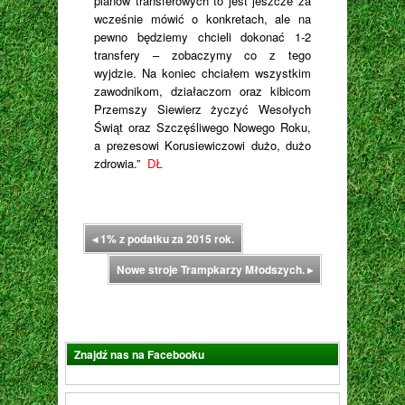
planów transferowych to jest jeszcze za
wcześnie mówić o konkretach, ale na
pewno będziemy chcieli dokonać 1-2
transfery – zobaczymy co z tego
wyjdzie. Na koniec chciałem wszystkim
zawodnikom, działaczom oraz kibicom
Przemszy Siewierz życzyć Wesołych
Świąt oraz Szczęśliwego Nowego Roku,
a prezesowi Korusiewiczowi dużo, dużo
zdrowia.”
DŁ
◂
1% z podatku za 2015 rok.
Nowe stroje Trampkarzy Młodszych.
▸
Znajdź nas na Facebooku