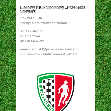
Ludowy Klub Sportowy „Przemsza”
Siewierz
Rok zał.: 1946
Barwy: biało-czerwono-zielone
Adres / stadion:
ul. Sportowa 1
42-470 Siewierz
e-mail:
kontakt@przemsza-siewierz.pl
FB: facebook.com/PrzemszaSiewierz