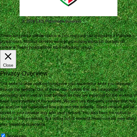
© 2016 LKS Przemsza Siewierz
Strona korzysta z plików cookie w celu realizacji usług zgodnie z Polityką
prywatności. Możesz określić warunki przechowywania lub dostępu do
cookie w Twojej przeglądarce lub konfiguracji usługi.
Zamknij
Pokaż więcej
Close
Privacy Overview
This website uses cookies to improve your experience while you navigate
through the website. Out of these, the cookies that are categorized as
necessary are stored on your browser as they are essential for the working of
basic functionalities of the website. We also use third-party cookies that help
us analyze and understand how you use this website. These cookies will be
stored in your browser only with your consent. You also have the option to
opt-out of these cookies. But opting out of some of these cookies may affect
your browsing experience.
Necessary
Necessary