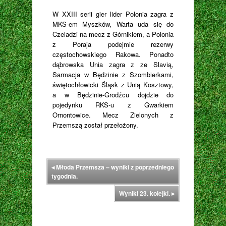
W XXIII serii gier lider Polonia zagra z
MKS-em Myszków, Warta uda się do
Czeladzi na mecz z Górnikiem, a Polonia
z Poraja podejmie rezerwy
częstochowskiego Rakowa. Ponadto
dąbrowska Unia zagra z ze Slavią,
Sarmacja w Będzinie z Szombierkami,
świętochłowicki Śląsk z Unią Kosztowy,
a w Będzinie-Grodźcu dojdzie do
pojedynku RKS-u z Gwarkiem
Ornontowice. Mecz Zielonych z
Przemszą został przełożony.
◂
Młoda Przemsza – wyniki z poprzedniego
tygodnia.
Wyniki 23. kolejki.
▸