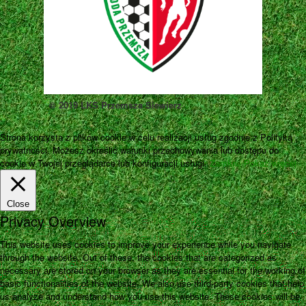
© 2019 LKS Przemsza Siewierz
Strona korzysta z plików cookie w celu realizacji usług zgodnie z Polityką
prywatności. Możesz określić warunki przechowywania lub dostępu do
cookie w Twojej przeglądarce lub konfiguracji usługi.
Zamknij
Pokaż więcej
Close
Privacy Overview
This website uses cookies to improve your experience while you navigate
through the website. Out of these, the cookies that are categorized as
necessary are stored on your browser as they are essential for the working of
basic functionalities of the website. We also use third-party cookies that help
us analyze and understand how you use this website. These cookies will be