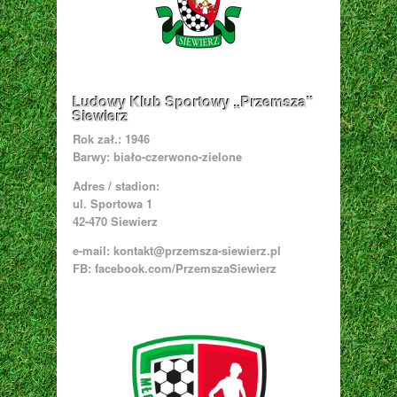
Ludowy Klub Sportowy „Przemsza”
Siewierz
Rok zał.: 1946
Barwy: biało-czerwono-zielone
Adres / stadion:
ul. Sportowa 1
42-470 Siewierz
e-mail:
kontakt@przemsza-siewierz.pl
FB: facebook.com/PrzemszaSiewierz