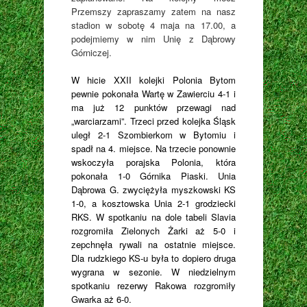
Przemszy zapraszamy zatem na nasz
stadion w sobotę 4 maja na 17.00, a
podejmiemy w nim Unię z Dąbrowy
Górniczej.
W hicie XXII kolejki Polonia Bytom
pewnie pokonała Wartę w Zawierciu 4-1 i
ma już 12 punktów przewagi nad
„warciarzami”. Trzeci przed kolejka Śląsk
uległ 2-1 Szombierkom w Bytomiu i
spadł na 4. miejsce. Na trzecie ponownie
wskoczyła porajska Polonia, która
pokonała 1-0 Górnika Piaski. Unia
Dąbrowa G. zwyciężyła myszkowski KS
1-0, a kosztowska Unia 2-1 grodziecki
RKS. W spotkaniu na dole tabeli Slavia
rozgromiła Zielonych Żarki aż 5-0 i
zepchnęła rywali na ostatnie miejsce.
Dla rudzkiego KS-u była to dopiero druga
wygrana w sezonie. W niedzielnym
spotkaniu rezerwy Rakowa rozgromiły
Gwarka aż 6-0.