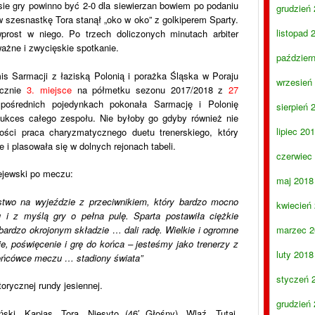
ie gry powinno być 2-0 dla siewierzan bowiem po podaniu
grudzień
szesnastkę Tora stanął „oko w oko” z golkiperem Sparty.
listopad 
wprost w niego. Po trzech doliczonych minutach arbiter
ważne i zwycięskie spotkanie.
paździer
is Sarmacji z łaziską Polonią i porażka Śląska w Poraju
wrzesień
tecznie
3. miejsce
na półmetku sezonu 2017/2018 z
27
średnich pojedynkach pokonała Sarmację i Polonię
sierpień 
sukces całego zespołu. Nie byłoby go gdyby również nie
lipiec 20
ości praca charyzmatycznego duetu trenerskiego, który
 i plasowała się w dolnych rejonach tabeli.
czerwiec
lejewski po meczu:
maj 2018
stwo na wyjeździe z przeciwnikiem, który bardzo mocno
kwiecień
i z myślą gry o pełna pulę. Sparta postawiła ciężkie
 bardzo okrojonym składzie … dali radę. Wielkie i ogromne
marzec 2
 poświęcenie i grę do końca – jesteśmy jako trenerzy z
luty 2018
ńcówce meczu … stadiony świata”
styczeń 
rycznej rundy jesiennej.
grudzień
ski, Kapias, Tora, Niesyto (46′ Głośny), Wlaź, Tutaj,