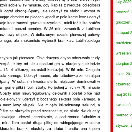
luty 2020
rzyli sobie w 19 minucie, gdy Kapias z niedużej odległości
k ograł obronę Sparty, ale uderzył za słabo i wprost w
styczeń 
mając obrońcę na plecach wpadł w pole karne lecz uderzył
grudzień
e konstruowali gównie skrzydłami, mieli też kilka rzutów
amkarz i boczni obrońcy. W 36 min. zawodnik z Lublińca
listopad 
nasz lewy słupek. W doliczonym czasie pierwszej połowy
lnego, ale znakomicie wybronił bramkarz Lublinieckiego
paździer
wrzesień
 szybka jak pierwsza. Obie drużyny chyba odczuwały trudy
sierpień 
espół, który od kilku spotkań gra w okrojonym składzie
 13-14 piłkarzy, pozostali kontuzje). W 56 min. Czogała
lipiec 20
 pola karnego. Uderzył mocno, ale futbolówkę zmierzająca
 Sparty. W ostatnim kwadransie to miejscowi dominowali w
czerwiec
i górne piłki i robili straty. Po jednej z nich w 76 minucie
Sparty miał niewyregulowany celownik i posłał piłkę nad
maj 2019
o-zielonych” uderzył z bocznego sektora pola karnego, a
kwiecień
a nasz lewy słupek. Nie minęło kilkadziesiąt sekund, a
iłkę ze skrzydła przed szesnastkę, na około dwudziesty
marzec 2
anawiając uderzył technicznie, a podkręcona futbolówka
min. Tora posłał długa piłkę do wbiegającego w piątkę
styczeń 
 kierunku bramki niestety za słabo i padła ona łupem