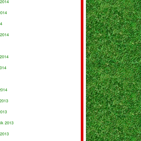
 2014
2014
14
 2014
 2014
014
2014
 2013
2013
nik 2013
 2013