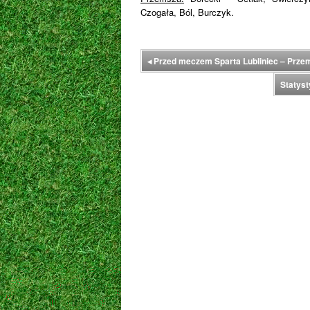
Czogała, Ból, Burczyk.
◂
Przed meczem Sparta Lubliniec – Prze
Statys