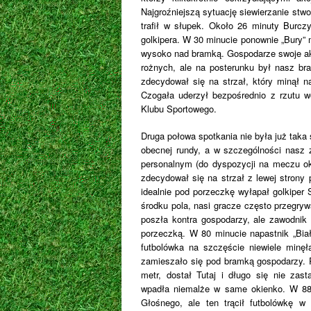
Najgroźniejszą sytuację siewierzanie stwo
trafił w słupek. Około 26 minuty Burczy
golkipera. W 30 minucie ponownie „Bury” 
wysoko nad bramką. Gospodarze swoje akcj
rożnych, ale na posterunku był nasz br
zdecydował się na strzał, który minął 
Czogała uderzył bezpośrednio z rzutu wo
Klubu Sportowego.
Druga połowa spotkania nie była już taka
obecnej rundy, a w szczególności nasz z
personalnym (do dyspozycji na meczu ok.
zdecydował się na strzał z lewej strony
idealnie pod porzeczkę wyłapał golkiper
środku pola, nasi gracze często przegrywal
poszła kontra gospodarzy, ale zawodnik 
porzeczką. W 80 minucie napastnik „Biał
futbolówka na szczęście niewiele minęł
zamieszało się pod bramką gospodarzy. P
metr, dostał Tutaj i długo się nie zast
wpadła niemalże w same okienko. W 88 
Głośnego, ale ten trącił futbolówkę w