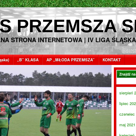
S PRZEMSZA S
LNA STRONA INTERNETOWA | IV LIGA ŚLĄSKA
ląska)
„B” KLASA
AP „MŁODA PRZEMSZA”
KONTAKT
Znajdź n
sierpień 
lipiec 20
czerwiec
maj 2021
kwiecień