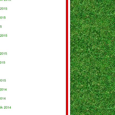
 2015
2015
15
 2015
 2015
015
2015
 2014
2014
nik 2014