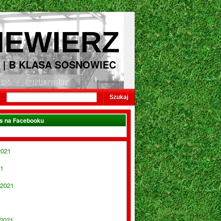
IEWIERZ
 | B KLASA SOSNOWIEC
as na Facebooku
2021
21
 2021
 2021