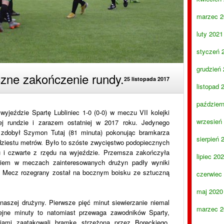
marzec 2
luty 2021
styczeń 
grudzień
yczne zakończenie rundy.
25 listopada 2017
listopad 
paździer
wyjeździe Spartę Lubliniec 1-0 (0-0) w meczu VII kolejki
wrzesień
 tej rundzie i zarazem ostatniej w 2017 roku. Jedynego
 zdobył Szymon Tutaj (81 minuta) pokonując bramkarza
sierpień 
ziestu metrów. Było to szóste zwycięstwo podopiecznych
u i czwarte z rzędu na wyjeździe. Przemsza zakończyła
lipiec 20
iem w meczach zainteresowanych drużyn padły wyniki
”! Mecz rozegrany został na bocznym boisku ze sztuczną
czerwiec
maj 2020
aszej drużyny. Pierwsze pięć minut siewierzanie niemal
marzec 2
lejne minuty to natomiast przewaga zawodników Sparty,
kcjami zaatakowali bramkę strzeżoną przez Boreckiego.