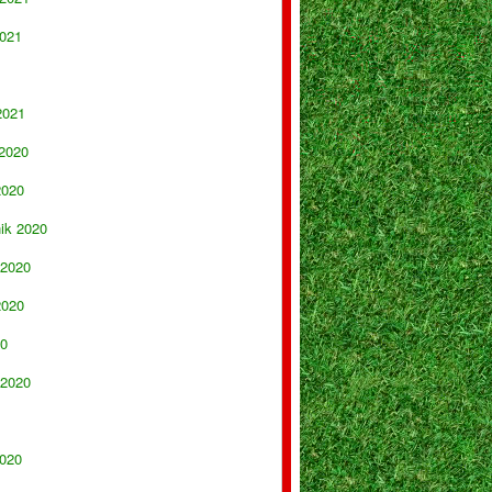
021
2021
 2020
2020
nik 2020
 2020
2020
20
 2020
020