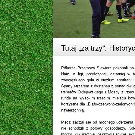
Tutaj „za trzy”. Histor
Piłkarze Przemszy Siewierz pokonali na 
Haiz IV ligi, przełożonej, ostatniej w
zwycięskiego gola w ciężkim spotkaniu
Sparty strzałem z dystansu z ponad dwud
trenerów Oklejewskiego i Mosny z rzęd
rundę na wysokim trzecim miejscu bow
korzystne dla „Biało-czerwono-zielonych
nawierzchnią.
Mecz zaczął się od mocnego uderzenia n
nie schodzili z połowy gospodarzy. Ko
którzy kilkukrotnie oskrzydlającymi a