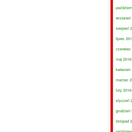
paździer
wrzesień
sierpień 
lipiec 20
czerwiec
maj 2016
kwiecień
marzec 2
luty 2016
styczeń 
grudzień
listopad 
paździer