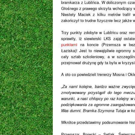
bramkarza z Lublińca. W doliczonym czas
Głośnego z prawego skrzyła wchodzący w 
Niestety Maciek z kilku metrów trafił 
zakończył to trudne fizycznie lecz jakże 
Trzy punkty zdobyte w Lublińcu oraz rem
sprawiły, iż siewierski LKS zajął osta
punktami
na koncie (Przemsza w bezpo
Łaziska)! Jest to niewątpliwie ogromny 
cały sztab szkoleniowy, a w szczególn
przejmował drużynę gdy ta była w kryzysie
A oto co powiedzieli trenerzy Mosna i Ok
„Za nami kolejne, bardzo ważne zwycię
zmotywowany przystąpił do tego meczu 
warunki, a nasi chłopcy po raz kolejny w
podziękowania za ogromne zaangażowanie,
Was dumni. Bramka Szymona Tutaja w ko
Wkrótce przedstawimy podsumowanie histo
Przemsza:
Borecki – Setlak, Świerczyń