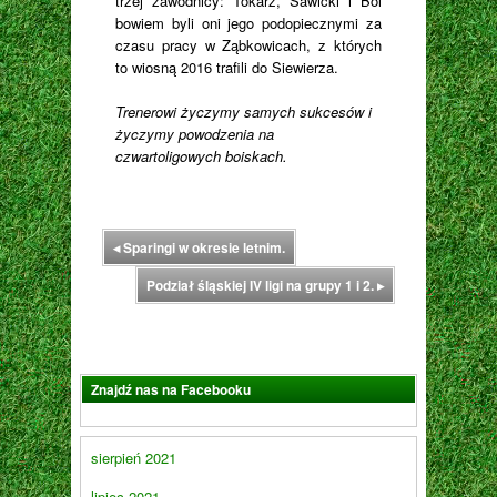
trzej zawodnicy: Tokarz, Sawicki i Ból
bowiem byli oni jego podopiecznymi za
czasu pracy w Ząbkowicach, z których
to wiosną 2016 trafili do Siewierza.
Trenerowi życzymy samych sukcesów i
życzymy powodzenia na
czwartoligowych boiskach.
◂
Sparingi w okresie letnim.
Podział śląskiej IV ligi na grupy 1 i 2.
▸
Znajdź nas na Facebooku
sierpień 2021
lipiec 2021