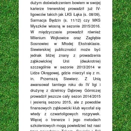
dużym doświadczeniem bowiem w swojej
karierze trenerskiej prowadził już IV-
ligowców takich jak LKS Łąka (s. 08/09),
Sarmacja Będzin (s. 11/12) czy MKS
Myszków wiosną w sezonie 2015/2016.
W międzyczasie prowadził również
Milenium Wojkowice oraz Zagłębie
Sosnowiec w Młodej Ekstraklasie.
Siewierskiej publiczności może być
jednak bliżej znany z prowadzenia
ząbkowickiej Unii (dwukrotnie)
szczególnie w sezonie 2013/2014 w
Lidze Okręgowej, gdzie mierzył się z m.
in. Przemszą Siewierz. Z Unią
awansował tamtego roku do IV ligi i
drużynę z dzielnicy Dąbrowy Górniczej
prowadził jeszcze cały sezon 2014/2015
i jesienią sezonu 2015, ale z powodów
finansowych ząbkowicki klub wycofał się
wtedy z czwartoligowych rozgrywek.
Więcej o trenerze i jego metodach
szkoleniowych mogą powiedzieć też nasi