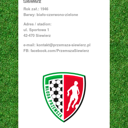
Siewierz
Rok zał.: 1946
Barwy: biało-czerwono-zielone
Adres / stadion:
ul. Sportowa 1
42-470 Siewierz
e-mail:
kontakt@przemsza-siewierz.pl
FB: facebook.com/PrzemszaSiewierz