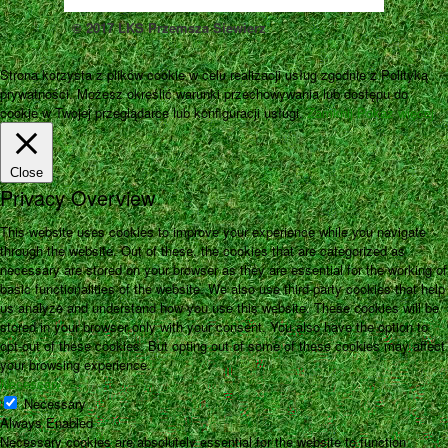
© 2017 LKS Przemsza Siewierz
Strona korzysta z plików cookie w celu realizacji usług zgodnie z Polityką
prywatności. Możesz określić warunki przechowywania lub dostępu do
cookie w Twojej przeglądarce lub konfiguracji usługi.
Zamknij
Pokaż więcej
Close
Privacy Overview
This website uses cookies to improve your experience while you navigate
through the website. Out of these, the cookies that are categorized as
necessary are stored on your browser as they are essential for the working of
basic functionalities of the website. We also use third-party cookies that help
us analyze and understand how you use this website. These cookies will be
stored in your browser only with your consent. You also have the option to
opt-out of these cookies. But opting out of some of these cookies may affect
your browsing experience.
Necessary
Necessary
Always Enabled
Necessary cookies are absolutely essential for the website to function