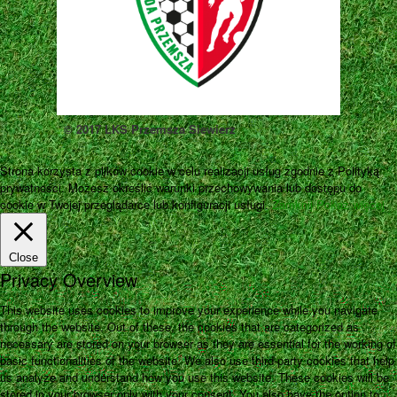
© 2017 LKS Przemsza Siewierz
Strona korzysta z plików cookie w celu realizacji usług zgodnie z Polityką
prywatności. Możesz określić warunki przechowywania lub dostępu do
cookie w Twojej przeglądarce lub konfiguracji usługi.
Zamknij
Pokaż więcej
Close
Privacy Overview
This website uses cookies to improve your experience while you navigate
through the website. Out of these, the cookies that are categorized as
necessary are stored on your browser as they are essential for the working of
basic functionalities of the website. We also use third-party cookies that help
us analyze and understand how you use this website. These cookies will be
stored in your browser only with your consent. You also have the option to