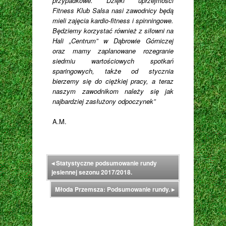
przypadkowe. Dzięki uprzejmości
Fitness Klub Salsa nasi zawodnicy będą
mieli zajęcia kardio-fitness i spinningowe.
Będziemy korzystać również z siłowni na
Hali „Centrum” w Dąbrowie Górniczej
oraz mamy zaplanowane rozegranie
siedmiu wartościowych spotkań
sparingowych, także od stycznia
bierzemy się do ciężkiej pracy, a teraz
naszym zawodnikom należy się jak
najbardziej zasłużony odpoczynek”
A.M.
◂
Statystyczne podsumowanie rundy
jesiennej sezonu 2017/2018.
Młoda Przemsza: Podsumowanie rundy.
▸