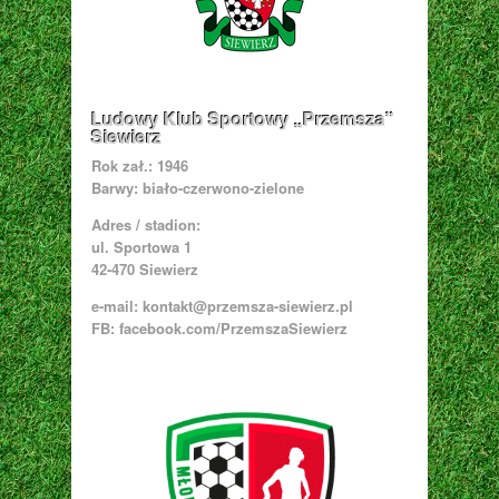
Ludowy Klub Sportowy „Przemsza”
Siewierz
Rok zał.: 1946
Barwy: biało-czerwono-zielone
Adres / stadion:
ul. Sportowa 1
42-470 Siewierz
e-mail:
kontakt@przemsza-siewierz.pl
FB: facebook.com/PrzemszaSiewierz