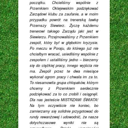
początku. Chcieliśmy wspólnie z
Przemkiem Oklejewskim podziękować
Zarządowi klubu za zaufanie, a w moim
przypadku powrót na trenerską ławkę
Przemszy Siewierz. Życzę każdemu
trenerowi takiego Zarządu jaki jest w
Siewierzu. Przejmowaliśmy z Przemkiem
zespół, który był w głębokim kryzysie.
Po meczu w Poraju, do którego już nie
chciałbym wracać, usiedliśmy wspólnie z
zespołem i ustaliliśmy jedno – bierzemy
się do ciężkiej pracy, innego wyjścia nie
ma. Zespół przez te dwa miesiące
wykonał ogrom pracy i chwała im za to.
To niesamowita grupa chłopaków, którym
chcemy z Przemkiem serdecznie
podziękować za to co zrobili i osiągnęli.
Dla nas jesteście MISTRZAMI ŚWIATA!
Na tym oczywiście nie koniec, bo
zamierzamy się solidnie przygotować do
rundy rewanżowej i udowodnić, że nasze
dotychczasowe wyniki nie są